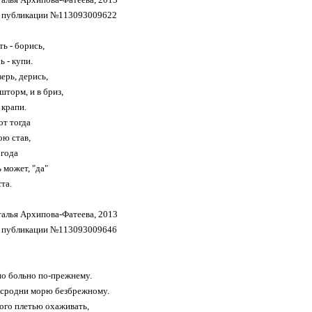
о публикации №113093009622
ь - борись,
 - купи.
верь, дерись,
шторм, и в бриз,
крапи.
т тогда
ою став,
 года
 может, "да"
та.
талья Архипова-Фатеева, 2013
о публикации №113093009646
но больно по-прежнему.
 сродни морю безбрежному.
ого плетью охаживать,