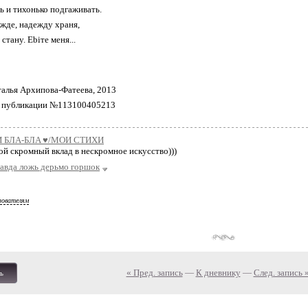
ь и тихонько подгаживать.
ежде, надежду храня,
стану. Еbiте меня...
талья Архипова-Фатеева, 2013
о публикации №113100405213
 БЛA-БЛA ♥/МОИ СТИХИ
й скромный вклад в нескромное искусство)))
равда ложь дерьмо горшок
зователям
« Пред. запись
—
К дневнику
—
След. запись 
ь