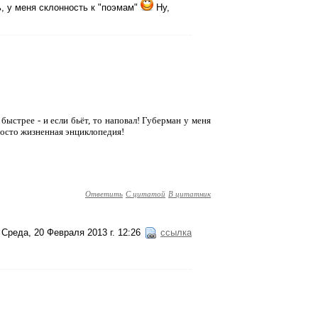
, у меня склонность к "поэмaм"
Ну,
 быстрее - и если бьёт, то наповал! Губерман у меня
росто жизненная энциклопедия!
Ответить
С цитатой
В цитатник
Среда, 20 Февраля 2013 г. 12:26
ссылка