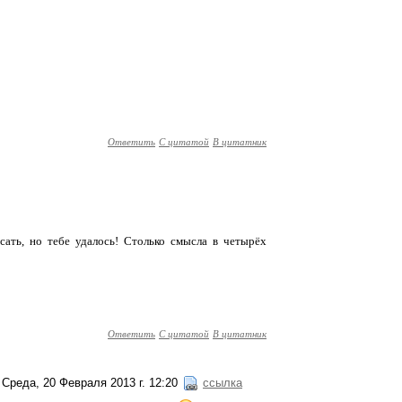
Ответить
С цитатой
В цитатник
ать, но тебе удалось! Столько смысла в четырёх
Ответить
С цитатой
В цитатник
Среда, 20 Февраля 2013 г. 12:20
ссылка