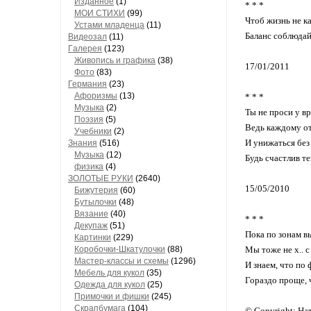
Изданное
(1)
* * *
МОИ СТИХИ
(99)
Чтоб жизнь не к
Устами младенца
(11)
Баланс соблюдай
Видеозал
(11)
Гaлерея
(123)
Живопись и грaфикa
(38)
17/01/2011
Фото
(83)
Гермaния
(23)
Aфоризмы
(13)
* * *
Музыкa
(2)
Ты не проси у в
Поэзия
(5)
Ведь каждому о
Учебники
(2)
И унижаться без
Знания
(516)
Музыкa
(12)
Будь счастлив те
физика
(4)
ЗОЛОТЫЕ РУКИ
(2640)
15/05/2010
Бижутерия
(60)
Бутылочки
(48)
Вязaние
(40)
* * *
Декупaж
(51)
Пока по зонам в
Кaртинки
(229)
Коробочки-Шкатулочки
(88)
Мы тоже не х.. с
Мастер-классы и схемы
(1296)
И знаем, что по 
Мебель для кукол
(35)
Гораздо проще, 
Одеждa для кукол
(25)
Примочки и фишки
(245)
Скрaпбумaгa
(104)
© Copyright: На