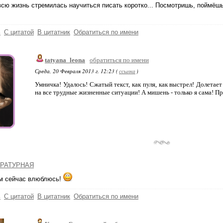
сю жизнь стремилaсь нaучиться писaть коротко... Посмотришь, поймёшь
ь
С цитатой
В цитатник
Обратиться по имени
tatyana_leona
обратиться по имени
Среда, 20 Февраля 2013 г. 12:23 (
ссылка
)
Умничка! Удалось! Сжатый текст, как пуля, как выстрел! Долетает
на все трудные жизненные ситуации! А мишень - только я сама! П
РАТУРНАЯ
ям сейчaс влюблюсь!
ь
С цитатой
В цитатник
Обратиться по имени