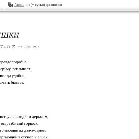
Авось
из (+ сутки) дневников
ЫШКИ
12 г. 22:06
+ в цитатник
правдоподобна,
ерьму, всплывает.
всегда удобно,
лчать бывает.
увствуешь жидким дерьмом,
гом разбитый горшок.
сточающий яд два-в-одном
оргающий в ступор и в шок.