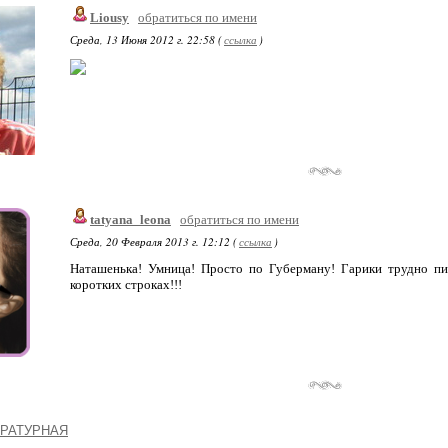
Liousy
обратиться по имени
Среда, 13 Июня 2012 г. 22:58 (
ссылка
)
tatyana_leona
обратиться по имени
Среда, 20 Февраля 2013 г. 12:12 (
ссылка
)
Наташенька! Умница! Просто по Губерману! Гарики трудно пис
коротких строках!!!
РАТУРНАЯ