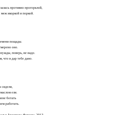
азалась противно прогорклой,
 меж икоркой и поркой.
ремени пощады.
тмерено оно.
 нужды, поверь, не надо.
м, что в дар тебе дано.
ы сидели,
 маслом ели.
фене ботать
чем работать.
талья Архипова-Фатеева, 2013