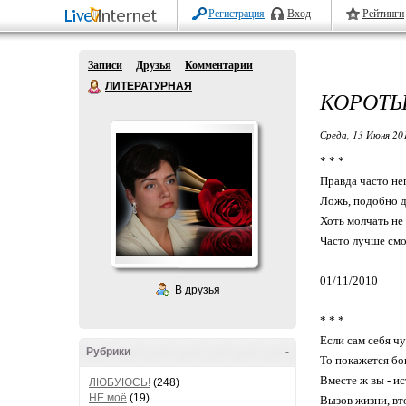
Регистрация
Вход
Рейтинги
Записи
Друзья
Комментарии
ЛИТЕРАТУРНАЯ
КОРОТ
Среда, 13 Июня 20
* * *
Правда часто не
Ложь, подобно д
Хоть молчать не 
Часто лучше смо
01/11/2010
В друзья
* * *
Если сам себя ч
Рубрики
-
То покажется бо
Вместе ж вы - и
ЛЮБУЮСЬ!
(248)
НЕ моё
(19)
Вызов жизни, вт