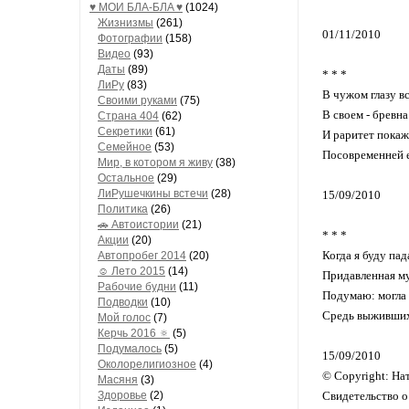
♥ МОИ БЛA-БЛA ♥
(1024)
Жизнизмы
(261)
01/11/2010
Фотографии
(158)
Видео
(93)
Даты
(89)
* * *
ЛиРу
(83)
В чужом глазу вс
Своими руками
(75)
В своем - бревна
Страна 404
(62)
Секретики
(61)
И раритет покаж
Семейное
(53)
Посовременней е
Мир, в котором я живу
(38)
Остальное
(29)
ЛиРушечкины встечи
(28)
15/09/2010
Политика
(26)
🚗 Автоистории
(21)
* * *
Акции
(20)
Когда я буду пад
Автопробег 2014
(20)
☺ Лето 2015
(14)
Придавленная му
Рабочие будни
(11)
Подумаю: могла 
Подводки
(10)
Средь выживших 
Мой голос
(7)
Керчь 2016 🔅
(5)
Подумалось
(5)
15/09/2010
Околорелигиозное
(4)
© Copyright: На
Масяня
(3)
Здоровье
(2)
Свидетельство 