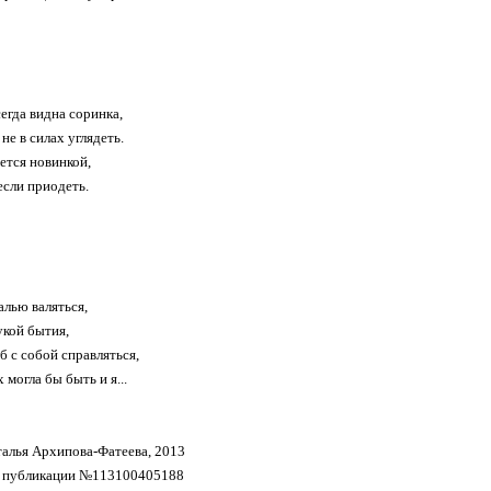
егда видна соринка,
 не в силах углядеть.
ется новинкой,
сли приодеть.
алью валяться,
кой бытия,
б c собой справляться,
могла бы быть и я...
талья Архипова-Фатеева, 2013
о публикации №113100405188