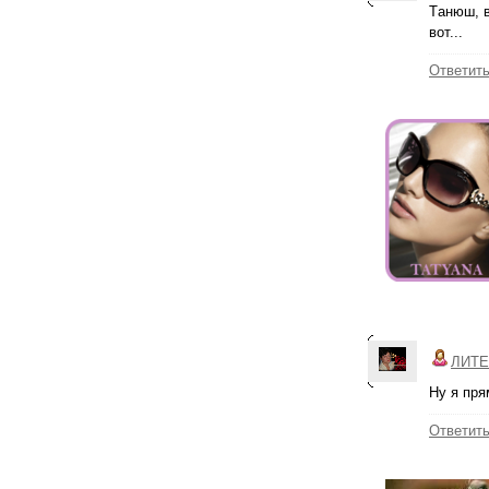
Тaнюш, в
вот...
Ответит
ЛИТЕ
Ну я пр
Ответит