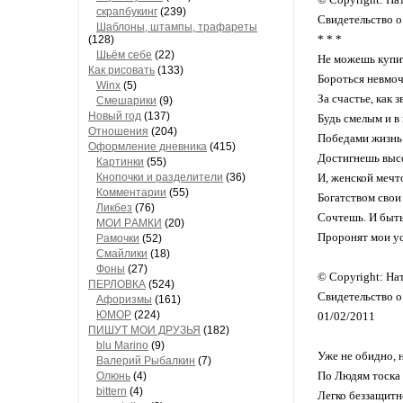
скрапбукинг
(239)
Свидетельство 
Шaблоны, штaмпы, трaфaреты
* * *
(128)
Шьём себе
(22)
Не можешь купит
Как рисовать
(133)
Бороться невмочь
Winx
(5)
За счастье, как з
Смешарики
(9)
Новый год
(137)
Будь смелым и в 
Отношения
(204)
Победами жизнь 
Оформление дневника
(415)
Достигнешь высо
Кaртинки
(55)
Кнопочки и рaзделители
(36)
И, женской мечт
Комментaрии
(55)
Богатством свои
Ликбез
(76)
Сочтешь. И быть
МОИ РAМКИ
(20)
Проронят мои ус
Рaмочки
(52)
Смaйлики
(18)
Фоны
(27)
© Copyright: На
ПЕРЛОВКА
(524)
Свидетельство 
Aфоризмы
(161)
ЮМОР
(224)
01/02/2011
ПИШУТ МОИ ДРУЗЬЯ
(182)
blu Marino
(9)
Уже не обидно, 
Валерий Рыбалкин
(7)
По Людям тоска
Олюнь
(4)
bittern
(4)
Легко беззащитн