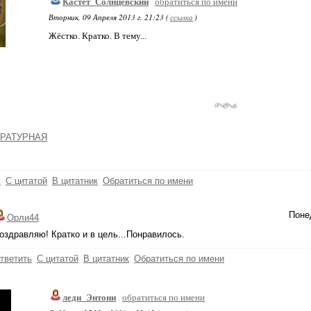
Кастет_Солнцевский
обратиться по имени
Вторник, 09 Апреля 2013 г. 21:23 (
ссылка
)
Жёстко. Кратко. В тему...
РАТУРНАЯ
ь
С цитатой
В цитатник
Обратиться по имени
Понед
Орли44
оздравляю! Кратко и в цель...Понравилось.
тветить
С цитатой
В цитатник
Обратиться по имени
леди_Энтони
обратиться по имени