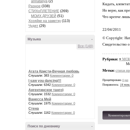
annataliya
(2)
Кидать, клеветат
Разное
(338)
Но верю, как пр
СТИХоПЛЕТЕНИЕ
(269)
МОИХ ДРУЗЕЙ
(51)
Что крепче лишь 
Хозяйке на заметку
(113)
Чудят
(29)
22/04/2011
© Copyright: На
Музыка
-
Свидетельство 
Все (148)
Рубрики:
♥ МОИ
Мо
Метки:
стихи п
Агата Кристи-Вечная любовь
Слушали: 383
Комментарии: 0
Процитировано
4 раз
I saw you dancing!!!
Слушали: 6342
Комментарии: 0
Понравилось:
14 поль
Аргентинское танго)
Слушали: 1532
Комментарии: 0
Ванесса Мей
Слушали: 1975
Комментарии: 0
Стена
Слушали: 1162
Комментарии: 0
Комментироват
Поиск по дневнику
-