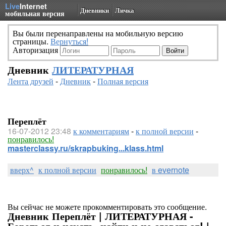
Live
Internet
Дневники
Личка
мобильная версия
Вы были перенаправлены на мобильную версию
страницы.
Вернуться!
Авторизация
Дневник
ЛИТЕРАТУРНАЯ
Лента друзей
-
Дневник
-
Полная версия
Переплёт
16-07-2012 23:48
к комментариям
-
к полной версии
-
понравилось!
masterclassy.ru/skrapbuking...klass.html
вверх^
к полной версии
понравилось!
в evernote
Вы сейчас не можете прокомментировать это сообщение.
Дневник Переплёт | ЛИТЕРАТУРНАЯ -
Бороться и искать, найти и не сдаваться! |