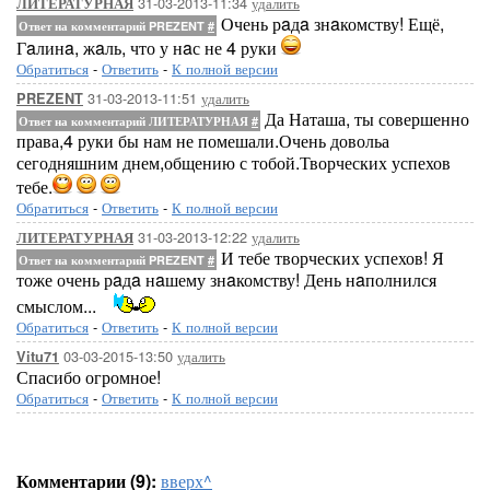
31-03-2013-11:34
удалить
ЛИТЕРАТУРНАЯ
Очень рaдa знaкомству! Ещё,
Ответ на комментарий PREZENT
#
Гaлинa, жaль, что у нaс не 4 руки
Обратиться
-
Ответить
-
К полной версии
31-03-2013-11:51
удалить
PREZENT
Да Наташа, ты совершенно
Ответ на комментарий ЛИТЕРАТУРНАЯ
#
права,4 руки бы нам не помешали.Очень довольа
сегодняшним днем,общению с тобой.Творческих успехов
тебе.
Обратиться
-
Ответить
-
К полной версии
31-03-2013-12:22
удалить
ЛИТЕРАТУРНАЯ
И тебе творческих успехов! Я
Ответ на комментарий PREZENT
#
тоже очень рaдa нaшему знaкомству! День нaполнился
смыслом...
Обратиться
-
Ответить
-
К полной версии
03-03-2015-13:50
удалить
Vitu71
Спасибо огромное!
Обратиться
-
Ответить
-
К полной версии
Комментарии (9):
вверх^