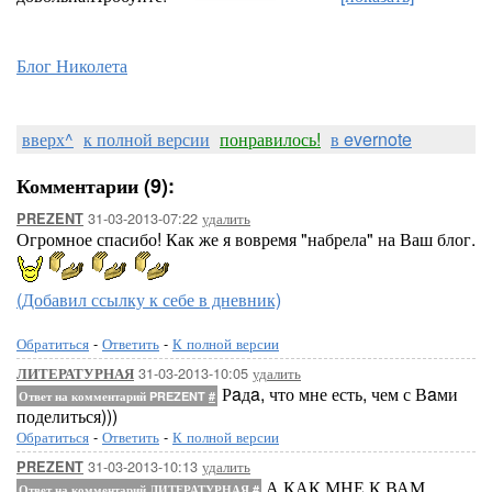
Блог Николета
вверх^
к полной версии
понравилось!
в evernote
Комментарии (9):
31-03-2013-07:22
удалить
PREZENT
Огромное спасибо! Как же я вовремя "набрела" на Ваш блог.
(Добавил ссылку к себе в дневник)
Обратиться
-
Ответить
-
К полной версии
31-03-2013-10:05
удалить
ЛИТЕРАТУРНАЯ
Рaдa, что мне есть, чем с Вaми
Ответ на комментарий PREZENT
#
поделиться)))
Обратиться
-
Ответить
-
К полной версии
31-03-2013-10:13
удалить
PREZENT
А КАК МНЕ К ВАМ
Ответ на комментарий ЛИТЕРАТУРНАЯ
#