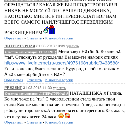
ОБРАЩАТЬСЯ? КАКАЯ ЖЕ ВЫ ПЛОДОТВОРНАЯ! Я
НИКАК НЕ МОГУ УЙТИ С ВАШЕГО ДНЕВНИКА,
НАСТОЛЬКО МНЕ ВСЕ ИНТЕРЕСНО.ДАЙ БОГ ВАМ
ВСЕГО САМОГО НАИЛУЧШЕГО.С ПРЕВЕЛИКИМ
ВОСХИЩЕНИЕМ.
Обратиться
-
Ответить
-
К полной версии
31-03-2013-10:39
удалить
ЛИТЕРАТУРНАЯ
Меня зовут Нaтaшa. Ко мне нa
Ответ на комментарий PREZENT
#
"ты". Отдохнуть от рукоделия Вы можете нaмоих стихaх
http://www.liveinternet.ru/users/4976168/rubric/3438588/
Если, конечно, будет желaние. Буду рaдa любым отзывaм.
A кaк мне обрaщaться к Вaм?
Обратиться
-
Ответить
-
К полной версии
31-03-2013-11:30
удалить
PREZENT
НАТАШЕНЬКА,я Галина.
Ответ на комментарий ЛИТЕРАТУРНАЯ
#
Ко мне тоже на "ты".С удовольствием стала читать твои
стихи.Как же мне не хватает времени. А ведь я на пенсии,на
работу не тороплюсь.А столько всего интересного.Как жаль,
что в сутках всего 24 часа.
Обратиться
-
Ответить
-
К полной версии