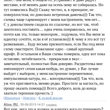
местами, я её менять даже на осень-зиму не собиралась. Но
тут появились Вы))) Скажу честно, я, в принципе, не
поверхностеая, но довольно ветренная дамочка))) Так что,
схемка чаще гармонирует с моим настроением, чем нет...
С у довольствием сходила по ссылочке, но вот так, чтоб
захотелось поставить ... одна очень понравилась, но она
почти как эта, только монохром... подумала, что Вы меня за
идиотку сочтёте, если я её установлю))) К чему я это всё тут
размазываю... Буду весьма признательна, если Вы под меня
схему смастерите. Пожелание одно - самый крупный
шрифт. В остальном я Ваши схемы померяла, одну вот пока
оставляю, читабельность - прекрасная и вкус -
замечательный, полностью Вам доверяю. Расцветочка мне
импонирует сепия какая-нибудь, но думаю, у Вас лучше
выйдет с выбором, у меня настроение переменчивое,
импульсивная натура, но... консервативная))) Так что, коль
уж что приглянется, меняю редко. Простите за наглость, но
прошу оказать помощь))) Всего доброго, коль до конца
хватило терпения прочесть :)
Обратиться
-
Ответить
-
К полной версии
30-09-2013-14:21
удалить
Alina_RU_
Вот еще, чего это я должна за идиотку кого-то принимать?