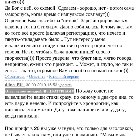
ничего)))
Да Бог с ней, со схемой. Сделаем - хорошо, нет - потом сама
заморочусь, когда время с импульсом совпадут)))
Огромное Вам спасибо за "пинок". Зарегистрировалась я,
наконец-то, на Стихи.ру. Давно собиралась. К тому же, там
до того всё просто (включая регистрацию), что нечего и
тянуть-откладывать было... Тут интерес у меня
исключительно в свидетельстве о регистрации, честно
говоря. Не то, чтобы я была поклонницей своего
творчества)))) Просто уверена, что будет мне, мягко говоря,
неприятно, ежели кто присвоит.... Может, и глупо, но так и
есть... Так что, огромное Вам спасибо и низкий поклон)))
Обратиться
-
Ответить
-
К полной версии
30-09-2013-15:53
удалить
Alina_RU_
По ходу совет: не
Ответ на комментарий ЛИТЕРАТУРНАЯ
#
вываливайте ваши стихи сразу, по одному в два-три дня, то
есть пару в неделю. И попробуйте в хронологии, как
писалось, если можно. Дату тоже напишите внизу, дату,
когда написали.
Про шрифт в 20 вы уже загнули, это только для заголовков,
не бывает таких схем, они уже напоминают "Мама мыла