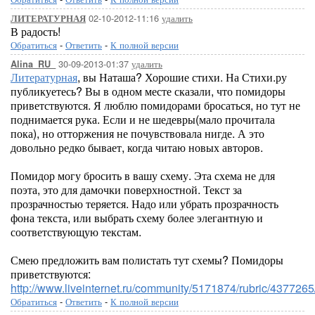
02-10-2012-11:16
удалить
ЛИТЕРАТУРНАЯ
В радость!
Обратиться
-
Ответить
-
К полной версии
30-09-2013-01:37
удалить
Alina_RU_
Литературная
, вы Наташа? Хорошие стихи. На Стихи.ру
публикуетесь? Вы в одном месте сказали, что помидоры
приветствуются. Я люблю помидорами бросаться, но тут не
поднимается рука. Если и не шедевры(мало прочитала
пока), но отторжения не почувствовала нигде. А это
довольно редко бывает, когда читаю новых авторов.
Помидор могу бросить в вашу схему. Эта схема не для
поэта, это для дамочки поверхностной. Текст за
прозрачностью теряется. Надо или убрать прозрачность
фона текста, или выбрать схему более элегантную и
соответствующую текстам.
Смею предложить вам полистать тут схемы? Помидоры
приветствуются:
http://www.liveinternet.ru/community/5171874/rubric/4377265
Обратиться
-
Ответить
-
К полной версии