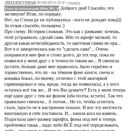
30-09-2013-12:41
удалить
ЛИТЕРАТУРНАЯ
Доброго дня! Спасибо, что
Ответ на комментарий Alina_RU_
#
заглянули! Итак, по порядку.
Нет, на Стихи.ру не публикуюсь - ноги не доходят пока)))
За отзыв спасибо, польщена :)
Про схему. История сложная. Это как с рамками: хочешь,
чтоб устраивало, сделай сама. Ибо то шрифт мелкий, то
другая какая нечитабедьность, то цветовая гамма не нра...
Вот я и заморочилась как-то "сделать сама"... Очень
понравился мне фон и стоял долго, до тех пор, пока не
появился у меня друг с в точности таким же... Я сменила
(кстати, больше даже мне нравилось, было серьёзно и
торжественно, что ли - на тёмном фоне книги, свеча и
коньяка бокал, по-моему, отлично с этой аватаркой
гармонировал и она, вроде, тогда же появилась), а у него
осталось всё так же... И что Вы думаете? Есть у меня теперь
ещё один друг с тем же фоном (оба поэты, кстати). Так что
правильно сменила... А потом... Не то, чтобы угнетать
стало, просто не в настроение попало. И вот эту весёлость
винтажную я себе поставила. И... нашла коса на камень.
Подогнала цвет-размер шрифта, фоны под неё и теперь
проблемка такая... надо либо ВСЁ под неё переделывать,
либо... она меня, в общем-то, устраивает и даже радует