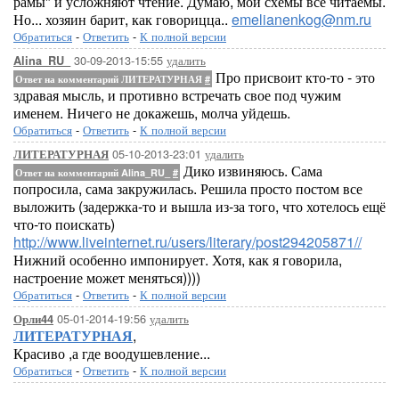
рамы" и усложняют чтение. Думаю, мои схемы все читаемы.
Но... хозяин барит, как говорицца..
emelianenkog@nm.ru
Обратиться
-
Ответить
-
К полной версии
30-09-2013-15:55
удалить
Alina_RU_
Про присвоит кто-то - это
Ответ на комментарий ЛИТЕРАТУРНАЯ
#
здравая мысль, и противно встречать свое под чужим
именем. Ничего не докажешь, молча уйдешь.
Обратиться
-
Ответить
-
К полной версии
05-10-2013-23:01
удалить
ЛИТЕРАТУРНАЯ
Дико извиняюсь. Сама
Ответ на комментарий Alina_RU_
#
попросила, сама закружилась. Решила просто постом все
выложить (задержка-то и вышла из-за того, что хотелось ещё
что-то поискать)
http://www.liveinternet.ru/users/literary/post294205871//
Нижний особенно импонирует. Хотя, как я говорила,
настроение может меняться))))
Обратиться
-
Ответить
-
К полной версии
05-01-2014-19:56
удалить
Орли44
ЛИТЕРАТУРНАЯ
,
Красиво ,а где воодушевление...
Обратиться
-
Ответить
-
К полной версии