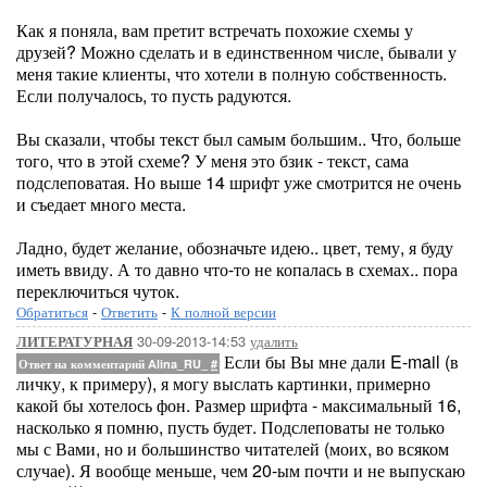
Как я поняла, вам претит встречать похожие схемы у
друзей? Можно сделать и в единственном числе, бывали у
меня такие клиенты, что хотели в полную собственность.
Если получалось, то пусть радуются.
Вы сказали, чтобы текст был самым большим.. Что, больше
того, что в этой схеме? У меня это бзик - текст, сама
подслеповатая. Но выше 14 шрифт уже смотрится не очень
и съедает много места.
Ладно, будет желание, обозначьте идею.. цвет, тему, я буду
иметь ввиду. А то давно что-то не копалась в схемах.. пора
переключиться чуток.
Обратиться
-
Ответить
-
К полной версии
30-09-2013-14:53
удалить
ЛИТЕРАТУРНАЯ
Если бы Вы мне дали E-mail (в
Ответ на комментарий Alina_RU_
#
личку, к примеру), я могу выслать картинки, примерно
какой бы хотелось фон. Размер шрифта - максимальный 16,
насколько я помню, пусть будет. Подслеповаты не только
мы с Вами, но и большинство читателей (моих, во всяком
случае). Я вообще меньше, чем 20-ым почти и не выпускаю