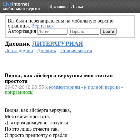
Live
Internet
Дневники
Личка
мобильная версия
Вы были перенаправлены на мобильную версию
страницы.
Вернуться!
Авторизация
Дневник
ЛИТЕРАТУРНАЯ
Лента друзей
-
Дневник
-
Полная версия
Видна, как айсберга верхушка моя святая
простота
29-07-2012 23:55
к комментариям
-
к полной версии
-
понравилось!
Видна, как айсберга верхушка,
Моя святая простота.
Для проходимцев я - лохушка,
Но это лишь отчасти так.
Я просто предпочту о грабли