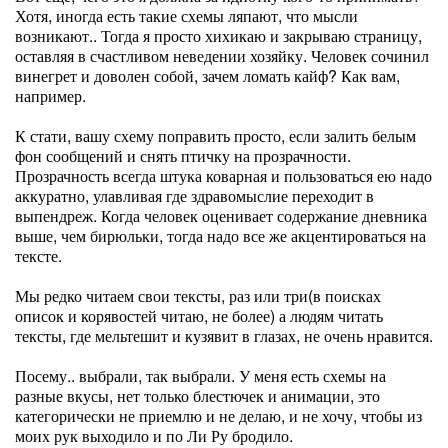
Хотя, иногда есть такие схемы ляпают, что мысли
возникают.. Тогда я просто хихикаю и закрываю страницу,
оставляя в счастливом неведении хозяйку. Человек сочинил
винегрет и доволен собой, зачем ломать кайф? Как вам,
например.
К стати, вашу схему поправить просто, если залить белым
фон сообщений и снять птичку на прозрачности.
Прозрачность всегда штука коварная и пользоваться ею надо
аккуратно, улавливая где здравомыслие переходит в
выпендреж. Когда человек оценивает содержание дневника
выше, чем бирюльки, тогда надо все же акцентироваться на
тексте.
Мы редко читаем свои тексты, раз или три(в поисках
описок и корявостей читаю, не более) а людям читать
тексты, где мельтешит и кузявит в глазах, не очень нравится.
Посему.. выбрали, так выбрали. У меня есть схемы на
разные вкусы, нет только блестючек и анимации, это
категорически не приемлю и не делаю, и не хочу, чтобы из
моих рук выходило и по Ли Ру бродило.