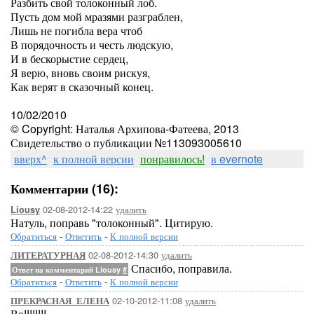
Разбить свой толоконный лоб.
Пусть дом мой мразями разграблен,
Лишь не погибла вера чтоб
В порядочность и честь людскую,
И в бескорыстие сердец,
Я верю, вновь своим рискуя,
Как верят в сказочный конец.
10/02/2010
© Copyright: Наталья Архипова-Фатеева, 2013
Свидетельство о публикации №113093005610
вверх^
к полной версии
понравилось!
в evernote
Комментарии (16):
02-08-2012-14:22
удалить
Liousy
Натуль, поправь "толоконный". Цитирую.
Обратиться
-
Ответить
-
К полной версии
02-08-2012-14:30
удалить
ЛИТЕРАТУРНАЯ
Спасибо, поправила.
Ответ на комментарий Liousy
#
Обратиться
-
Ответить
-
К полной версии
02-10-2012-11:08
удалить
ПРЕКРАСНАЯ_ЕЛЕНА
Во!!!!!!!!