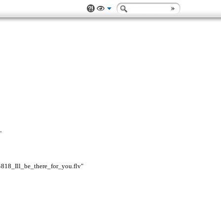
"
4818_Ill_be_there_for_you.flv"