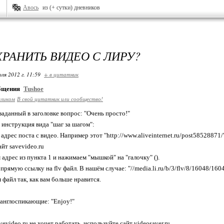
Авось
из (+ сутки) дневников
ХРАНИТЬ ВИДЕО С ЛИРУ?
ля 2012 г. 11:59
+ в цитатник
общения
Tushoe
еликом
В свой цитатник или сообщество!
заданный в заголовке вопрос: "Очень просто!"
 инструкция вида "шаг за шагом":
адрес поста с видео. Например этот "http://www.aliveinternet.ru/post58528871/
айт savevideo.ru
 адрес из пункта 1 и нажимаем "мышкой" на "галочку" ().
прямую ссылку на flv файл. В нашём случае: "//media.li.ru/b/3/flv/8/16048/160
 файл так, как вам больше нравится.
 англоспикающие: "Enjoy!"
vevideo.ru не хочет работать, используйте сайт videosaver.ru.