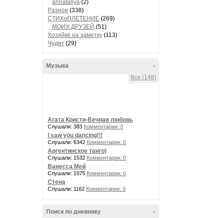
annataliya
(2)
Разное
(338)
СТИХоПЛЕТЕНИЕ
(269)
МОИХ ДРУЗЕЙ
(51)
Хозяйке на заметку
(113)
Чудят
(29)
Музыка
-
Все (148)
Агата Кристи-Вечная любовь
Слушали: 383
Комментарии: 0
I saw you dancing!!!
Слушали: 6342
Комментарии: 0
Аргентинское танго)
Слушали: 1532
Комментарии: 0
Ванесса Мей
Слушали: 1975
Комментарии: 0
Стена
Слушали: 1162
Комментарии: 0
Поиск по дневнику
-