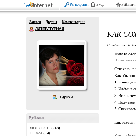
Регистрация
Вход
Рейтинги
Записи
Друзья
Комментарии
ЛИТЕРАТУРНАЯ
КАК СО
Понедельник, 30 Ию
Цитата со
Прочитать ц
Отвечаю на 
Как обычно,
1. Копируем 
2. Идём на с
3. Вставляем
В друзья
4. Получаем 
5. Скачиваем
Рубрики
-
Как говорят
ЛЮБУЮСЬ!
(248)
НЕ моё
(19)
Если сайт sa