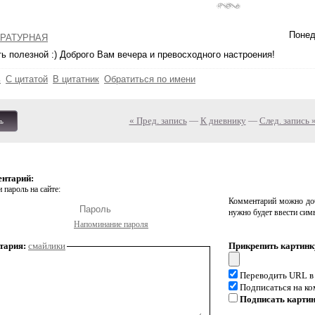
Понед
РАТУРНАЯ
ь полезной :) Доброго Вам вечера и превосходного настроения!
ь
С цитатой
В цитатник
Обратиться по имени
« Пред. запись
—
К дневнику
—
След. запись 
ь
ентарий:
 пароль на сайте:
Комментарий можно доб
нужно будет ввести сим
Напоминание пароля
тария:
смайлики
Прикрепить картинк
Переводить URL в
Подписаться на к
Подписать карти