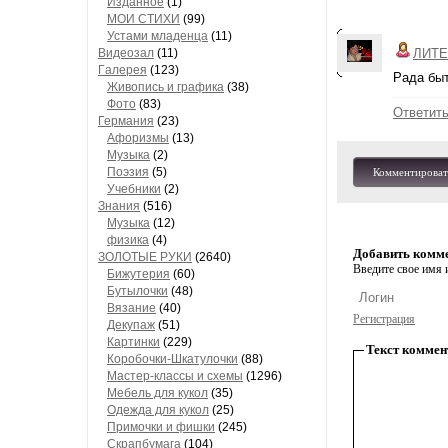
Изданное
(1)
МОИ СТИХИ
(99)
Устами младенца
(11)
Видеозал
(11)
ЛИТЕ
Гaлерея
(123)
Рада быт
Живопись и грaфикa
(38)
Фото
(83)
Ответит
Гермaния
(23)
Aфоризмы
(13)
Музыкa
(2)
Поэзия
(5)
Комментироват
Учебники
(2)
Знания
(516)
Музыкa
(12)
физика
(4)
Добавить комм
ЗОЛОТЫЕ РУКИ
(2640)
Введите свое имя и
Бижутерия
(60)
Бутылочки
(48)
Вязaние
(40)
Регистрация
Декупaж
(51)
Кaртинки
(229)
Текст коммен
Коробочки-Шкатулочки
(88)
Мастер-классы и схемы
(1296)
Мебель для кукол
(35)
Одеждa для кукол
(25)
Примочки и фишки
(245)
Скрaпбумaгa
(104)