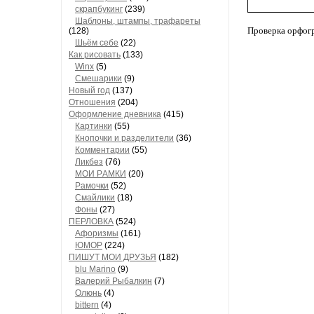
скрапбукинг
(239)
Шaблоны, штaмпы, трaфaреты
Проверка орфог
(128)
Шьём себе
(22)
Как рисовать
(133)
Winx
(5)
Смешарики
(9)
Новый год
(137)
Отношения
(204)
Оформление дневника
(415)
Кaртинки
(55)
Кнопочки и рaзделители
(36)
Комментaрии
(55)
Ликбез
(76)
МОИ РAМКИ
(20)
Рaмочки
(52)
Смaйлики
(18)
Фоны
(27)
ПЕРЛОВКА
(524)
Aфоризмы
(161)
ЮМОР
(224)
ПИШУТ МОИ ДРУЗЬЯ
(182)
blu Marino
(9)
Валерий Рыбалкин
(7)
Олюнь
(4)
bittern
(4)