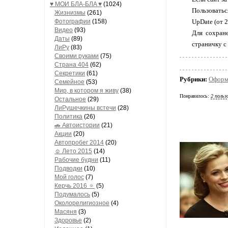
♥ МОИ БЛA-БЛA ♥
(1024)
Пользоваться
Жизнизмы
(261)
Фотографии
(158)
UpDate (от 2
Видео
(93)
Для сохране
Даты
(89)
страничку с
ЛиРу
(83)
Своими руками
(75)
Страна 404
(62)
Секретики
(61)
Рубрики:
Оформ
Семейное
(53)
Мир, в котором я живу
(38)
Понравилось:
2 польз
Остальное
(29)
ЛиРушечкины встечи
(28)
Политика
(26)
🚗 Автоистории
(21)
Акции
(20)
Автопробег 2014
(20)
☺ Лето 2015
(14)
Рабочие будни
(11)
Подводки
(10)
Мой голос
(7)
Керчь 2016 🔅
(5)
Подумалось
(5)
Околорелигиозное
(4)
Масяня
(3)
Здоровье
(2)