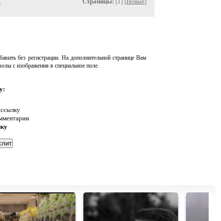
»
Страницы:
[1] [
Новые
]
авить без регистрации. На дополнительной странице Вам
волы с изображения в специальное поле.
у:
 ссылку
омментарии
нку