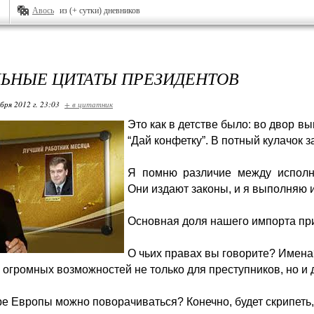
Авось
из (+ сутки) дневников
ЬНЫЕ ЦИТАТЫ ПРЕЗИДЕНТОВ
бря 2012 г. 23:03
+ в цитатник
Это как в детстве было: во двор вы
“Дай конфетку”. В потный кулачок 
Я помню различие между исполни
Они издают законы, и я выполняю и
Основная доля нашего импорта пр
О чьих правах вы говорите? Имен
 огромных возможностей не только для преступников, но и 
тре Европы можно поворачиваться? Конечно, будет скрипеть,