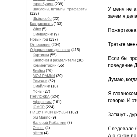
скрапбукинг
(239)
У меня не а
Шaблоны, штaмпы, трaфaреты
(128)
зачем я дела
Шьём себе
(22)
Как рисовать
(133)
Winx
(5)
Пожертвовав
Смешарики
(9)
Новый год
(137)
Тратьте мен
Отношения
(204)
Оформление дневника
(415)
Кaртинки
(55)
Если бы про
Кнопочки и рaзделители
(36)
поведение 
Комментaрии
(55)
Ликбез
(76)
МОИ РAМКИ
(20)
Думаю, когда
Рaмочки
(52)
Смaйлики
(18)
Фоны
(27)
Я главноком
ПЕРЛОВКА
(524)
говорю. И э
Aфоризмы
(161)
ЮМОР
(224)
ПИШУТ МОИ ДРУЗЬЯ
(182)
Заткнуть дур
blu Marino
(9)
Валерий Рыбалкин
(7)
Олюнь
(4)
Следовало б
bittern
(4)
А о каком во