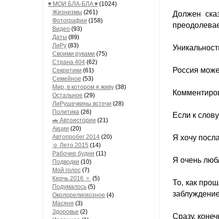
♥ МОИ БЛA-БЛA ♥
(1024)
Жизнизмы
(261)
Должен сказ
Фотографии
(158)
преодолева
Видео
(93)
Даты
(89)
ЛиРу
(83)
Уникальность
Своими руками
(75)
Страна 404
(62)
Россия может
Секретики
(61)
Семейное
(53)
Мир, в котором я живу
(38)
Комментиров
Остальное
(29)
ЛиРушечкины встечи
(28)
Политика
(26)
Если к слову
🚗 Автоистории
(21)
Акции
(20)
Автопробег 2014
(20)
Я хочу посл
☺ Лето 2015
(14)
Рабочие будни
(11)
Я очень люб
Подводки
(10)
Мой голос
(7)
Керчь 2016 🔅
(5)
То, как про
Подумалось
(5)
заблуждение
Околорелигиозное
(4)
Масяня
(3)
Здоровье
(2)
Сразу, конеч