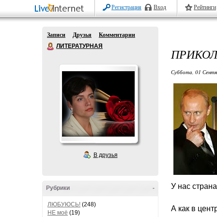
Регистрация
Вход
Рейтинги
Записи
Друзья
Комментарии
ЛИТЕРАТУРНАЯ
ПРИКОЛ
Суббота, 01 Сентя
В друзья
У нас страна
Рубрики
-
ЛЮБУЮСЬ!
(248)
А как в цен
НЕ моё
(19)