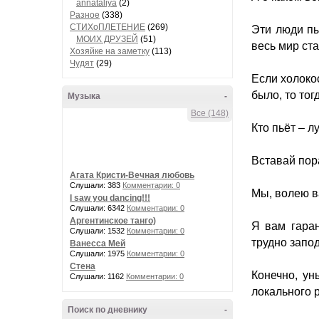
annataliya
(2)
Разное
(338)
СТИХоПЛЕТЕНИЕ
(269)
Эти люди пы
МОИХ ДРУЗЕЙ
(51)
весь мир ст
Хозяйке на заметку
(113)
Чудят
(29)
Eсли холокос
было, то то
Музыка
-
Все (148)
Кто пьёт – л
Вставай пор
Агата Кристи-Вечная любовь
Слушали: 383
Комментарии: 0
Мы, волею 
I saw you dancing!!!
Слушали: 6342
Комментарии: 0
Аргентинское танго)
Я вам гаран
Слушали: 1532
Комментарии: 0
трудно запод
Ванесса Мей
Слушали: 1975
Комментарии: 0
Стена
Конечно, ун
Слушали: 1162
Комментарии: 0
локального 
Поиск по дневнику
-