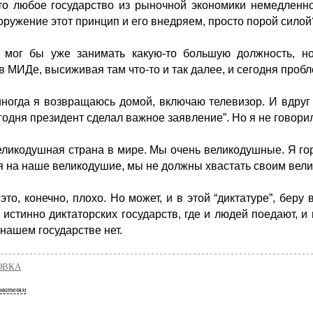
то любое государство из рыночной экономики немедленн
оружение этот принцип и его внедряем, просто порой силой
 мог бы уже занимать какую-то большую должность, но
в МИДе, высиживая там что-то и так далее, и сегодня проб
иногда я возвращаюсь домой, включаю телевизор. И вдру
годня президент сделал важное заявление”. Но я не говори
ликодушная страна в мире. Мы очень великодушные. Я гор
я на наше великодушие, мы не должны хвастать своим вел
это, конечно, плохо. Но может, и в этой “диктатуре”, беру
 истинно диктаторских государств, где и людей поедают, и 
 нашем государстве нет.
ОВКА
ователям