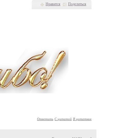
Нравится
Поделиться
Ответить
С цитатой
В цитатник