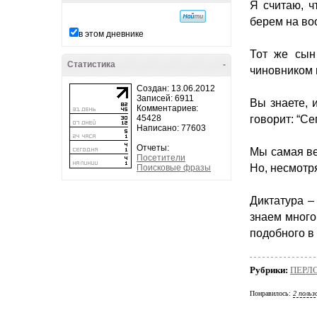
Я считаю, ч
берем на во
в этом дневнике
Тот же сын
Статистика
-
чиновником 
Создан: 13.06.2012
Записей: 6911
Вы знаете, 
Комментариев:
45428
говорит: “Се
Написано: 77603
Отчеты:
Мы самая ве
Посетители
Но, несмотр
Поисковые фразы
Диктатура – 
знаем много
подобного в
Рубрики:
ПЕРЛ
Понравилось:
2 польз