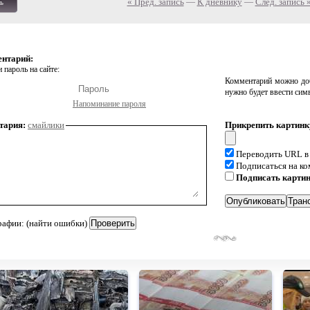
« Пред. запись
—
К дневнику
—
След. запись 
ь
ентарий:
 пароль на сайте:
Комментарий можно доб
нужно будет ввести сим
Напоминание пароля
тария:
смайлики
Прикрепить картинк
Переводить URL в
Подписаться на к
Подписать карти
рафии: (найти ошибки)