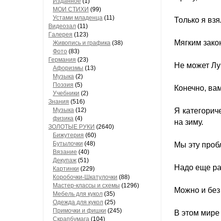
Изданное
(1)
МОИ СТИХИ
(99)
Устами младенца
(11)
Только я взя
Видеозал
(11)
Гaлерея
(123)
Мягким зако
Живопись и грaфикa
(38)
Фото
(83)
Гермaния
(23)
Не может Лу
Aфоризмы
(13)
Музыкa
(2)
Поэзия
(5)
Конечно, вам
Учебники
(2)
Знания
(516)
Музыкa
(12)
Я категорич
физика
(4)
на зиму.
ЗОЛОТЫЕ РУКИ
(2640)
Бижутерия
(60)
Бутылочки
(48)
Мы эту проб
Вязaние
(40)
Декупaж
(51)
Надо еще ра
Кaртинки
(229)
Коробочки-Шкатулочки
(88)
Мастер-классы и схемы
(1296)
Можно и без 
Мебель для кукол
(35)
Одеждa для кукол
(25)
Примочки и фишки
(245)
В этом мире
Скрaпбумaгa
(104)