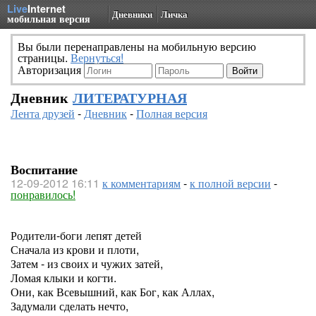
Live
Internet
Дневники
Личка
мобильная версия
Вы были перенаправлены на мобильную версию
страницы.
Вернуться!
Авторизация
Дневник
ЛИТЕРАТУРНАЯ
Лента друзей
-
Дневник
-
Полная версия
Воспитание
12-09-2012 16:11
к комментариям
-
к полной версии
-
понравилось!
Родители-боги лепят детей
Сначала из крови и плоти,
Затем - из своих и чужих затей,
Ломая клыки и когти.
Они, как Всевышний, как Бог, как Аллах,
Задумали сделать нечто,