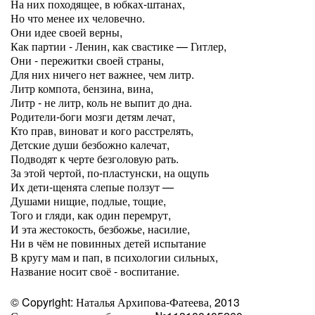
На них походящее, в юбках-штанах,
Но что менее их человечно.
Они идее своей верны,
Как партии - Ленин, как свастике — Гитлер,
Они - пережитки своей страны,
Для них ничего нет важнее, чем литр.
Литр компота, бензина, вина,
Литр - не литр, коль не выпит до дна.
Родители-боги мозги детям лечат,
Кто прав, виноват и кого расстрелять,
Детские души безбожно калечат,
Подводят к черте безголовую рать.
За этой чертой, по-пластунски, на ощупь
Их дети-щенята слепые ползут —
Душами нищие, подлые, тощие,
Того и гляди, как один перемрут,
И эта жестокость, безбожье, насилие,
Ни в чём не повинных детей испытание
В кругу мам и пап, в психологии сильных,
Название носит своё - воспитание.
© Copyright: Наталья Архипова-Фатеева, 2013