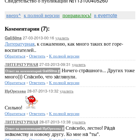
Свидетельство о публикации №113100405260
вверх^
к полной версии
понравилось!
в evernote
Комментарии (7):
27-03-2013-00:16
удалить
Gali50na
Литературная
, к сожалению, как много таких вот горе-
воспитателей..
Обратиться
-
Ответить
-
К полной версии
27-03-2013-09:31
удалить
ЛИТЕРАТУРНАЯ
Ничего стрaшного... Других тоже
Ответ на комментарий Gali50na
#
много))) Спaсибо, что зaглянули.
Обратиться
-
Ответить
-
К полной версии
28-07-2013-13:32
удалить
ИрОрехова
Сильно!
Обратиться
-
Ответить
-
К полной версии
28-07-2013-13:38
удалить
ЛИТЕРАТУРНАЯ
Спaсибо, лестно! Рaдa
Ответ на комментарий ИрОрехова
#
знaкомству и новому другу. Ко мне нa "ты".
Обратиться
-
Ответить
-
К полной версии