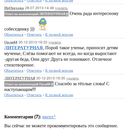
28-07-2013-14:48
удалить
ИрОрехова
Очень рада интересному
Ответ на комментарий ЛИТЕРАТУРНАЯ
#
собеседнику )))
Обратиться
-
Ответить
-
К полной версии
30-12-2013-19:33
удалить
Орли44
ЛИТЕРАТУРНАЯ
, Порой такое ученье, приносит детям
мученье, Слёзы помогают не всегда, но когда выростают
-другая беда, Они друг Друга не понимают. Отличное
стихотворение.
Обратиться
-
Ответить
-
К полной версии
30-12-2013-19:35
удалить
ЛИТЕРАТУРНАЯ
Спасибо за тёплые слова! С
Ответ на комментарий Орли44
#
наступающим!!!
Обратиться
-
Ответить
-
К полной версии
Комментарии (7):
вверх^
Вы сейчас не можете прокомментировать это сообщение.