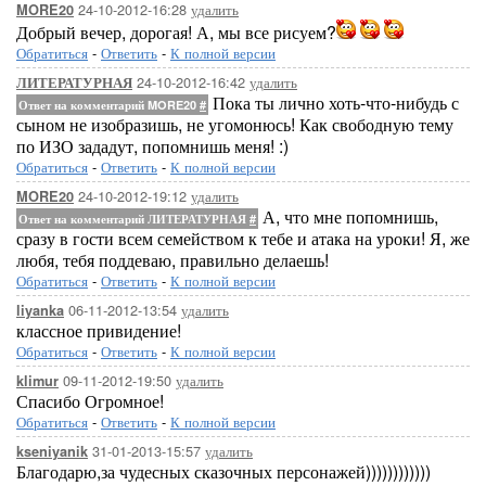
24-10-2012-16:28
удалить
MORE20
Добрый вечер, дорогая! А, мы все рисуем?
Обратиться
-
Ответить
-
К полной версии
24-10-2012-16:42
удалить
ЛИТЕРАТУРНАЯ
Пока ты лично хоть-что-нибудь с
Ответ на комментарий MORE20
#
сыном не изобразишь, не угомонюсь! Как свободную тему
по ИЗО зададут, попомнишь меня! :)
Обратиться
-
Ответить
-
К полной версии
24-10-2012-19:12
удалить
MORE20
А, что мне попомнишь,
Ответ на комментарий ЛИТЕРАТУРНАЯ
#
сразу в гости всем семейством к тебе и атака на уроки! Я, же
любя, тебя поддеваю, правильно делаешь!
Обратиться
-
Ответить
-
К полной версии
06-11-2012-13:54
удалить
liyanka
классное привидение!
Обратиться
-
Ответить
-
К полной версии
09-11-2012-19:50
удалить
klimur
Спасибо Огромное!
Обратиться
-
Ответить
-
К полной версии
31-01-2013-15:57
удалить
kseniyanik
Благодарю,за чудесных сказочных персонажей))))))))))))