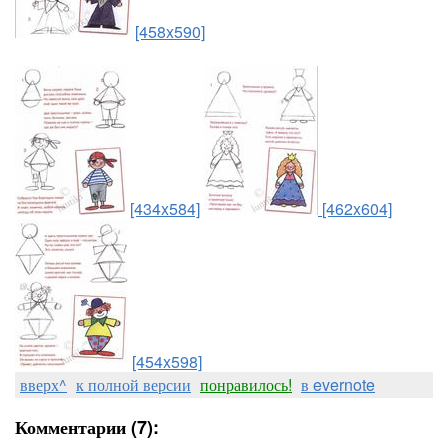
[458x590]
[434x584]
[462x604]
[454x598]
вверх^
к полной версии
понравилось!
в evernote
Комментарии (7):