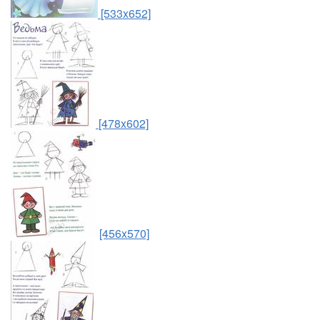
[533x652]
[478x602]
[456x570]