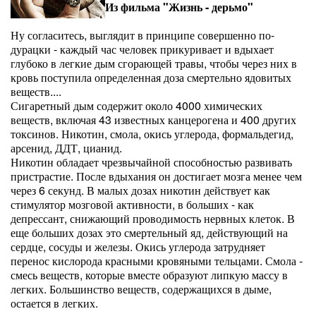
Из фильма "Жизнь - дерьмо"
Ну согласитесь, выглядит в принципе совершенно по-
дурацки - каждый час человек прикуривает и вдыхает
глубоко в легкие дым сгорающей травы, чтобы через них в
кровь поступила определенная доза смертельно ядовитых
веществ....
Сигаретный дым содержит около 4000 химических
веществ, включая 43 известных канцерогена и 400 других
токсинов. Никотин, смола, окись углерода, формальдегид,
арсенид, ДДТ, цианид.
Никотин обладает чрезвычайной способностью развивать
пристрастие. После вдыхания он достигает мозга менее чем
через 6 секунд. В малых дозах никотин действует как
стимулятор мозговой активности, в больших - как
депрессант, снижающий проводимость нервных клеток. В
еще больших дозах это смертельный яд, действующий на
сердце, сосуды и железы. Окись углерода затрудняет
перенос кислорода красными кровяными тельцами. Смола -
смесь веществ, которые вместе образуют липкую массу в
легких. Большинство веществ, содержащихся в дыме,
остается в легких.