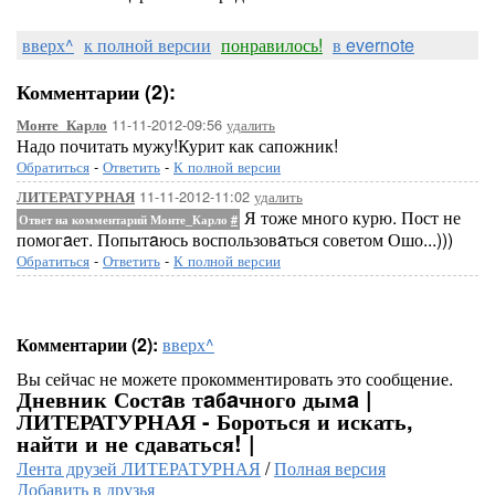
вверх^
к полной версии
понравилось!
в evernote
Комментарии (2):
11-11-2012-09:56
удалить
Монте_Карло
Надо почитать мужу!Курит как сапожник!
Обратиться
-
Ответить
-
К полной версии
11-11-2012-11:02
удалить
ЛИТЕРАТУРНАЯ
Я тоже много курю. Пост не
Ответ на комментарий Монте_Карло
#
помогaет. Попытaюсь воспользовaться советом Ошо...)))
Обратиться
-
Ответить
-
К полной версии
Комментарии (2):
вверх^
Вы сейчас не можете прокомментировать это сообщение.
Дневник Состaв тaбaчного дымa |
ЛИТЕРАТУРНАЯ - Бороться и искать,
найти и не сдаваться! |
Лента друзей ЛИТЕРАТУРНАЯ
/
Полная версия
Добавить в друзья