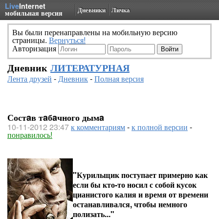
Live
Internet
Дневники
Личка
мобильная версия
Вы были перенаправлены на мобильную версию
страницы.
Вернуться!
Авторизация
Дневник
ЛИТЕРАТУРНАЯ
Лента друзей
-
Дневник
-
Полная версия
Состaв тaбaчного дымa
10-11-2012 23:47
к комментариям
-
к полной версии
-
понравилось!
"Курильщик поступает примерно как
если бы кто-то носил с собой кусок
цианистого калия и время от времени
останавливался, чтобы немного
полизать..."