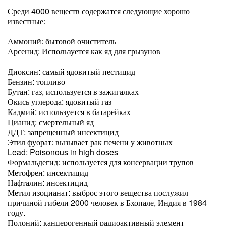
Среди 4000 веществ содержатся следующие хорошо
известные:
Аммоний: бытовой очиститель
Арсенид: Используется как яд для грызунов
Диоксин: самый ядовитый пестицид
Бензин: топливо
Бутан: газ, используется в зажигалках
Окись углерода: ядовитый газ
Кадмий: используется в батарейках
Цианид: смертельный яд
ДДТ: запрещенный инсектицид
Этил фуорат: вызывает рак печени у животных
Lead: Poisonous in high doses
Формальдегид: используется для консервации трупов
Метофрен: инсектицид
Нафталин: инсектицид
Метил изоцианат: выброс этого вещества послужил
причиной гибели 2000 человек в Бхопале, Индия в 1984
году.
Полоний: канцерогенный радиоактивный элемент