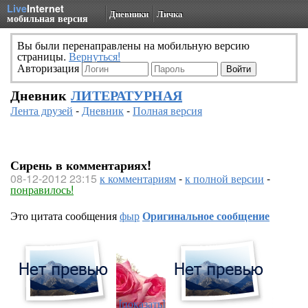
Live
Internet
Дневники
Личка
мобильная версия
Вы были перенаправлены на мобильную версию
страницы.
Вернуться!
Авторизация
Дневник
ЛИТЕРАТУРНАЯ
Лента друзей
-
Дневник
-
Полная версия
Сирень в комментариях!
08-12-2012 23:15
к комментариям
-
к полной версии
-
понравилось!
Это цитата сообщения
фыр
Оригинальное сообщение
[показать]