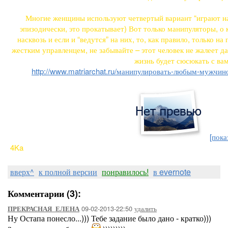
Многие женщины используют четвертый вариант “играют н
эпизодически, это прокатывает) Вот только манипуляторы, о 
насквозь и если и “ведутся” на них, то, как правило, только н
жестким управленцем, не забывайте – этот человек не жалеет д
жизнь будет сюсюкать с ва
http://www.matriarchat.ru/манипулировать-любым-мужчин
[пока
iTo4Ka
вверх^
к полной версии
понравилось!
в evernote
Комментарии (3):
09-02-2013-22:50
удалить
ПРЕКРАСНАЯ_ЕЛЕНА
Ну Остапа понесло...))) Тебе задание было дано - кратко)))