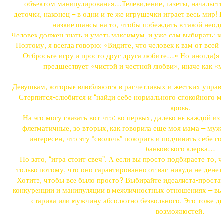
объектом манипулирования…Телевидение, газеты, начальст
деточки, наконец – в одни и те же игрушечки играет весь мир
низкие шансы на то, чтобы побеждать в такой неод
Человек должен знать и уметь максимум, и уже сам выбирать: ко
Поэтому, я всегда говорю: «Видите, что человек к вам от все
Отбросьте игру и просто друг друга любите…» Но иногда(я 
предшествует «чистой и честной любви», иначе как 
Девушкам, которые влюбляются в расчетливых и жестких управл
Стерпится-слюбится и “найди себе нормального спокойного м
кровь.
На это могу сказать вот что: во первых, далеко не каждой 
флегматичные, во вторых, как говорила еще моя мама – муж
интересен, что эту “сволочь” покорить и подчинить себе г
банковского клерка…
Но зато, “игра стоит свеч”. А если вы просто подбираете то, 
только потому, что оно гарантированно от вас никуда не дене
Хотите, чтобы все было просто? Выбирайте идеалиста-проста
конкуренции и манипуляции в межличностных отношениях – выб
старика или мужчину абсолютно безвольного. Это тоже д
возможностей.