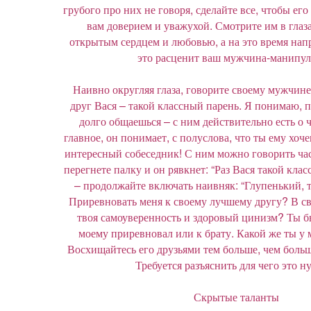
грубого про них не говоря, сделайте все, чтобы его
вам доверием и уважухой. Смотрите им в глаз
открытым сердцем и любовью, а на это время напр
это расценит ваш мужчина-манипул
Наивно округляя глаза, говорите своему мужчин
друг Вася – такой классный парень. Я понимаю, п
долго общаешься – с ним действительно есть о 
главное, он понимает, с полуслова, что ты ему хоче
интересный собеседник! С ним можно говорить ча
перегнете палку и он рявкнет: “Раз Вася такой клас
– продолжайте включать наивняк: “Глупенький, т
Приревновать меня к своему лучшему другу? В св
твоя самоуверенность и здоровый цинизм? Ты б
моему приревновал или к брату. Какой же ты у 
Восхищайтесь его друзьями тем больше, чем боль
Требуется разъяснить для чего это 
Скрытые таланты