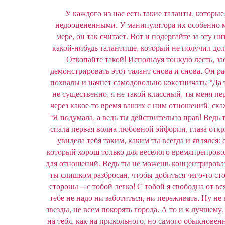
У каждого из нас есть такие таланты, которые
недооцененными. У манипулятора их особенно м
мере, он так считает. Вот и подергайте за эту ни
какой-нибудь талантище, который не получил до
Откопайте такой! Используя тонкую лесть, зас
демонстрировать этот талант снова и снова. Он р
похвалы и начнет самодовольно кокетничать: “Да 
не существенно, я не такой классный, ты меня пе
через какое-то время ваших с ним отношений, ска
“Я подумала, а ведь ты действительно прав! Ведь т
спала первая волна любовной эйфории, глаза откр
увидела тебя таким, каким ты всегда и являлся
который хорош только для веселого времяпрепрово
для отношений. Ведь ты не можешь концентрироват
ты слишком разбросан, чтобы добиться чего-то ст
стороны – с тобой легко! С тобой я свободна от вс
тебе не надо ни заботиться, ни переживать. Ну не 
звезды, не всем покорять города. А то и к лучшему,
на тебя, как на прикольного, но самого обыкновен