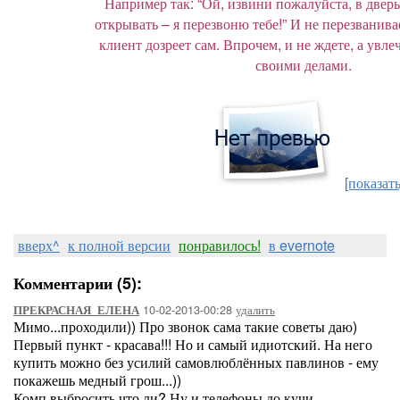
Например так: “Ой, извини пожалуйста, в дверь
открывать – я перезвоню тебе!” И не перезванивае
клиент дозреет сам. Впрочем, и не ждете, а увле
своими делами.
[показать
Рамки от Sweets Cherry
вверх^
к полной версии
понравилось!
в evernote
Комментарии (5):
10-02-2013-00:28
удалить
ПРЕКРАСНАЯ_ЕЛЕНА
Мимо...проходили)) Про звонок сама такие советы даю)
Первый пункт - красава!!! Но и самый идиотский. На него
купить можно без усилий самовлюблённых павлинов - ему
покажешь медный грош...))
Комп выбросить что ли? Ну и телефоны до кучи...