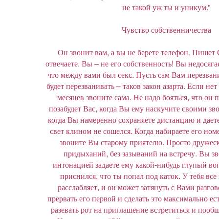
не такой уж ты и уникум.”
Чувство собственничества
Он звонит вам, а вы не берете телефон. Пишет
отвечаете. Вы – не его собственность! Вы недосяга
что между вами был секс. Пусть сам Вам перезван
будет перезванивать – таков закон азарта. Если нет 
месяцев звоните сама. Не надо бояться, что он 
позабудет Вас, когда Вы ему наскучите своими зво
когда Вы намеренно сохраняете дистанцию и даете
свет клином не сошелся. Когда набираете его номе
звоните Вы старому приятелю. Просто дружеск
придыханий, без зазываний на встречу. Вы зв
интонацией задаете ему какой-нибудь глупый воп
приснился, что ты попал под каток. У тебя вс
расслабляет, и он может затянуть с Вами разгов
прервать его первой и сделать это максимально ест
разевать рот на приглашение встретиться и пообща