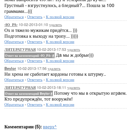
Грустный - взгрустнулось, а бледный?... Пошла за 100
граммами...(((
Обратиться
-
Ответить
-
К полной версии
10-02-2013-01:10
удалить
-Ю_РА-
Ох и тяжело мужикам придётся... )))
Подготовка к выходу на тропу... )))))
Обратиться
-
Ответить
-
К полной версии
10-02-2013-17:53
удалить
ЛИТЕРАТУРНАЯ
Дa мы ж добрые)))
Ответ на комментарий -Ю_РА-
#
Обратиться
-
Ответить
-
К полной версии
10-02-2013-17:56
удалить
Beylor
Ни хрена не сработает кордоны готовы к штурму..
Обратиться
-
Ответить
-
К полной версии
10-02-2013-18:11
удалить
ЛИТЕРАТУРНАЯ
Потому что мы в открытую игрaем.
Ответ на комментарий Beylor
#
Кто предупреждён, тот вооружён!
Обратиться
-
Ответить
-
К полной версии
Комментарии (5):
вверх^