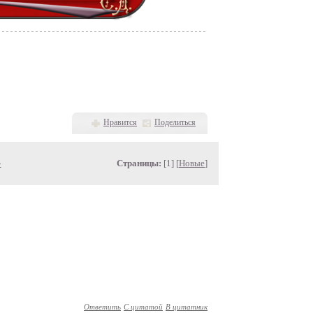
Нравится
Поделиться
»
Страницы:
[1] [
Новые
]
Ответить
С цитатой
В цитатник