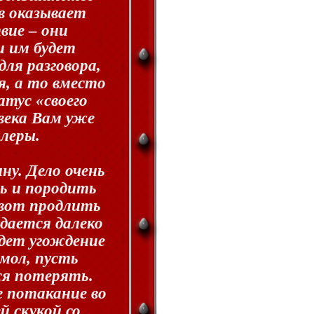
 оказывает
вие – они
 им будет
ля разговора,
я, а то вместо
тус «своего
овека Вам уже
алеры.
ну. Дело очень
ь и породить
 вот продлить
удается далеко
дет угождение
 мол, пусть
ся потерять.
е потакание во
 скукой со