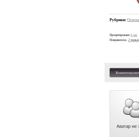
Рубрики:
Отнош
Процитировано
6 раз
Понравилось:
2 польз
Комментироват