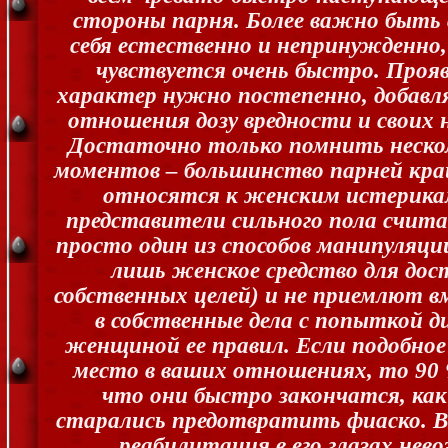
стороны парня. Более важно быть 
себя естественно и непринужденно,
чувствуется очень быстро. Проя
характер нужно постепенно, добавля
отношения дозу вредности и своих 
Достаточно только помнить неско
моментов – большинство парней кра
относятся к женским истерика
представители сильного пола счит
просто один из способов манипуляции
лишь женское средство для до
собственных целей) и не приемлют 
в собственные дела с попыткой 
женщиной ее правил. Если подобное
место в ваших отношениях, то 90
что они быстро закончатся, как
старались предотвратить фиаско. В
реабилитация в его глазах нев