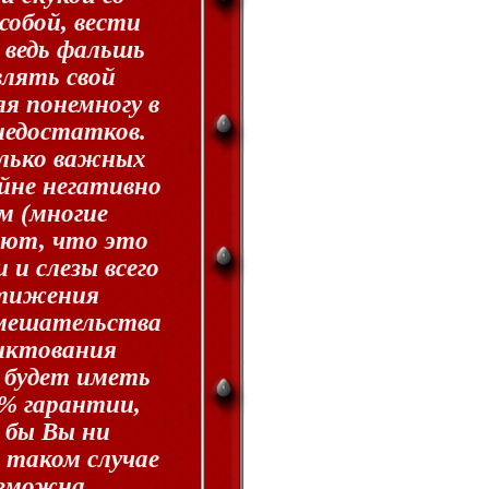
собой, вести
 ведь фальшь
влять свой
я понемногу в
недостатков.
лько важных
йне негативно
м (многие
ают, что это
 и слезы всего
стижения
вмешательства
диктования
 будет иметь
 % гарантии,
 бы Вы ни
 таком случае
озможна.