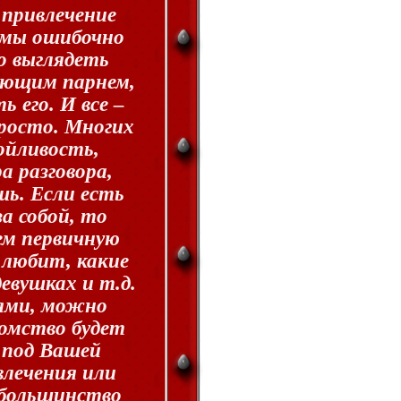
 привлечение
дамы ошибочно
о выглядеть
ующим парнем,
 его. И все –
просто. Многих
ойливость,
а разговора,
шь. Если есть
а собой, то
ем первичную
любит, какие
девушках и т.д.
ями, можно
комство будет
 под Вашей
влечения или
а большинство