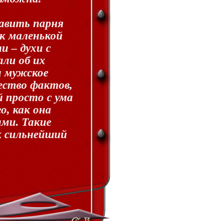
авить парня
 к маленькой
 – духи с
ли об их
а мужское
ество фактов,
 просто с ума
о, как она
ами. Такие
к сильнейший