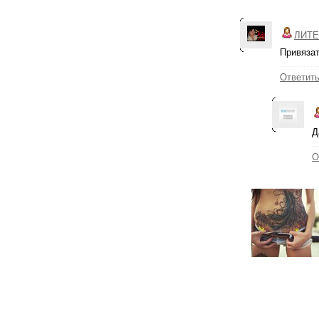
ЛИТЕ
Привязaт
Ответит
Д
О