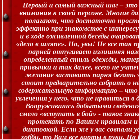
Первый и самый важный шаг – это
внимания к своей персоне. Многие 
полагают, что достаточно прост
эффектно при знакомстве с интерес
и в ходе оживленной беседы очаровать
«дело в шляпе». Но, увы! Не все так 
парней отпугивает излишняя наз
определенный стиль одежды, манер
привычки и так далее, всего не учте
желание заставить парня бегать з
стоит предварительно собрать о н
содержательную информацию – что 
увлечения у него, что не нравиться в 
Вооружившись добытыми сведени
смело «вступать в бой» - такое зна
протекать по Вашим правилам и
диктовкой. Если же у вас совпали у
хобби, то Вам все карты в руки. Н