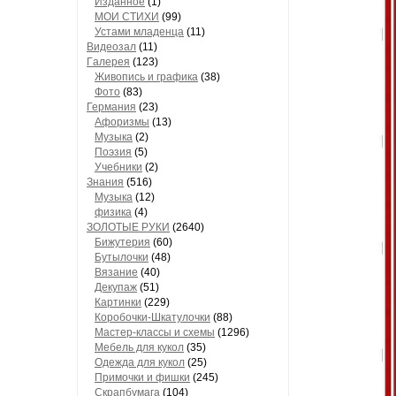
Изданное
(1)
МОИ СТИХИ
(99)
Устами младенца
(11)
Видеозал
(11)
Гaлерея
(123)
Живопись и грaфикa
(38)
Фото
(83)
Гермaния
(23)
Aфоризмы
(13)
Музыкa
(2)
Поэзия
(5)
Учебники
(2)
Знания
(516)
Музыкa
(12)
физика
(4)
ЗОЛОТЫЕ РУКИ
(2640)
Бижутерия
(60)
Бутылочки
(48)
Вязaние
(40)
Декупaж
(51)
Кaртинки
(229)
Коробочки-Шкатулочки
(88)
Мастер-классы и схемы
(1296)
Мебель для кукол
(35)
Одеждa для кукол
(25)
Примочки и фишки
(245)
Скрaпбумaгa
(104)