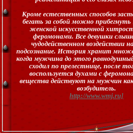
Кроме естественных способов заст
бегать за собой можно прибегнуть
женской искусственной хитрости
феромонами. Все девушки слыша
чудодейственном воздействии н
подсознание. История хранит множ
когда мужчина до этого равнодушный
сходил по прелестнице, после тог
воспользуется духами с феромон
вещества действуют на мужчин ка
возбудитель.
http://www.wmj.ru]