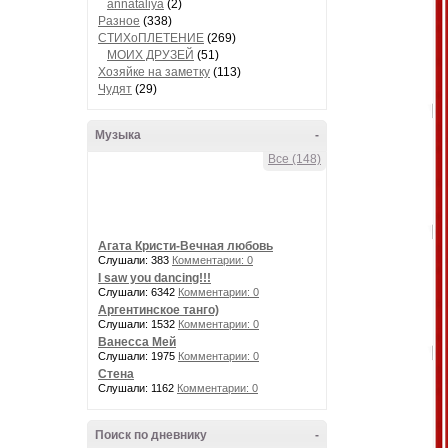
annataliya
(2)
Разное
(338)
СТИХоПЛЕТЕНИЕ
(269)
МОИХ ДРУЗЕЙ
(51)
Хозяйке на заметку
(113)
Чудят
(29)
Музыка
-
Все (148)
Агата Кристи-Вечная любовь
Слушали: 383
Комментарии: 0
I saw you dancing!!!
Слушали: 6342
Комментарии: 0
Аргентинское танго)
Слушали: 1532
Комментарии: 0
Ванесса Мей
Слушали: 1975
Комментарии: 0
Стена
Слушали: 1162
Комментарии: 0
Поиск по дневнику
-