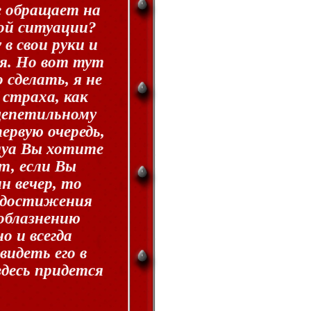
е обращает на
ой ситуации?
в свои руки и
я. Но вот тут
 сделать, я не
 страха, как
 щепетильному
ервую очередь,
луа Вы хотите
т, если Вы
н вечер, то
я достижения
соблазнению
 и всегда
видеть его в
здесь придется