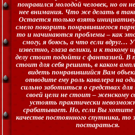
понравился молодой человек, но он н
нее внимания. Что же делать в так
Остается только взять инициативу 
смело покорить понравившегося парн
то и начинаются проблемы – как это
смогу, я боюсь, а что если вдруг… У
известно, глаза велики, и к такому
делу стоит подойти с фантазией. В п
стоит для себя решить, в каком амп
видеть понравившийся Вам объек
отводите ему роль кавалера на оди
сильно заботиться о средствах дл
своей цели не стоит – женскому 
устоять практически невозможно
срабатывает. Но, если Вы хотите 
качестве постоянного спутника, то 
постараться.