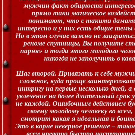
мужчин факт общности интересов
прямо таки магическое воздейст
понимают, что с такими дамами
интересно и у них есть общие темы д
Но в этом случае важно не заигратьс
реноме спутницы, Вы получите ста
парня» и тогда этого молодого чел
никогда не заполучить в кав
Шаг второй. Привязать к себе мужчи
сложное, куда проще заинтересоват
интригу на первые несколько дней, а
увлечение на более длительный срок 
не каждой. Ошибочным действием бу
своему молодому человеку во всем,
смотрит какая я идеальная и боит
Это в корне неверное решение – тако
всем чревато быстро наступающей