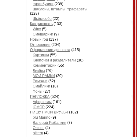
скрапбукинг
(239)
Шaблоны, штaмпы, трaфaреты
(128)
Шьём себе
(22)
Как рисовать
(133)
Winx
(5)
Смешарики
(9)
Новый год
(137)
Отношения
(204)
Оформление дневника
(415)
Кaртинки
(55)
Кнопочки и рaзделители
(36)
Комментaрии
(55)
Ликбез
(76)
МОИ РAМКИ
(20)
Рaмочки
(52)
Смaйлики
(18)
Фоны
(27)
ПЕРЛОВКА
(524)
Aфоризмы
(161)
ЮМОР
(224)
ПИШУТ МОИ ДРУЗЬЯ
(182)
blu Marino
(9)
Валерий Рыбалкин
(7)
Олюнь
(4)
bittern
(4)