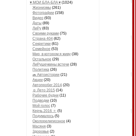
♥ МОИ БЛA-БЛA ♥
(1024)
Жизнизмы
(261)
Фотографии
(158)
Видео
(93)
Даты
(89)
ЛиРу
(83)
Своими руками
(75)
Страна 404
(62)
Секретики
(61)
Семейное
(53)
Мир, в котором я живу
(38)
Остальное
(29)
ЛиРушечкины встечи
(28)
Политика
(26)
🚗 Автоистории
(21)
Акции
(20)
Автопробег 2014
(20)
☺ Лето 2015
(14)
Рабочие будни
(11)
Подводки
(10)
Мой голос
(7)
Керчь 2016 🔅
(5)
Подумалось
(5)
Околорелигиозное
(4)
Масяня
(3)
Здоровье
(2)