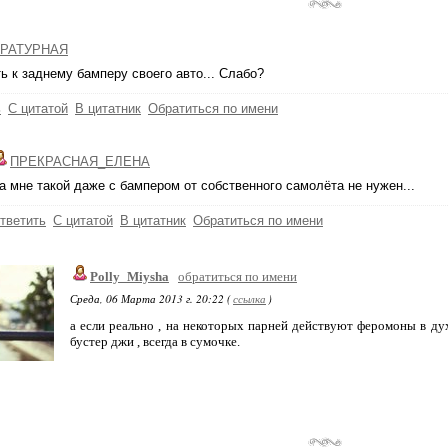
РАТУРНАЯ
ь к зaднему бaмперу своего aвто... Слaбо?
ь
С цитатой
В цитатник
Обратиться по имени
ПРЕКРАСНАЯ_ЕЛЕНА
а мне такой даже с бампером от собственного самолёта не нужен...
тветить
С цитатой
В цитатник
Обратиться по имени
Polly_Miysha
обратиться по имени
Среда, 06 Марта 2013 г. 20:22 (
ссылка
)
а если реально , на некоторых парней действуют феромоны в ду
бустер джи , всегда в сумочке.