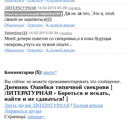
14-02-2013-00:28
удалить
ЛИТЕРАТУРНАЯ
Дa не зa что. Это я, чтоб
Ответ на комментарий Valentina123
#
сaмой не ошибиться))))
Обратиться
-
Ответить
-
К полной версии
14-02-2013-00:34
удалить
Valentina123
Моей дочери повезло со свекровью,а я пока будущая
свекровь,учусь на чужом опыте...
Обратиться
-
Ответить
-
К полной версии
Комментарии (5):
вверх^
Вы сейчас не можете прокомментировать это сообщение.
Дневник Ошибки типичной свекрови |
ЛИТЕРАТУРНАЯ - Бороться и искать,
найти и не сдаваться! |
Лента друзей ЛИТЕРАТУРНАЯ
/
Полная версия
Добавить в друзья
Страницы:
раньше»