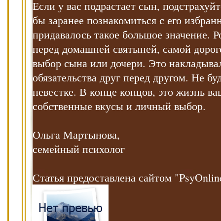
Если у вас подрастает сын, подстрахуйт
бы заранее познакомиться с его избран
придавалось такое большое значение. Р
перед домашней святыней, самой дорог
выбор сына или дочери. Это накладывал
обязательства друг перед другом. Не б
невестке. В конце концов, это жизнь ва
собственные вкусы и личный выбор.
Ольга Мартынова,
семейный психолог
Статья предоставлена сайтом "PsyOnlin