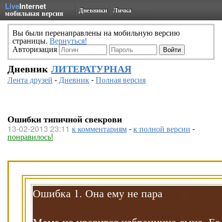
Live
Internet
Дневники
Личка
мобильная версия
Вы были перенаправлены на мобильную версию
страницы.
Вернуться!
Авторизация
Дневник
ЛИТЕРАТУРНАЯ
Лента друзей
-
Дневник
-
Полная версия
Ошибки типичной свекрови
13-02-2013 23:11
к комментариям
-
к полной версии
-
понравилось!
Ошибка 1. Она ему не пара
Маме не нравится избранница сына. Ее