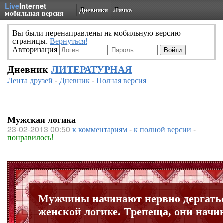
Live
Internet
Дневники
Личка
мобильная версия
Вы были перенаправлены на мобильную версию
страницы.
Вернуться!
Авторизация
Дневник
ЛИТЕРАТУРНАЯ
Лента друзей
-
Дневник
-
Полная версия
Мужская логика
23-02-2013 00:50
к комментариям
-
к полной версии
-
понравилось!
Мужчины начинают нервно дергать
женской логике. Трепеща, они начи