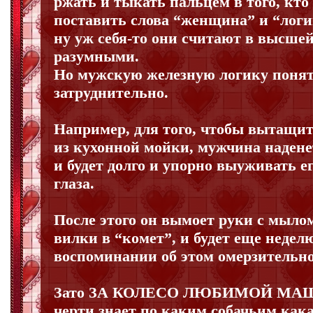
ржать и тыкать пальцем в того, кто
поставить слова “женщина” и “логик
ну уж себя-то они считают в высше
разумными.
Но мужскую железную логику понят
затруднительно.
Например, для того, чтобы вытащит
из кухонной мойки, мужчина надене
и будет долго и упорно выуживать ег
глаза.
После этого он вымоет руки с мылом
вилки в “комет”, и будет еще недел
воспоминании об этом омерзительно
Зато ЗА КОЛЕСО ЛЮБИМОЙ МАШИ
черти знает по каким собачьим ка