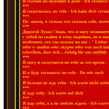
Я скучаю по мужчине в доме - Ich vermisse
***
Я соскучилась по тебе - Ich habe dich vermi
***
По- моему, я только что сказала тебе, почему
***
Дорогой Лукас! Знаю, что я могу позвонить
с тобой по скайпу и тому подобное, но в н
особенное, это так похоже на нас - " Lieber 
oder e- mailen oder skypen oder was auch imm
schreiben, dass sich... richtig für uns anfühlt
***
Я могу и соскучится по тебе за это время - 
***
И я буду тосковать по тебе - Du mir auch
***
Я больше не жду тебя - Ich warte nicht meh
***
Я жду тебя - Ich warte auf dich
***
Я жду тебя, а я не люблю ждать - Ich warte 
***