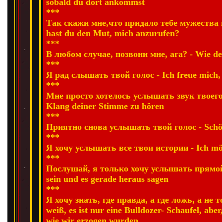
sobald du dort ankommst
***
Так скажи мне,что придало тебе мужества п
hast du den Mut, mich anzurufen?
***
В любом случае, позвони мне, ага? - Wie dem
***
Я рад слышать твой голос - Ich freue mich,
***
Мне просто хотелось услышать звук твоего г
Klang deiner Stimme zu hören
***
Приятно снова услышать твой голос - Schön
***
Я хочу услышать все твои истории - Ich möc
***
Послушай, я только хочу услышать прямой о
sein und es gerade heraus sagen
***
Я хочу знать, где правда, а где ложь, a не
weiß, es ist nur eine Bulldozer- Schaufel, abe
wie wir erzogen wurden