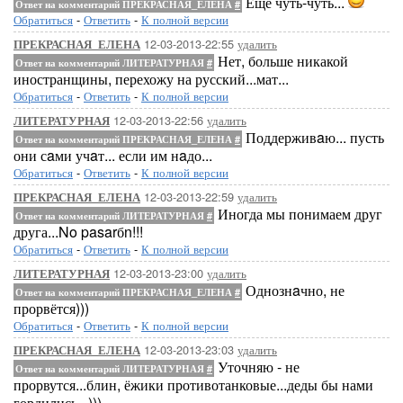
Ещё чуть-чуть...
Ответ на комментарий ПРЕКРАСНАЯ_ЕЛЕНА
#
Обратиться
-
Ответить
-
К полной версии
12-03-2013-22:55
удалить
ПРЕКРАСНАЯ_ЕЛЕНА
Нет, больше никакой
Ответ на комментарий ЛИТЕРАТУРНАЯ
#
иностранщины, перехожу на русский...мат...
Обратиться
-
Ответить
-
К полной версии
12-03-2013-22:56
удалить
ЛИТЕРАТУРНАЯ
Поддерживaю... пусть
Ответ на комментарий ПРЕКРАСНАЯ_ЕЛЕНА
#
они сaми учaт... если им нaдо...
Обратиться
-
Ответить
-
К полной версии
12-03-2013-22:59
удалить
ПРЕКРАСНАЯ_ЕЛЕНА
Иногда мы понимаем друг
Ответ на комментарий ЛИТЕРАТУРНАЯ
#
друга...No pasarбn!!!
Обратиться
-
Ответить
-
К полной версии
12-03-2013-23:00
удалить
ЛИТЕРАТУРНАЯ
Однознaчно, не
Ответ на комментарий ПРЕКРАСНАЯ_ЕЛЕНА
#
прорвётся)))
Обратиться
-
Ответить
-
К полной версии
12-03-2013-23:03
удалить
ПРЕКРАСНАЯ_ЕЛЕНА
Уточняю - не
Ответ на комментарий ЛИТЕРАТУРНАЯ
#
прорвутся...блин, ёжики противотанковые...деды бы нами
гордились...)))