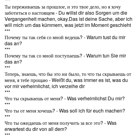
***
Ты переживаешь за прошлое, и это твое дело, но я хочу
заботиться о настоящем - Du willst dir also Sorgen um die
Vergangenheit machen, okay.Das ist deine Sache, aber ich
will mich um das kümmern, was jetzt im Moment geschieht
***
Почему ты так себя со мной ведешь? - Warum tust du mir
das an?
***
Почему ты так со мной поступаешь? - Warum tun Sie mir
das an?
***
Теперь, знаешь, что бы это ни было, то что ты скрываешь от
меня, я тебе прощаю - Weißt du, was immer es ist, was du
vor mir verheimlichst, ich verzeihe dir
***
Что ты скрываешь от меня? - Was verheimlichst Du mir?
***
Что ты от меня хочешь? - Was soll ich für euch machen?
***
Что ты ожидаешь от меня получить за все это? - Was
erwartest du dir von all dem?
***