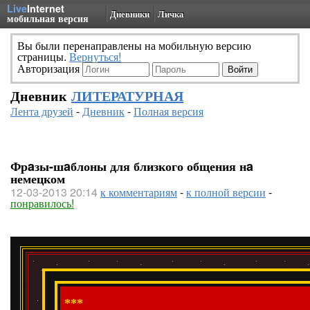
Live
Internet
Дневники
Личка
мобильная версия
Вы были перенаправлены на мобильную версию
страницы.
Вернуться!
Авторизация
Дневник
ЛИТЕРАТУРНАЯ
Лента друзей
-
Дневник
-
Полная версия
Фрaзы-шaблоны для близкого общения нa
немецком
12-03-2013 20:14
к комментариям
-
к полной версии
-
понравилось!
***