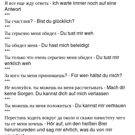
Я все еще жду ответа - Ich warte immer noch auf eine
Antwort
***
Ты счастлив? - Bist du glücklich?
***
Ты серьезно меня обидел - Du tust mir weh
***
Ты обидел меня - Du hast mich beleidigt
***
Ты только что очень серьезно меня обидел - Du tust mir
wirklich weh
***
За кого ты меня принимаешь? - Für wen hältst du mich?
***
Не волнуйся. ты можешь на меня рассчитывать - Mach dir
keine Sorgen. Du kannst dich auf mich verlassen
***
Ты можешь на меня положиться - Du kannst mir vertrauen
***
Перестань ходить вокруг да около и скажи начистоту чего
ты от меня хочешь - Hör auf, um den heißen Brei
herumzureden und sag mir ehrlich, was du von mir