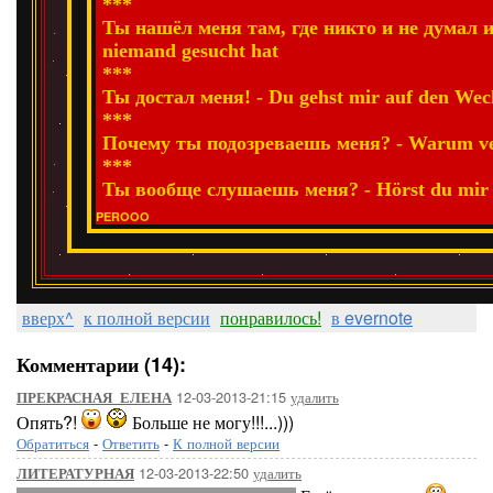
***
Ты нашёл меня там, где никто и не думал ис
niemand gesucht hat
***
Ты достал меня! - Du gehst mir auf den Wec
***
Почему ты подозреваешь меня? - Warum ver
***
Ты вообще слушаешь меня? - Hörst du mir 
PEROOO
вверх^
к полной версии
понравилось!
в evernote
Комментарии (14):
12-03-2013-21:15
удалить
ПРЕКРАСНАЯ_ЕЛЕНА
Опять?!
Больше не могу!!!...)))
Обратиться
-
Ответить
-
К полной версии
12-03-2013-22:50
удалить
ЛИТЕРАТУРНАЯ