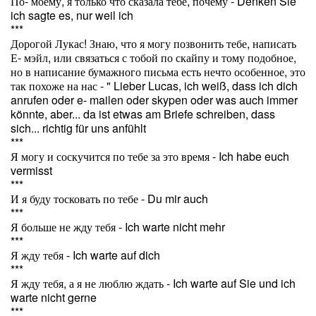
По- моему, я только что сказала тебе, почему - Denken Sie
ich sagte es, nur weil ich
***
Дорогой Лукас! Знаю, что я могу позвонить тебе, написать
Е- мэйл, или связаться с тобой по скайпу и тому подобное,
но в написание бумажного письма есть нечто особенное, это
так похоже на нас - " Lieber Lucas, ich weiß, dass ich dich
anrufen oder e- mailen oder skypen oder was auch immer
könnte, aber... da ist etwas am Briefe schreiben, dass
sich... richtig für uns anfühlt
***
Я могу и соскучится по тебе за это время - Ich habe euch
vermisst
***
И я буду тосковать по тебе - Du mir auch
***
Я больше не жду тебя - Ich warte nicht mehr
***
Я жду тебя - Ich warte auf dich
***
Я жду тебя, а я не люблю ждать - Ich warte auf Sie und ich
warte nicht gerne
***