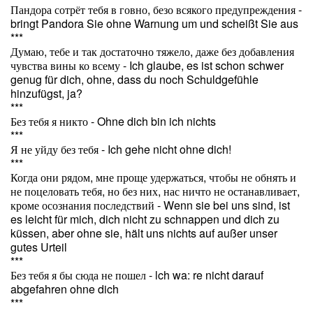
Пандора сотрёт тебя в говно, безо всякого предупреждения -
bringt Pandora Sie ohne Warnung um und scheißt Sie aus
***
Думаю, тебе и так достаточно тяжело, даже без добавления
чувства вины ко всему - Ich glaube, es ist schon schwer
genug für dich, ohne, dass du noch Schuldgefühle
hinzufügst, ja?
***
Без тебя я никто - Ohne dich bin ich nichts
***
Я не уйду без тебя - Ich gehe nicht ohne dich!
***
Когда они рядом, мне проще удержаться, чтобы не обнять и
не поцеловать тебя, но без них, нас ничто не останавливает,
кроме осознания последствий - Wenn sie bei uns sind, ist
es leicht für mich, dich nicht zu schnappen und dich zu
küssen, aber ohne sie, hält uns nichts auf außer unser
gutes Urteil
***
Без тебя я бы сюда не пошел - lch wa: re nicht darauf
abgefahren ohne dich
***