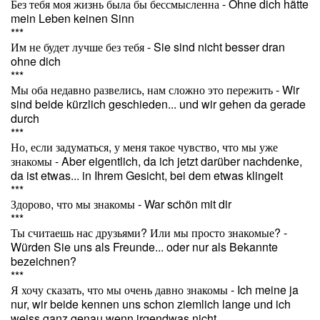
Без тебя моя жизнь была бы бессмысленна - Ohne dich hätte
mein Leben keinen Sinn
***
Им не будет лучше без тебя - Sie sind nicht besser dran
ohne dich
***
Мы оба недавно развелись, нам сложно это пережить - Wir
sind beide kürzlich geschieden... und wir gehen da gerade
durch
***
Но, если задуматься, у меня такое чувство, что мы уже
знакомы - Aber eigentlich, da ich jetzt darüber nachdenke,
da ist etwas... in Ihrem Gesicht, bei dem etwas klingelt
***
Здорово, что мы знакомы - War schön mit dir
***
Ты считаешь нас друзьями? Или мы просто знакомые? -
Würden Sie uns als Freunde... oder nur als Bekannte
bezeichnen?
***
Я хочу сказать, что мы очень давно знакомы - Ich meine ja
nur, wir beide kennen uns schon ziemlich lange und ich
weiss ganz genau wenn irgendwas nicht