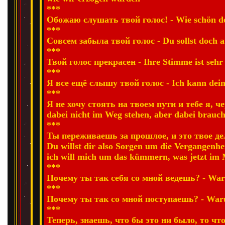
***
Обожаю слушать твой голос! - Wie schön de
***
Совсем забыла твой голос - Du sollst doch 
***
Твой голос прекрасен - Ihre Stimme ist seh
***
Я все ещё слышу твой голос - Ich kann dei
***
Я не хочу стоять на твоем пути и тебе я, че
dabei nicht im Weg stehen, aber dabei brauch
***
Ты переживаешь за прошлое, и это твое дел
Du willst dir also Sorgen um die Vergangenhe
ich will mich um das kümmern, was jetzt im
***
Почему ты так себя со мной ведешь? - Waru
***
Почему ты так со мной поступаешь? - Waru
***
Теперь, знаешь, что бы это ни было, то ч