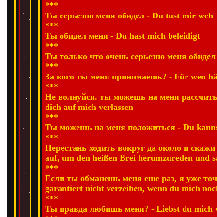
***
Ты серьезно меня обидел - Du tust mir weh
***
Ты обидел меня - Du hast mich beleidigt
***
Ты только что очень серьезно меня обидел -
***
За кого ты меня принимаешь? - Für wen häl
***
Не волнуйся. ты можешь на меня рассчитыв
dich auf mich verlassen
***
Ты можешь на меня положиться - Du kannst
***
Перестань ходить вокруг да около и скажи
auf, um den heißen Brei herumzureden und sa
***
Если ты обманешь меня еще раз, я уже точн
garantiert nicht verzeihen, wenn du mich no
***
Ты правда любишь меня? - Liebst du mich w