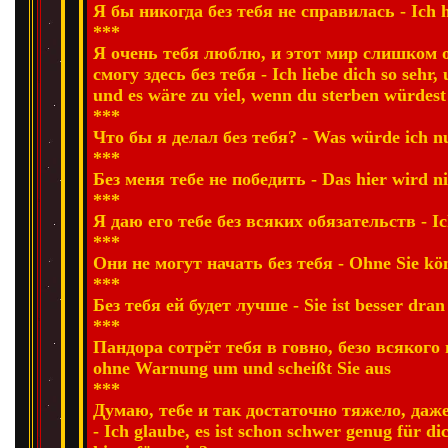
Я бы никогда без тебя не справилась - Ich hä
***
Я очень тебя люблю, и этот мир слишком
смогу здесь без тебя - Ich liebe dich so sehr,
und es wäre zu viel, wenn du sterben würdest
***
Что бы я делал без тебя? - Was würde ich n
***
Без меня тебе не победить - Das hier wird n
***
Я даю его тебе без всяких обязательств - Ic
***
Они не могут начать без тебя - Ohne Sie kön
***
Без тебя ей будет лучше - Sie ist besser dran
***
Пандора сотрёт тебя в говно, безо всякого 
ohne Warnung um und scheißt Sie aus
***
Думаю, тебе и так достаточно тяжело, даж
- Ich glaube, es ist schon schwer genug für d