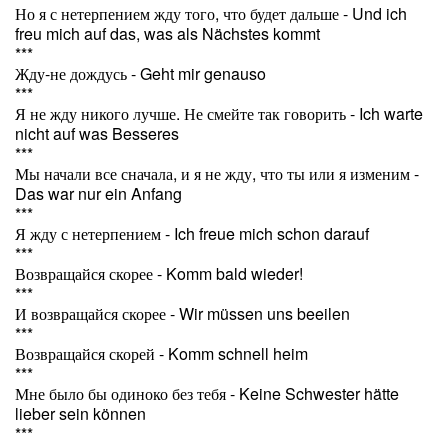
Но я с нетерпением жду того, что будет дальше - Und ich
freu mich auf das, was als Nächstes kommt
***
Жду-не дождусь - Geht mir genauso
***
Я не жду никого лучше. Не смейте так говорить - Ich warte
nicht auf was Besseres
***
Мы начали все сначала, и я не жду, что ты или я изменим -
Das war nur ein Anfang
***
Я жду с нетерпением - Ich freue mich schon darauf
***
Возвращайся скорее - Komm bald wieder!
***
И возвращайся скорее - Wir müssen uns beeilen
***
Возвращайся скорей - Komm schnell heim
***
Мне было бы одиноко без тебя - Keine Schwester hätte
lieber sein können
***