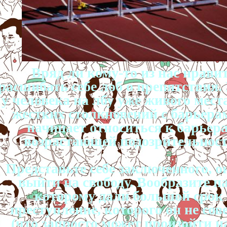
Вряд ли кому-то из нас нрави
расшибать себе лоб о препятствия.
у человека на лбу уже живого места
жестких столкновений с барьера
начинает относиться к барьера
возрастающей подозрительнос
Представьте себе заключенного, о
выйти на свободу. Вообразите п
которому дали большой срок 
преступление, которого он не со
(что запросто может произойти н