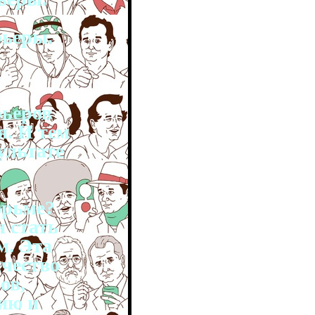
рьеры.
рьеров
я. И тем
ультате
юрьме?
 стать
м. Эта
ичество
ов,
ию и