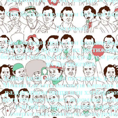
Чем больше цели, тем больше ба
Логично?
Чем больше цели, тем больше ба
будет у вас в процессе их достижени
больше свободы вы получите в рез
их достижения.
Какие цели можно поставить в т
Можно сделать высокую карьеру и
раздатчиком пищи или хлеборезо
цель подразумевает огромное кол
усилий по преодолению барьер
смертельно-опасную конкуренц