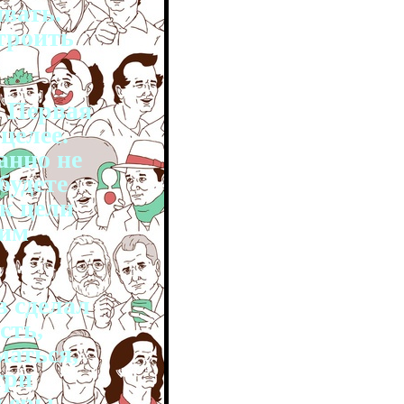
ивать.
троить
. Первая
целее.
анно не
будете
 к цели
щим
в сделал
сть,
маться,
три
ьеры.