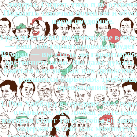
лидеры. Сидеть тихо и не отсвеч
Подшить тапочки потеплее и обус
нары поудобнее.
В результате вы получите две вещи
— ваш лоб гарантированно будет 
Вторая — вы столь же гарантиров
достигнете цели. Вы даже думать 
бояться о цели. Так как движение
равняется барьерам, требую
преодоления.
Л. Рон Хаббард в середине 50-х годо
открытие, что любая деятельно
которая стоит того, чтобы ей зани
содержит в себе как минимум 
компонента: цели, свободы и бар