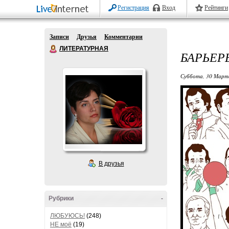
Регистрация
Вход
Рейтинги
Записи
Друзья
Комментарии
ЛИТЕРАТУРНАЯ
БАРЬЕР
Суббота, 30 Марта
В друзья
Рубрики
-
ЛЮБУЮСЬ!
(248)
НЕ моё
(19)