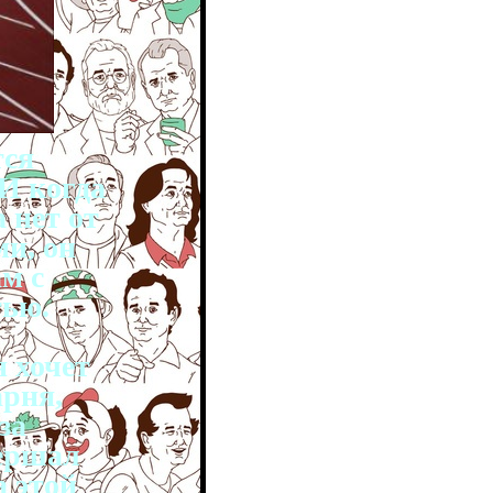
тся
 И когда
 нет от
ми, он
м с
тью.
н хочет
арня,
за
вершал
а этой