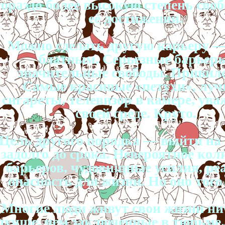
гораздо более высокую степень сво
её достижении.
Можно сделать другую карьеру —
блатным. Серьезные барьер
значительные свободы. Привиле
Самые красивые «петухи», лу
сигареты, телевизор в камере, ува
своей среде. Круто.
Цель другого порядка — выйти на 
задолго до срока. Невероятное кол
барьеров, чудовищные усилия, ре
опасность для жизни. Но оно того 
Многие люди живут свои жизни ни
лучше, чем заключенные в тюрьме.