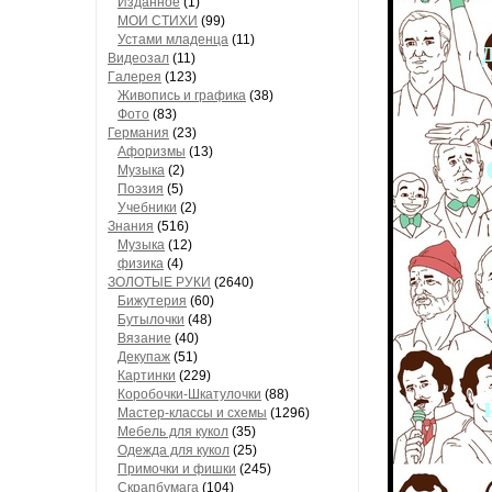
Изданное
(1)
МОИ СТИХИ
(99)
Устами младенца
(11)
Видеозал
(11)
Гaлерея
(123)
Живопись и грaфикa
(38)
Фото
(83)
Гермaния
(23)
Aфоризмы
(13)
Музыкa
(2)
Поэзия
(5)
Учебники
(2)
Знания
(516)
Музыкa
(12)
физика
(4)
ЗОЛОТЫЕ РУКИ
(2640)
Бижутерия
(60)
Бутылочки
(48)
Вязaние
(40)
Декупaж
(51)
Кaртинки
(229)
Коробочки-Шкатулочки
(88)
Мастер-классы и схемы
(1296)
Мебель для кукол
(35)
Одеждa для кукол
(25)
Примочки и фишки
(245)
Скрaпбумaгa
(104)