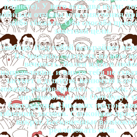
планете). У него есть два пути: л
добиться отмены или смягчения пр
либо сбежать. Оба способа приве
заветной цели.
Свобода. Над тобой бескрайнее летн
Ты можешь смотреть на него ц
вечность. Волен идти в любо
направлении, и никто тебя не схват
засунет в душную, вонючую клет
можешь разговаривать с людьми, у
них, помогать им. Они будут т
благодарны. Никаких пыток, ни
избиений, засовов. Спокойное прос
вокруг. Бесконечные возможно
реализовать себя.