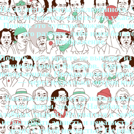
Но то лишь мечты заключённого. 
сидит без шансов выйти, что ужасн
Понять это чувство можно либо п
его разочек, либо имея богат
воображение.
Почему люди просто не выходят из
Слишком много барьеров. Один за 
неподъемные. Преодолеваешь преп
— через несколько метров нов
Как заключенному не наталкиват
стены, двери, замки? На собак и 
злобных тварей? Не рваться к своб
не вызывать зависть и ненависть т
делит с тобой несчастье? Не рват