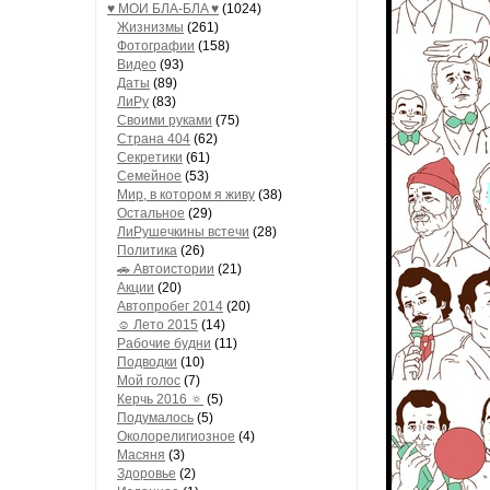
♥ МОИ БЛA-БЛA ♥
(1024)
Жизнизмы
(261)
Фотографии
(158)
Видео
(93)
Даты
(89)
ЛиРу
(83)
Своими руками
(75)
Страна 404
(62)
Секретики
(61)
Семейное
(53)
Мир, в котором я живу
(38)
Остальное
(29)
ЛиРушечкины встечи
(28)
Политика
(26)
🚗 Автоистории
(21)
Акции
(20)
Автопробег 2014
(20)
☺ Лето 2015
(14)
Рабочие будни
(11)
Подводки
(10)
Мой голос
(7)
Керчь 2016 🔅
(5)
Подумалось
(5)
Околорелигиозное
(4)
Масяня
(3)
Здоровье
(2)