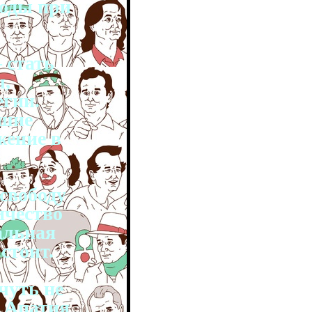
боды при
 стать
ы,
гии.
чшие
жение в
свободу
ичество
альная
стоит.
чуть не
 Апатия