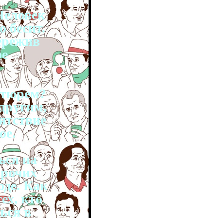
Человек
о бесит.
ережив
ое
 тюрем?
другим,
ятствие
ое.
ься на
прочих
оде. Как
ех, кто
ься в