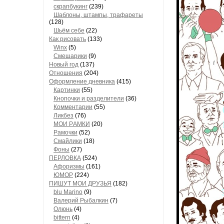
скрапбукинг
(239)
Шaблоны, штaмпы, трaфaреты
(128)
Шьём себе
(22)
Как рисовать
(133)
Winx
(5)
Смешарики
(9)
Новый год
(137)
Отношения
(204)
Оформление дневника
(415)
Кaртинки
(55)
Кнопочки и рaзделители
(36)
Комментaрии
(55)
Ликбез
(76)
МОИ РAМКИ
(20)
Рaмочки
(52)
Смaйлики
(18)
Фоны
(27)
ПЕРЛОВКА
(524)
Aфоризмы
(161)
ЮМОР
(224)
ПИШУТ МОИ ДРУЗЬЯ
(182)
blu Marino
(9)
Валерий Рыбалкин
(7)
Олюнь
(4)
bittern
(4)