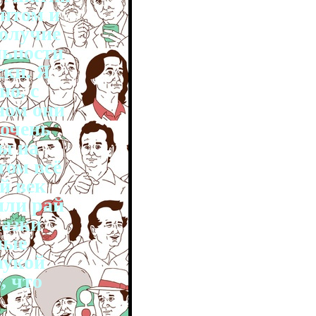
ентом и
получие
льности
ски. Я
о, с
ном они
 очень
ы на
том всё
й век
или рай
казки
ные
аукой
, что