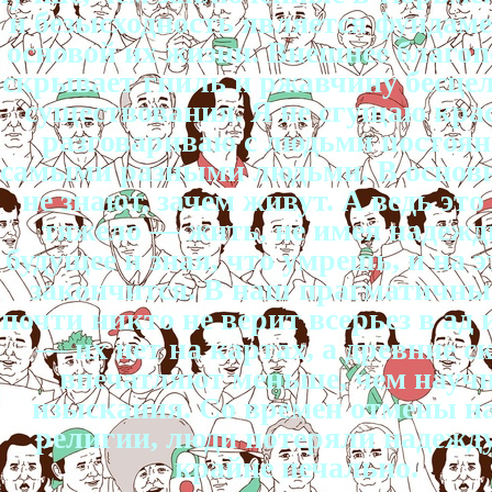
и безысходность является фундам
основой их жизни. Внешнее благо
скрывает гниль и ржавчину бесце
существования. Я не сгущаю кра
разговариваю с людьми постоянн
самыми разными людьми. В основ
не знают, зачем живут. А ведь это
тяжело — жить, не имея надежд
будущее и зная, что умрешь, и на э
закончится. В наш прагматичны
почти никто не верит всерьез в ад 
— их нет на картах, а древние с
впечатляют меньше, чем науч
изыскания. Со времен отмены н
религии, люди потеряли надежду
крайне печально.