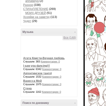
annataliya
(2)
Разное
(338)
СТИХоПЛЕТЕНИЕ
(269)
МОИХ ДРУЗЕЙ
(51)
Хозяйке на заметку
(113)
Чудят
(29)
Музыка
-
Все (148)
Агата Кристи-Вечная любовь
Слушали: 383
Комментарии: 0
I saw you dancing!!!
Слушали: 6342
Комментарии: 0
Аргентинское танго)
Слушали: 1532
Комментарии: 0
Ванесса Мей
Слушали: 1975
Комментарии: 0
Стена
Слушали: 1162
Комментарии: 0
Поиск по дневнику
-