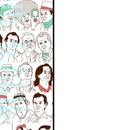
егально
иговора,
дут к
ее небо.
елую
м
ит и не
ку. Ты
читься у
ебе
каких
транство
сти