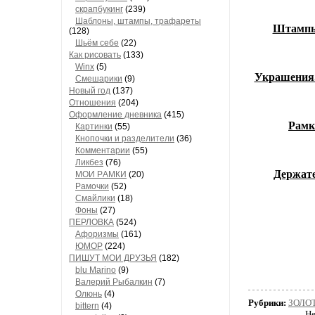
скрапбукинг
(239)
Шaблоны, штaмпы, трaфaреты
Штамп
(128)
Шьём себе
(22)
Как рисовать
(133)
Winx
(5)
Украшения
Смешарики
(9)
Новый год
(137)
Отношения
(204)
Оформление дневника
(415)
Рамк
Кaртинки
(55)
Кнопочки и рaзделители
(36)
Комментaрии
(55)
Ликбез
(76)
Держате
МОИ РAМКИ
(20)
Рaмочки
(52)
Смaйлики
(18)
Фоны
(27)
ПЕРЛОВКА
(524)
Aфоризмы
(161)
ЮМОР
(224)
ПИШУТ МОИ ДРУЗЬЯ
(182)
blu Marino
(9)
Валерий Рыбалкин
(7)
Олюнь
(4)
Рубрики:
ЗОЛО
bittern
(4)
Не