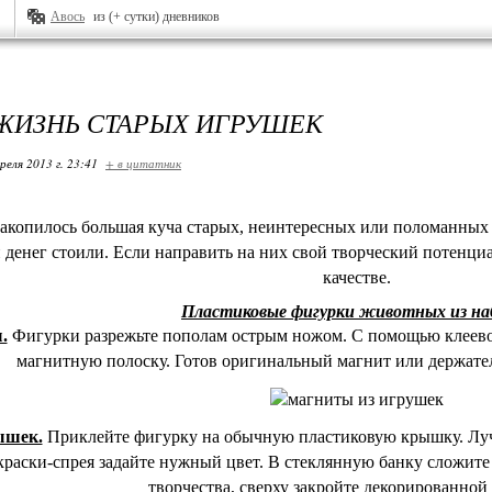
Авось
из (+ сутки) дневников
ЖИЗНЬ СТАРЫХ ИГРУШЕК
реля 2013 г. 23:41
+ в цитатник
накопилось большая куча старых, неинтересных или поломанных
и денег стоили. Если направить на них свой творческий потенци
качестве.
Пластиковые фигурки животных из на
.
Фигурки разрежьте пополам острым ножом. С помощью клеевог
магнитную полоску. Готов оригинальный магнит или держател
ышек.
Приклейте фигурку на обычную пластиковую крышку. Луч
раски-спрея задайте нужный цвет. В стеклянную банку сложите
творчества, сверху закройте декорированной