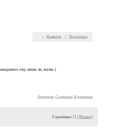
Нравится
Поделиться
ыкидывать ему, вишь ли, жалко.)
Ответить
С цитатой
В цитатник
»
Страницы:
[1] [
Новые
]