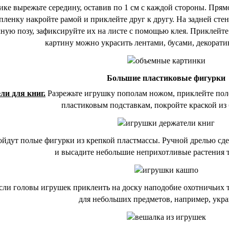
ке вырежьте середину, оставив по 1 см с каждой стороны. Пря
ленку накройте рамой и приклейте друг к другу. На задней сте
ную позу, зафиксируйте их на листе с помощью клея. Приклейт
картину можно украсить лентами, бусами, декорат
Большие пластиковые фигурки
ли для книг.
Разрежьте игрушку пополам ножом, приклейте пол
пластиковым подставкам, покройте краской из
йдут полые фигурки из крепкой пластмассы. Ручной дрелью сде
и высадите небольшие неприхотливые растения т
ли головы игрушек приклеить на доску наподобие охотничьих т
для небольших предметов, например, укр