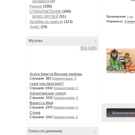
annataliya
(2)
Разное
(338)
СТИХоПЛЕТЕНИЕ
(269)
МОИХ ДРУЗЕЙ
(51)
Процитировано
3 раз
Хозяйке на заметку
(113)
Понравилось:
4 польз
Чудят
(29)
Музыка
-
Все (148)
Агата Кристи-Вечная любовь
Слушали: 383
Комментарии: 0
I saw you dancing!!!
Слушали: 6342
Комментарии: 0
Аргентинское танго)
Слушали: 1532
Комментарии: 0
Ванесса Мей
Слушали: 1975
Комментарии: 0
Стена
Комментироват
Слушали: 1162
Комментарии: 0
Поиск по дневнику
-