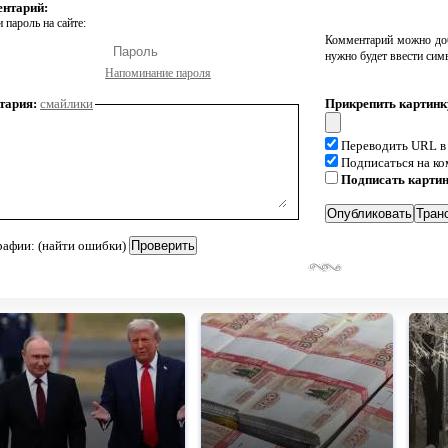
ентарий:
 пароль на сайте:
Комментарий можно доб
нужно будет ввести сим
Напоминание пароля
тария:
смайлики
Прикрепить картинк
Переводить URL в
Подписаться на к
Подписать карти
рафии: (найти ошибки)