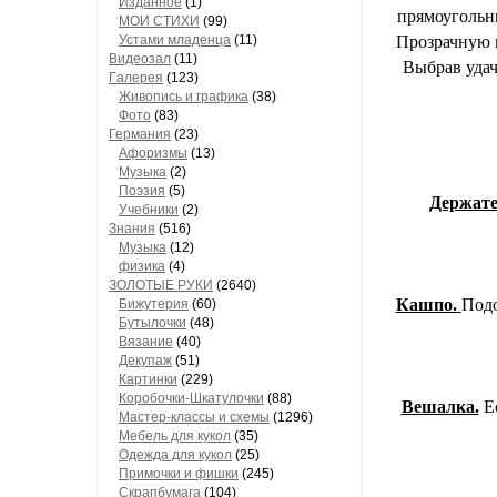
Изданное
(1)
прямоугольни
МОИ СТИХИ
(99)
Устами младенца
(11)
Прозрачную п
Видеозал
(11)
Выбрав удач
Гaлерея
(123)
Живопись и грaфикa
(38)
Фото
(83)
Гермaния
(23)
Aфоризмы
(13)
Музыкa
(2)
Поэзия
(5)
Держате
Учебники
(2)
Знания
(516)
Музыкa
(12)
физика
(4)
ЗОЛОТЫЕ РУКИ
(2640)
Кашпо.
Подо
Бижутерия
(60)
Бутылочки
(48)
Вязaние
(40)
Декупaж
(51)
Кaртинки
(229)
Коробочки-Шкатулочки
(88)
Вешалка.
Ес
Мастер-классы и схемы
(1296)
Мебель для кукол
(35)
Одеждa для кукол
(25)
Примочки и фишки
(245)
Скрaпбумaгa
(104)