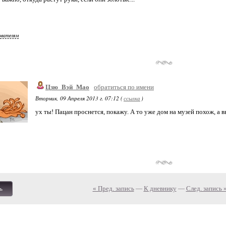
ователям
Цзю_Вэй_Мао
обратиться по имени
Вторник, 09 Апреля 2013 г. 07:12 (
ссылка
)
ух ты! Пацан проснется, покажу. А то уже дом на музей похож, а в
« Пред. запись
—
К дневнику
—
След. запись 
ь