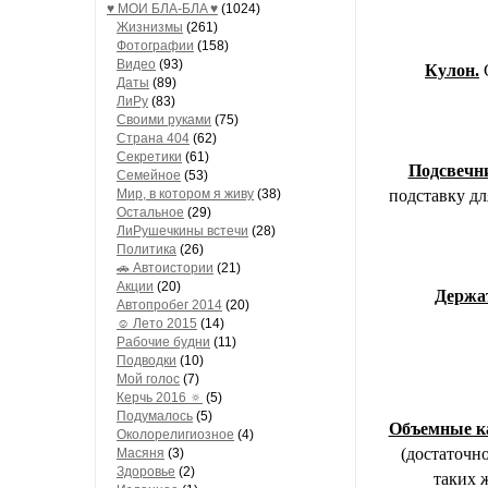
♥ МОИ БЛA-БЛA ♥
(1024)
Жизнизмы
(261)
Фотографии
(158)
Видео
(93)
Кулон.
С
Даты
(89)
ЛиРу
(83)
Своими руками
(75)
Страна 404
(62)
Секретики
(61)
Подсвечн
Семейное
(53)
Мир, в котором я живу
(38)
подставку дл
Остальное
(29)
ЛиРушечкины встечи
(28)
Политика
(26)
🚗 Автоистории
(21)
Акции
(20)
Держат
Автопробег 2014
(20)
☺ Лето 2015
(14)
Рабочие будни
(11)
Подводки
(10)
Мой голос
(7)
Керчь 2016 🔅
(5)
Подумалось
(5)
Объемные к
Околорелигиозное
(4)
(достаточн
Масяня
(3)
Здоровье
(2)
таких 