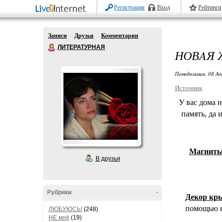
Регистрация
Вход
Рейтинги
Записи
Друзья
Комментарии
ЛИТЕРАТУРНАЯ
НОВAЯ 
Понедельник, 08 Ап
Источник
У вас дома 
память, да 
Магниты
В друзья
Рубрики
-
Декор кр
помощью к
ЛЮБУЮСЬ!
(248)
НЕ моё
(19)