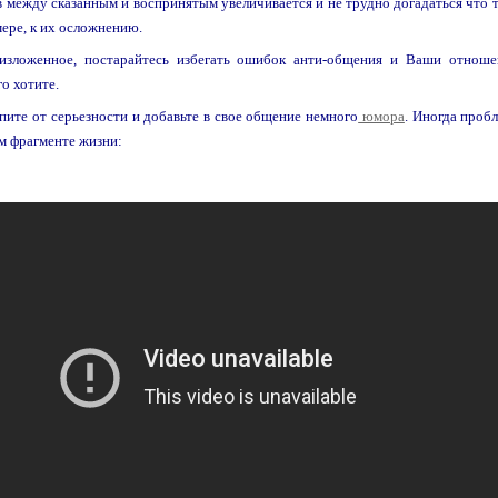
 между сказанным и воспринятым увеличивается и не трудно догадаться что т
мере, к их осложнению.
зложенное, постарайтесь избегать ошибок анти-общения и Ваши отношен
о хотите.
пите от серьезности и добавьте в свое общение немного
юмора
. Иногда проб
м фрагменте жизни: