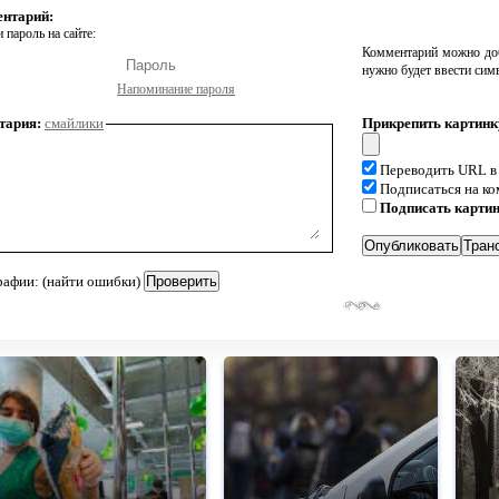
ентарий:
 пароль на сайте:
Комментарий можно доб
нужно будет ввести сим
Напоминание пароля
тария:
смайлики
Прикрепить картинк
Переводить URL в
Подписаться на к
Подписать карти
рафии: (найти ошибки)