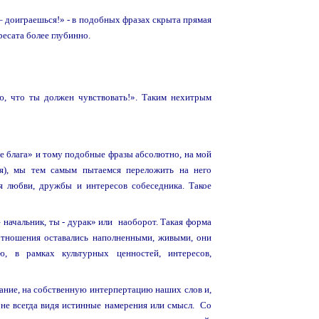
– доиграешься!» - в подобных фразах скрыта прямая
ресата более глубинно.
ю, что ты должен чувствовать!». Таким нехитрым
 же блага» и тому подобные фразы абсолютно, на мой
ция), мы тем самым пытаемся переложить на него
я любви, дружбы и интересов собеседника. Такое
ачальник, ты - дурак» или наоборот. Такая форма
 отношения оставались наполненными, живыми, они
, в рамках культурных ценностей, интересов,
мание, на собственную интерпертацию наших слов и,
 не всегда видя истинные намерения или смысл. Со