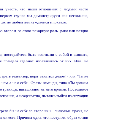
сли учесть, что наши отношения с людьми часто
первом случае мы демонстрируем сое несогласие,
, хотим любви или нуждаемся в похвале.
 во втором за свою покорную роль рано или поздно
, постарайтесь быть честными с собой и выявить,
е пол-дела сделано: избавляйтесь от них. Или не
отреть телевизор, пора заняться делом!» или "Ты не
 о нем, а не о себе. Фразы-команды, типа «Ты должна
о границы, навешивают на него ярлыки. Постоянное
скренне, а неадекватно, пытаясь выйти из ситуации
рела бы на себя со стороны!» - знакомые фразы, не
к он есть. Причина одна: его поступки, образ жизни