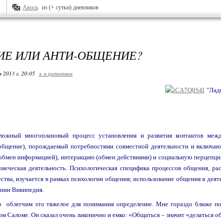
Авось
из (+ сутки) дневников
Е ИЛИ АНТИ-ОБЩЕНИЕ?
я 2013 г. 20:05
+ в цитатник
"Лад
ожный многоплановый процесс установления и развития контактов меж
общение), порождаемый потребностями совместной деятельности и включаю
бмен информацией), интеракцию (обмен действиями) и социальную перцепци
овеческая деятельность. Психологическая специфика процессов общения, р
ства, изучается в рамках психологии общения; использование общения в деяте
ении Википедия.
о облегчим это тяжелое для понимания определение. Мне гораздо ближе по
м Саломе. Он сказал очень лаконично и емко: «Общаться – значит «делаться 