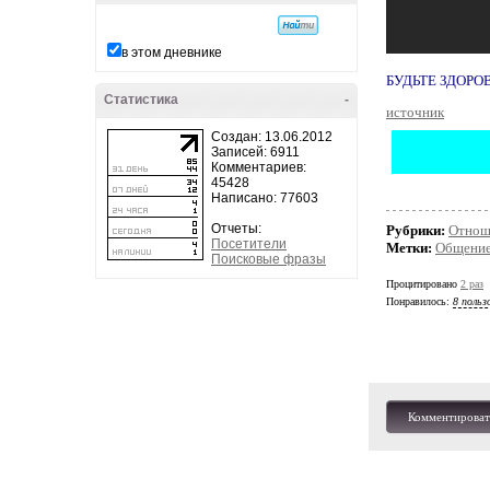
в этом дневнике
БУДЬТЕ ЗДОРО
Статистика
-
источник
Создан: 13.06.2012
Записей: 6911
Комментариев:
45428
Написано: 77603
Отчеты:
Рубрики:
Отнош
Посетители
Метки:
Общени
Поисковые фразы
Процитировано
2 раз
Понравилось:
8 польз
Комментироват