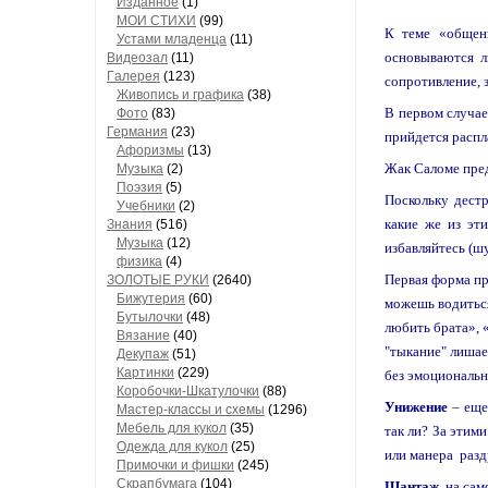
Изданное
(1)
МОИ СТИХИ
(99)
К теме «общени
Устами младенца
(11)
основываются л
Видеозал
(11)
Гaлерея
(123)
сопротивление, 
Живопись и грaфикa
(38)
В первом случае
Фото
(83)
Гермaния
(23)
прийдется распл
Aфоризмы
(13)
Жак Саломе пред
Музыкa
(2)
Поэзия
(5)
Поскольку дест
Учебники
(2)
какие же из эт
Знания
(516)
Музыкa
(12)
избавляйтесь (ш
физика
(4)
Первая форма пр
ЗОЛОТЫЕ РУКИ
(2640)
Бижутерия
(60)
можешь водиться 
Бутылочки
(48)
любить брата», 
Вязaние
(40)
"тыкание" лишае
Декупaж
(51)
Кaртинки
(229)
без эмоциональн
Коробочки-Шкатулочки
(88)
Унижение
– еще 
Мастер-классы и схемы
(1296)
Мебель для кукол
(35)
так ли? За этим
Одеждa для кукол
(25)
или манера разд
Примочки и фишки
(245)
Скрaпбумaгa
(104)
Шантаж
, на са