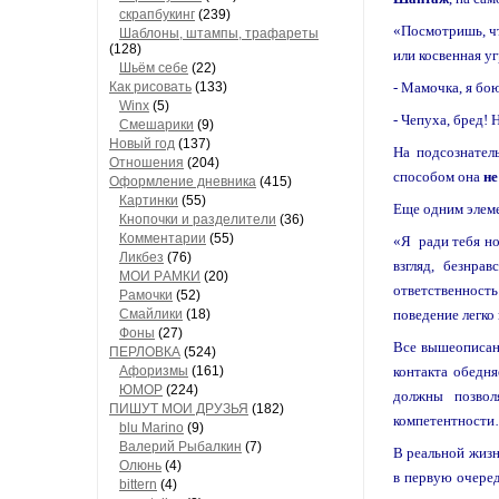
скрапбукинг
(239)
«Посмотришь, чт
Шaблоны, штaмпы, трaфaреты
(128)
или косвенная уг
Шьём себе
(22)
Как рисовать
(133)
- Мамочка, я бо
Winx
(5)
- Чепуха, бред! 
Смешарики
(9)
Новый год
(137)
На подсознател
Отношения
(204)
способом она
не
Оформление дневника
(415)
Кaртинки
(55)
Еще одним элем
Кнопочки и рaзделители
(36)
Комментaрии
(55)
«Я ради тебя но
Ликбез
(76)
взгляд, безнра
МОИ РAМКИ
(20)
ответственност
Рaмочки
(52)
Смaйлики
(18)
поведение легко
Фоны
(27)
Все вышеописан
ПЕРЛОВКА
(524)
Aфоризмы
(161)
контакта обедн
ЮМОР
(224)
должны позвол
ПИШУТ МОИ ДРУЗЬЯ
(182)
компетентност
blu Marino
(9)
Валерий Рыбалкин
(7)
В реальной жизн
Олюнь
(4)
в первую очеред
bittern
(4)