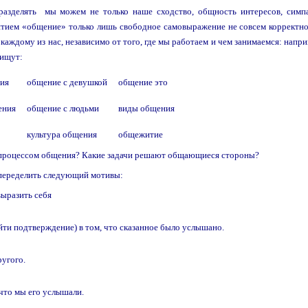
разделять мы можем не только наше сходство, общность интересов, симпа
ятием «общение» только лишь свободное самовыражение не совсем корректн
каждому из нас, независимо от того, где мы работаем и чем занимаемся: напри
 ищут:
ния
общение с девушкой
общение это
ения
общение с людьми
виды общения
культура общения
общежитие
а процессом общения? Какие задачи решают общающиеся стороны?
переделить следующий мотивы:
ыразить себя
йти подтверждение) в том, что сказанное было услышано.
угого.
что мы его услышали.