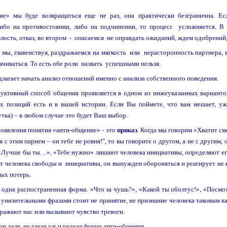
е» мы буде возвращаться еще не раз, она практически безгранична. Е
ибо на противостоянии, либо на подчинении, то процесс усложняется. В 
злость, отказ, во втором - опасаемся не оправдать ожиданий, ждем одобрений
 мы, главенствуя, раздражаемся на мягкость или нерасторопность партнера,
ачиваться. То есть обе роли назвать успешными нельзя.
лагает начать анализ отношений именно с анализа собственного поведения.
руктивный способ общения проявляется в одном из нижеуказанных вариантов
их позиций есть и в вашей истории. Если Вы поймете, что вам мешает, уж
утка) – в любом случае это будет Ваш выбор.
оявления понятия «анти-общение» - это
приказ
. Когда мы говорим «Хватит см
с этим парнем – он тебе не ровня!", то вы говорите о другом, а не с другим,
«Лучше бы ты…», «Тебе нужно» лишают человека инициативы, определяют ег
т человека свободы и инициативы, он вынужден обороняться и реагирует не и
ых потерь.
одна распостраненная форма. «Что за чушь?», «Какой ты оболтус!», «Посмот
и унизительными фразами стоит не принятие, не признание человека таковым ка
ражают нас или вызывают чувство тревоги.
мом деле, не такая уж и редкая форма анти-общения.