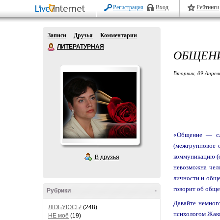
Регистрация
Вход
Рейтинги
Записи
Друзья
Комментарии
ЛИТЕРАТУРНАЯ
ОБЩЕНИ
Вторник, 09 Апрел
«Общение — сл
(межгрупповое 
коммуникацию (о
В друзья
невозможна чел
личности и обще
говорит об общ
Рубрики
-
Давайте немног
ЛЮБУЮСЬ!
(248)
психологом Жако
НЕ моё
(19)