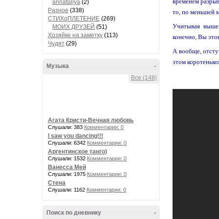
временем разрыв
annataliya
(2)
Разное
(338)
то, по меньшей 
СТИХоПЛЕТЕНИЕ
(269)
Учитывая вышеи
МОИХ ДРУЗЕЙ
(51)
Хозяйке на заметку
(113)
конечно, Вы этог
Чудят
(29)
А вообще, отсту
этом коротенько
Музыка
-
Все (148)
Агата Кристи-Вечная любовь
Слушали: 383
Комментарии: 0
I saw you dancing!!!
Слушали: 6342
Комментарии: 0
Аргентинское танго)
Слушали: 1532
Комментарии: 0
Ванесса Мей
Слушали: 1975
Комментарии: 0
Стена
Слушали: 1162
Комментарии: 0
Поиск по дневнику
-