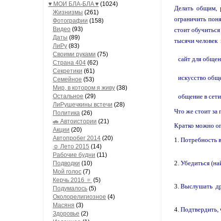
♥ МОИ БЛA-БЛA ♥
(1024)
Делать общим, 
Жизнизмы
(261)
ограничить пон
Фотографии
(158)
Видео
(93)
стоит обучиться 
Даты
(89)
тысячи человек
ЛиРу
(83)
Своими руками
(75)
сайт для обще
Страна 404
(62)
Секретики
(61)
искусство общ
Семейное
(53)
Мир, в котором я живу
(38)
Остальное
(29)
общение в сети
ЛиРушечкины встечи
(28)
Что же стоит з
Политика
(26)
🚗 Автоистории
(21)
Кратко можно о
Акции
(20)
Автопробег 2014
(20)
Потребность в
☺ Лето 2015
(14)
Рабочие будни
(11)
Убедиться (на
Подводки
(10)
Мой голос
(7)
Керчь 2016 🔅
(5)
Выслушать др
Подумалось
(5)
Околорелигиозное
(4)
Масяня
(3)
Подтвердить, 
Здоровье
(2)