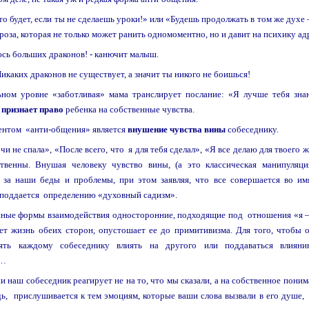
о будет, если ты не сделаешь уроки!» или «Будешь продолжать в том же духе 
роза, которая не только может ранить одномоментно, но и давит на психику ад
юсь больших драконов! - канючит малыш.
Никаких драконов не существует, а значит ты никого не боишься!
ьном уровне «заботливая» мама транслирует послание: «Я лучше тебя зна
 признает право
ребенка на собственные чувства.
ентом «анти-общения» является
внушение чувства вины
собеседнику.
чи не спала», «После всего, что я для тебя сделал», «Я все делаю для твоего
вственны. Внушая человеку чувство вины, (а это классическая манипуля
ь за наши беды и проблемы, при этом заявляя, что все совершается во им
 поддается определению «духовный садизм».
ные формы взаимодействия односторонние, подходящие под отношения «я – н
яет жизнь обеих сторон, опустошает ее до примитивизма. Для того, чтобы
ять каждому собеседнику влиять на другого или поддаваться влиянию
и…
и наш собеседник реагирует не на то, что мы сказали, а на собственное пони
ь, прислушивается к тем эмоциям, которые ваши слова вызвали в его душе,