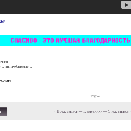
ВЫ!
ения
е
анти-общение
ователям
« Пред. запись
—
К дневнику
—
След. запись 
ь