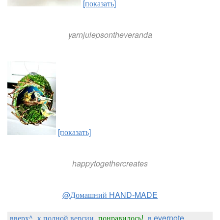
[показать]
yarnjulepsontheveranda
[показать]
happytogethercreates
@Домашний HAND-MADE
вверх^
к полной версии
понравилось!
в evernote