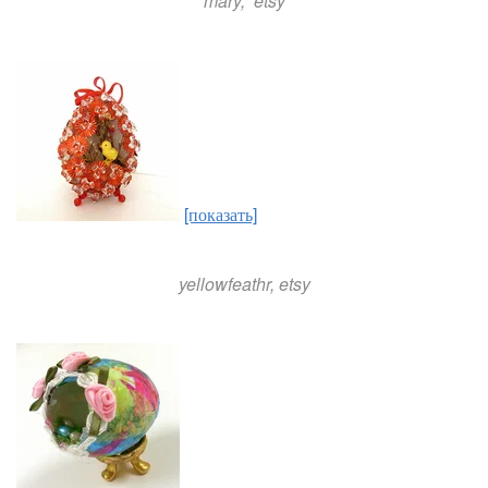
mary, etsy
[показать]
yellowfeathr, etsy