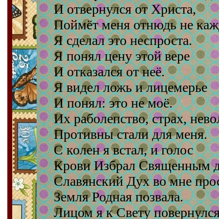
И отвернулся от Христа,
Поймёт меня отнюдь не каж
Я сделал это неспроста.
Я понял цену этой вере
И отказался от неё.
Я видел ложь и лицемерье
И понял: это не моё.
Их раболепство, страх, нево
Противны стали для меня.
С колен я встал, и голос
Крови Избрал Священным д
Славянский Дух во мне про
Земля Родная позвала.
Лицом я к Свету повернулс