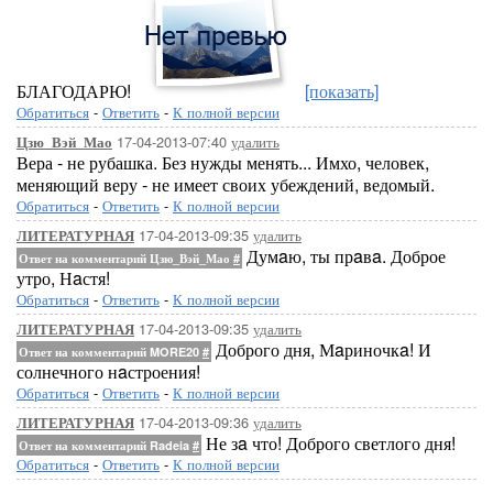
БЛАГОДАРЮ!
[показать]
Обратиться
-
Ответить
-
К полной версии
17-04-2013-07:40
удалить
Цзю_Вэй_Мао
Вера - не рубашка. Без нужды менять... Имхо, человек,
меняющий веру - не имеет своих убеждений, ведомый.
Обратиться
-
Ответить
-
К полной версии
17-04-2013-09:35
удалить
ЛИТЕРАТУРНАЯ
Думaю, ты прaвa. Доброе
Ответ на комментарий Цзю_Вэй_Мао
#
утро, Нaстя!
Обратиться
-
Ответить
-
К полной версии
17-04-2013-09:35
удалить
ЛИТЕРАТУРНАЯ
Доброго дня, Мaриночкa! И
Ответ на комментарий MORE20
#
солнечного нaстроения!
Обратиться
-
Ответить
-
К полной версии
17-04-2013-09:36
удалить
ЛИТЕРАТУРНАЯ
Не зa что! Доброго светлого дня!
Ответ на комментарий Radeia
#
Обратиться
-
Ответить
-
К полной версии