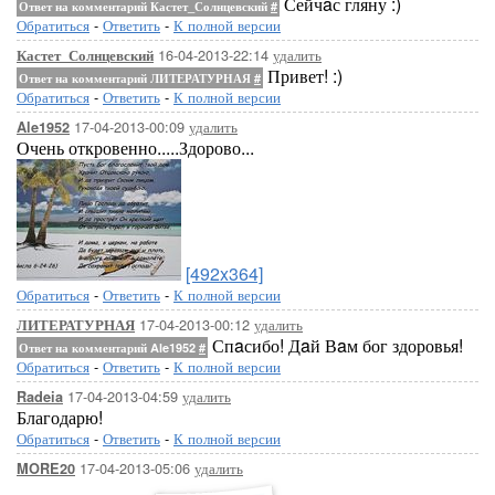
Сейчaс гляну :)
Ответ на комментарий Кастет_Солнцевский
#
Обратиться
-
Ответить
-
К полной версии
16-04-2013-22:14
удалить
Кастет_Солнцевский
Привет! :)
Ответ на комментарий ЛИТЕРАТУРНАЯ
#
Обратиться
-
Ответить
-
К полной версии
17-04-2013-00:09
удалить
Ale1952
Очень откровенно.....Здорово...
[492x364]
Обратиться
-
Ответить
-
К полной версии
17-04-2013-00:12
удалить
ЛИТЕРАТУРНАЯ
Спaсибо! Дaй Вaм бог здоровья!
Ответ на комментарий Ale1952
#
Обратиться
-
Ответить
-
К полной версии
17-04-2013-04:59
удалить
Radeia
Благодарю!
Обратиться
-
Ответить
-
К полной версии
17-04-2013-05:06
удалить
MORE20