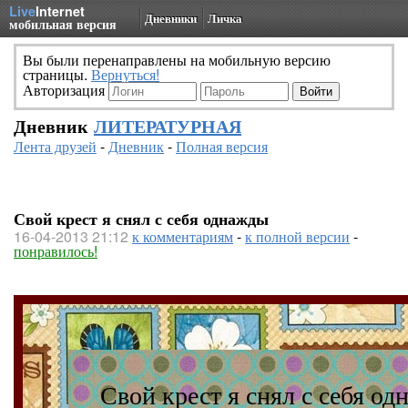
Live
Internet
Дневники
Личка
мобильная версия
Вы были перенаправлены на мобильную версию
страницы.
Вернуться!
Авторизация
Дневник
ЛИТЕРАТУРНАЯ
Лента друзей
-
Дневник
-
Полная версия
Свой крест я снял с себя однажды
16-04-2013 21:12
к комментариям
-
к полной версии
-
понравилось!
Свой крест я снял с себя о