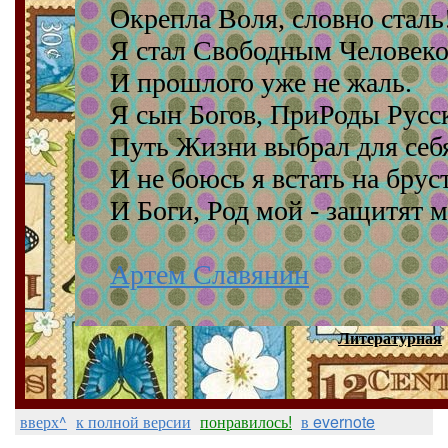
Окрепла Воля, словно сталь
Я стал Свободным Человеко
И прошлого уже не жаль.
Я сын Богов, ПриРоды Русс
Путь Жизни выбрал для себ
И не боюсь я встать на брус
И Боги, Род мой - защитят м
Артем Славянин
Литературная
вверх^
к полной версии
понравилось!
в evernote