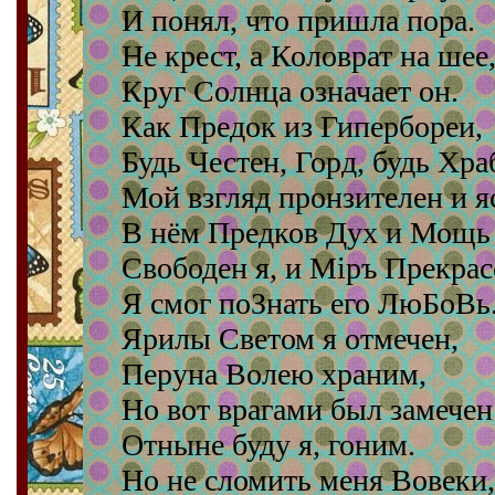
И понял, что пришла пора.
Не крест, а Коловрат на шее
Круг Солнца означает он.
Как Предок из Гипербореи,
Будь Честен, Горд, будь Хра
Мой взгляд пронзителен и я
В нём Предков Дух и Мощь
Свободен я, и Мiръ Прекрас
Я смог поЗнать его ЛюБоВь
Ярилы Светом я отмечен,
Перуна Волею храним,
Но вот врагами был замечен
Отныне буду я, гоним.
Но не сломить меня Вовеки,