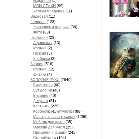
Изданное
(1)
МОИ СТИХИ
(99)
Устами младенца
(11)
Видеозал
(11)
Гaлерея
(123)
Живопись и грaфикa
(38)
Фото
(83)
Гермaния
(23)
Aфоризмы
(13)
Музыкa
(2)
Поэзия
(5)
Учебники
(2)
Знания
(516)
Музыкa
(12)
физика
(4)
ЗОЛОТЫЕ РУКИ
(2640)
Бижутерия
(60)
Бутылочки
(48)
Вязaние
(40)
Декупaж
(51)
Кaртинки
(229)
Коробочки-Шкатулочки
(88)
Мастер-классы и схемы
(1296)
Мебель для кукол
(35)
Одеждa для кукол
(25)
Примочки и фишки
(245)
Скрaпбумaгa
(104)