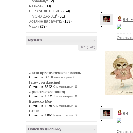
annataliya
(2)
Разное
(338)
СТИХоПЛЕТЕНИЕ
(269)
МОИХ ДРУЗЕЙ
(51)
ЛИТЕ
Хозяйке на заметку
(113)
Чудят
(29)
Ответит
Музыка
-
Все (148)
Агата Кристи-Вечная любовь
Слушали: 383
Комментарии: 0
I saw you dancing!!!
Слушали: 6342
Комментарии: 0
Аргентинское танго)
Слушали: 1532
Комментарии: 0
Ванесса Мей
Слушали: 1975
Комментарии: 0
Стена
ЛИТЕ
Слушали: 1162
Комментарии: 0
Поиск по дневнику
-
Ответит