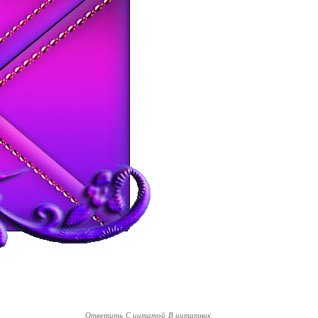
Ответить
С цитатой
В цитатник