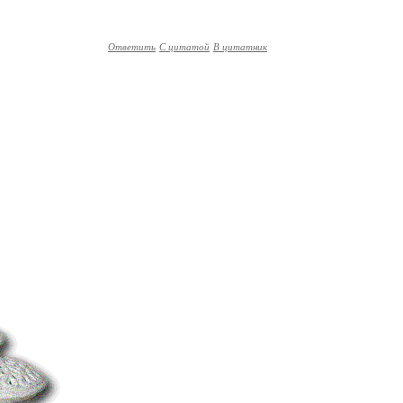
Ответить
С цитатой
В цитатник