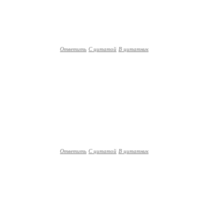
Ответить
С цитатой
В цитатник
Ответить
С цитатой
В цитатник