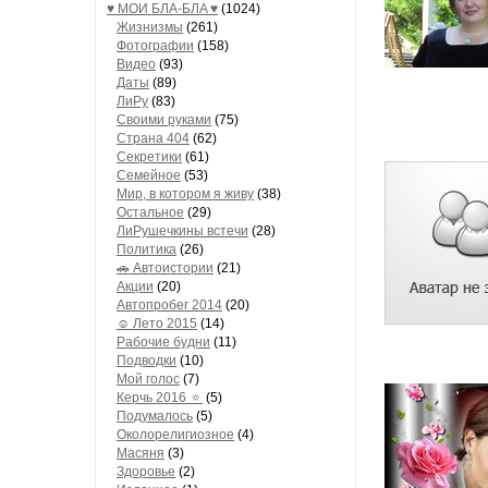
♥ МОИ БЛA-БЛA ♥
(1024)
Жизнизмы
(261)
Фотографии
(158)
Видео
(93)
Даты
(89)
ЛиРу
(83)
Своими руками
(75)
Страна 404
(62)
Секретики
(61)
Семейное
(53)
Мир, в котором я живу
(38)
Остальное
(29)
ЛиРушечкины встечи
(28)
Политика
(26)
🚗 Автоистории
(21)
Акции
(20)
Автопробег 2014
(20)
☺ Лето 2015
(14)
Рабочие будни
(11)
Подводки
(10)
Мой голос
(7)
Керчь 2016 🔅
(5)
Подумалось
(5)
Околорелигиозное
(4)
Масяня
(3)
Здоровье
(2)