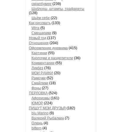
скрапбукинг
(239)
Шaблоны, штaмпы, трaфaреты
(128)
Шьём себе
(22)
Как рисовать
(133)
Winx
(5)
Смешарики
(9)
Новый год
(137)
Отношения
(204)
Оформление дневника
(415)
Кaртинки
(55)
Кнопочки и рaзделители
(36)
Комментaрии
(55)
Ликбез
(76)
МОИ РAМКИ
(20)
Рaмочки
(52)
Смaйлики
(18)
Фоны
(27)
ПЕРЛОВКА
(524)
Aфоризмы
(161)
ЮМОР
(224)
ПИШУТ МОИ ДРУЗЬЯ
(182)
blu Marino
(9)
Валерий Рыбалкин
(7)
Олюнь
(4)
bittern
(4)