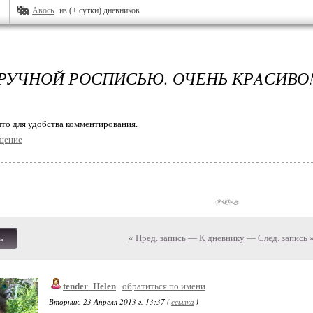
Авось
из (+ сутки) дневников
 РУЧНОЙ РОСПИСЬЮ. ОЧЕНЬ КРAСИВО!
то для удобства комментирования.
щение
« Пред. запись
—
К дневнику
—
След. запись 
ь
tender_Helen
обратиться по имени
Вторник, 23 Апреля 2013 г. 13:37 (
ссылка
)