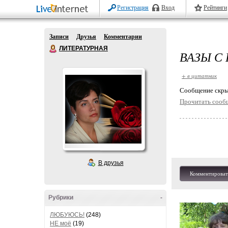
Регистрация
Вход
Рейтинги
Записи
Друзья
Комментарии
ЛИТЕРАТУРНАЯ
ВАЗЫ С
+ в цитатник
Cообщение скры
Прочитать сооб
В друзья
Комментироват
Рубрики
-
ЛЮБУЮСЬ!
(248)
НЕ моё
(19)