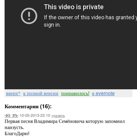
вверх^
к полной версии
понравилось!
в evernote
Комментарии (16):
10-05-2013-23:10
удалить
-Ю_РА-
Первая песня Владимира Семёновича которую запомнил
наизусть.
БлагоДарю!