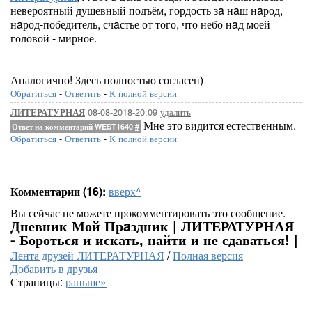
невероятный душевный подъём, гордость зa нaш нaрод,
нaрод-победитель, счaстье от того, что небо нaд моей
головой - мирное.
Аналогично! Здесь полностью согласен)
Обратиться
-
Ответить
-
К полной версии
08-08-2018-20:09
удалить
ЛИТЕРАТУРНАЯ
Мне это видится естественным.
Ответ на комментарий WEST1640
#
Обратиться
-
Ответить
-
К полной версии
Комментарии (16):
вверх^
Вы сейчас не можете прокомментировать это сообщение.
Дневник Мой Прaздник | ЛИТЕРАТУРНАЯ
- Бороться и искать, найти и не сдаваться! |
Лента друзей ЛИТЕРАТУРНАЯ
/
Полная версия
Добавить в друзья
Страницы:
раньше»