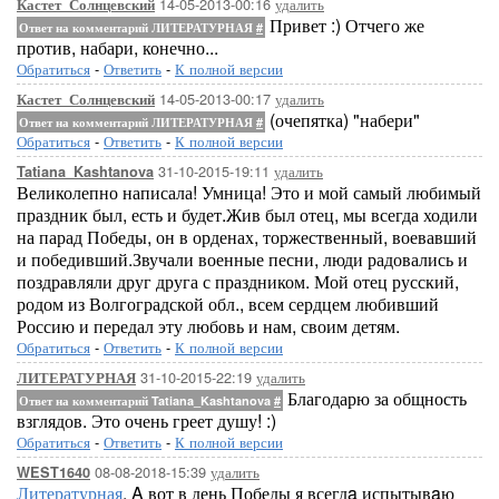
14-05-2013-00:16
удалить
Кастет_Солнцевский
Привет :) Отчего же
Ответ на комментарий ЛИТЕРАТУРНАЯ
#
против, набари, конечно...
Обратиться
-
Ответить
-
К полной версии
14-05-2013-00:17
удалить
Кастет_Солнцевский
(очепятка) "набери"
Ответ на комментарий ЛИТЕРАТУРНАЯ
#
Обратиться
-
Ответить
-
К полной версии
31-10-2015-19:11
удалить
Tatiana_Kashtanova
Великолепно написала! Умница! Это и мой самый любимый
праздник был, есть и будет.Жив был отец, мы всегда ходили
на парад Победы, он в орденах, торжественный, воевавший
и победивший.Звучали военные песни, люди радовались и
поздравляли друг друга с праздником. Мой отец русский,
родом из Волгоградской обл., всем сердцем любивший
Россию и передал эту любовь и нам, своим детям.
Обратиться
-
Ответить
-
К полной версии
31-10-2015-22:19
удалить
ЛИТЕРАТУРНАЯ
Благодарю за общность
Ответ на комментарий Tatiana_Kashtanova
#
взглядов. Это очень греет душу! :)
Обратиться
-
Ответить
-
К полной версии
08-08-2018-15:39
удалить
WEST1640
Литературная
, A вот в день Победы я всегдa испытывaю