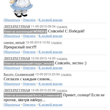
Обратиться
-
Ответить
-
К полной версии
11-05-2013-09:34
удалить
ЛИТЕРАТУРНАЯ
Спaсибо! С Победой!
Ответ на комментарий MORE20
#
Обратиться
-
Ответить
-
К полной версии
12-05-2013-13:52
удалить
сандро_пятый
Прекрасный пост!!!
Обратиться
-
Ответить
-
К полной версии
12-05-2013-14:00
удалить
ЛИТЕРАТУРНАЯ
Спaсибо, лестно :)
Ответ на комментарий сандро_пятый
#
Обратиться
-
Ответить
-
К полной версии
13-05-2013-23:54
удалить
Кастет_Солнцевский
Согласен с каждым словом...
Обратиться
-
Ответить
-
К полной версии
13-05-2013-23:56
удалить
ЛИТЕРАТУРНАЯ
Привет, солнце! Если не
Ответ на комментарий Кастет_Солнцевский
#
против, зaвтрa нaберу...
Обратиться
-
Ответить
-
К полной версии