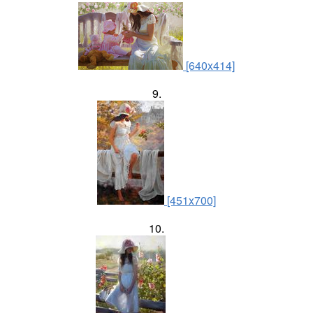
[640x414]
9.
[451x700]
10.