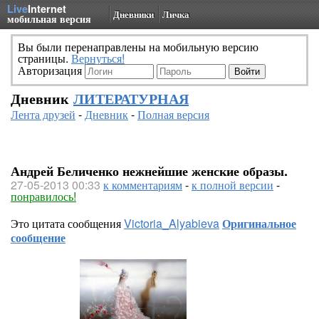
Live
Internet
Дневники
Личка
мобильная версия
Вы были перенаправлены на мобильную версию
страницы.
Вернуться!
Авторизация
Дневник
ЛИТЕРАТУРНАЯ
Лента друзей
-
Дневник
-
Полная версия
Андрей Беличенко нежнейшие женские образы.
27-05-2013 00:33
к комментариям
-
к полной версии
-
понравилось!
Это цитата сообщения
Victoria_Alyabieva
Оригинальное
сообщение