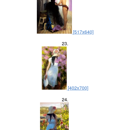
[517x640]
23.
[402x700]
24.