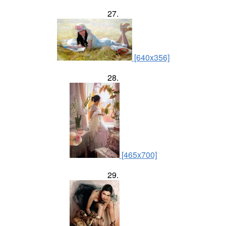
27.
[640x356]
28.
[465x700]
29.