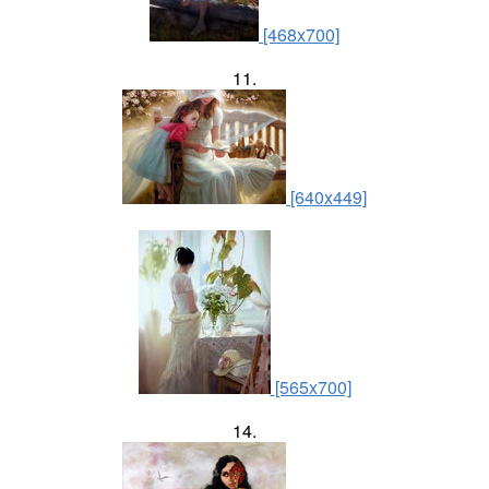
[468x700]
11.
[640x449]
[565x700]
14.