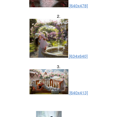
[640x478]
2.
[634x640]
3.
[640x413]