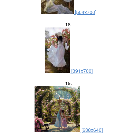
[504x700]
18.
[391x700]
19.
[638x640]