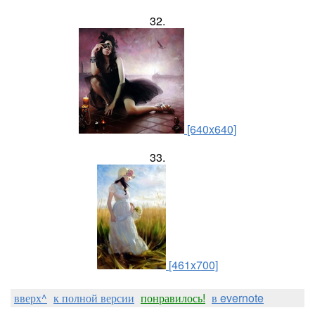
32.
[640x640]
33.
[461x700]
вверх^
к полной версии
понравилось!
в evernote