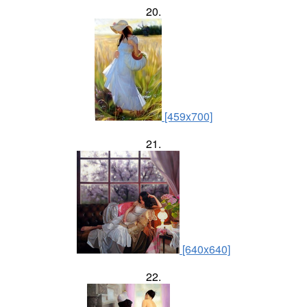
20.
[459x700]
21.
[640x640]
22.