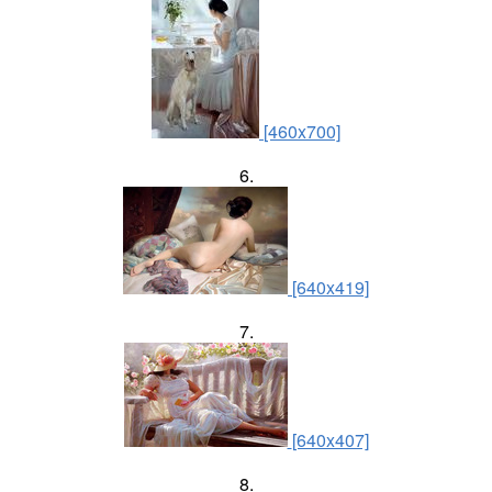
[460x700]
6.
[640x419]
7.
[640x407]
8.