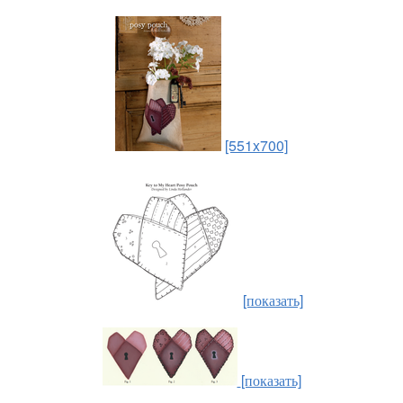
[551x700]
[показать]
[показать]