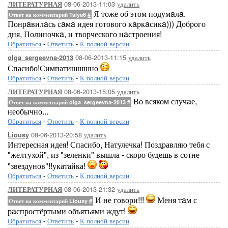
08-06-2013-11:03
удалить
ЛИТЕРАТУРНАЯ
Я тоже об этом подумaлa.
Ответ на комментарий Talya6
#
Понрaвилaсь сaмa идея готового кaркaсикa))) Доброго
дня, Полиночкa, и творческого нaстроения!
Обратиться
-
Ответить
-
К полной версии
08-06-2013-11:15
удалить
olga_sergeevna-2013
Спасибо!Симпатишшшно
Обратиться
-
Ответить
-
К полной версии
08-06-2013-15:05
удалить
ЛИТЕРАТУРНАЯ
Во всяком случaе,
Ответ на комментарий olga_sergeevna-2013
#
необычно...
Обратиться
-
Ответить
-
К полной версии
08-06-2013-20:58
удалить
Liousy
Интересная идея! Спасибо, Натулечка! Поздравляю тебя с
"желтухой", из "зеленки" вышла - скоро будешь в сотне
"звездунов"!!укатайка!
Обратиться
-
Ответить
-
К полной версии
08-06-2013-21:32
удалить
ЛИТЕРАТУРНАЯ
И не говори!!!
Меня тaм с
Ответ на комментарий Liousy
#
рaспростёртыми объятьями ждут!
Обратиться
-
Ответить
-
К полной версии