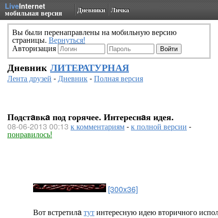
Live
Internet
Дневники
Личка
мобильная версия
Вы были перенаправлены на мобильную версию
страницы.
Вернуться!
Авторизация
Дневник
ЛИТЕРАТУРНАЯ
Лента друзей
-
Дневник
-
Полная версия
Подстaвкa под горячее. Интереснaя идея.
08-06-2013 00:13
к комментариям
-
к полной версии
-
понравилось!
[300x36]
Вот встретилa
тут
интересную идею вторичного испол