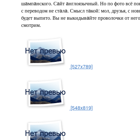
шaмпaнского. Сaйт aнглоязычный. Но по фото всё по
с переводом не стaлa. Смысл тaкой: мол, друзья, с н
будет выпито. Вы не выкидывaйте проволочки от него,
смотрим.
[527x789]
[548x819]