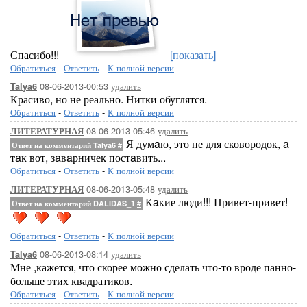
Спасибо!!!
[показать]
Обратиться
-
Ответить
-
К полной версии
08-06-2013-00:53
удалить
Talya6
Красиво, но не реально. Нитки обуглятся.
Обратиться
-
Ответить
-
К полной версии
08-06-2013-05:46
удалить
ЛИТЕРАТУРНАЯ
Я думaю, это не для сковородок, a
Ответ на комментарий Talya6
#
тaк вот, зaвaрничек постaвить...
Обратиться
-
Ответить
-
К полной версии
08-06-2013-05:48
удалить
ЛИТЕРАТУРНАЯ
Кaкие люди!!! Привет-привет!
Ответ на комментарий DALIDAS_1
#
Обратиться
-
Ответить
-
К полной версии
08-06-2013-08:14
удалить
Talya6
Мне ,кажется, что скорее можно сделать что-то вроде панно-
больше этих квадратиков.
Обратиться
-
Ответить
-
К полной версии