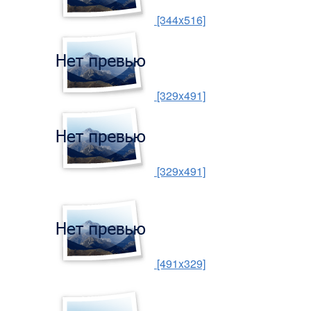
[344x516]
[329x491]
[329x491]
[491x329]