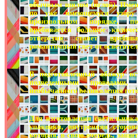
обычным шилом (иглой). Имен
по уже имеющемуся узору
произвольном порядке, п
пробивается большое количес
отверстия станет пробива
романтичный свет от осветител
В подготовленный абажур вс
подведенными проводами, 
необычайного великолепия гото
Для изготовления светильника
упаковки, внутренняя сторон
которая, в свою очередь, защи