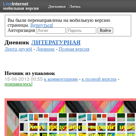
Live
Internet
Дневники
Личка
мобильная версия
Вы были перенаправлены на мобильную версию
страницы.
Вернуться!
Авторизация
Дневник
ЛИТЕРАТУРНАЯ
Лента друзей
-
Дневник
-
Полная версия
Ночник из упаковок
15-06-2013 00:55
к комментариям
-
к полной версии
-
понравилось!
Хочу представить вариант испо
под продуктов питания и других