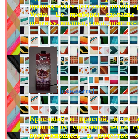
принадлежит датскому дизайне
Weiss. Ее приборы сделаны 
печенья, молока, сока, даже из
[показать]
Красивый и простой, в то 
ночник из упаковок легко с
вооружившись в качестве ос