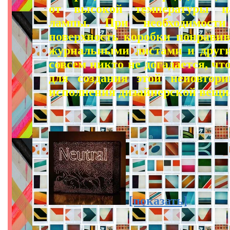
от высокой температуры на
лампы. При необходимост
поверхность коробки понрави
журнальными листами и други
совсем никто не догадается, чт
для создания этой неповтор
исполнения дизайнерской вещи
[показать]