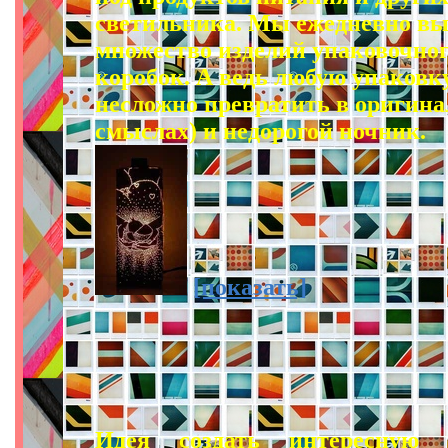
светильника. Мы ежедневно вы
множество изделий упаковочног
коробок. А ведь любую упаковку
несложно превратить в оригина
смыслах) и недорогой ночник.
[показать]
Идея создать интересную