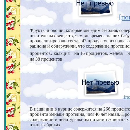
[по
Фрукты и овощи, которые мы едим сегодня, соде
питательных веществ, чем во времена наших баб
проанализировали состав 43 продуктов из нашег
рациона и обнаружили, что содержание протеинов
процентов,
кальция – на 16 процентов, железа – 
на 38 процентов.
[по
В наши дни в курице содержится на 266 проценто
процента
меньше протеина, чем 40 лет назад.
Про
содержании и ненатуральном питании животных
птицефабриках.