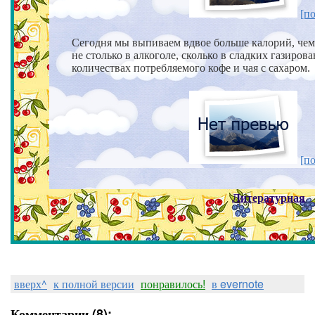
[по
Сегодня мы выпиваем вдвое больше калорий, чем 
не столько в алкоголе,
сколько в сладких газиров
количествах потребляемого кофе и чая с сахаром.
[по
Литературная
вверх^
к полной версии
понравилось!
в evernote
Комментарии (8):