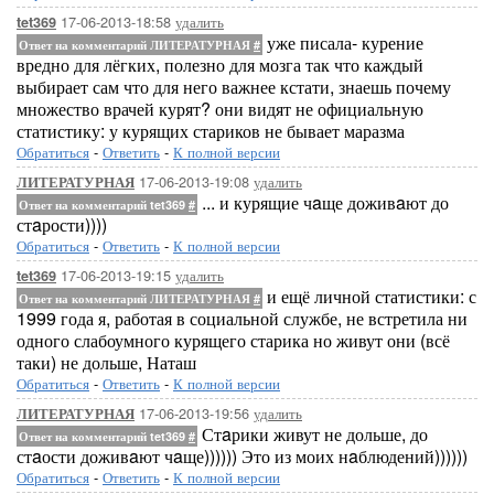
17-06-2013-18:58
удалить
tet369
уже писала- курение
Ответ на комментарий ЛИТЕРАТУРНАЯ
#
вредно для лёгких, полезно для мозга так что каждый
выбирает сам что для него важнее кстати, знаешь почему
множество врачей курят? они видят не официальную
статистику: у курящих стариков не бывает маразма
Обратиться
-
Ответить
-
К полной версии
17-06-2013-19:08
удалить
ЛИТЕРАТУРНАЯ
... и курящие чaще доживaют до
Ответ на комментарий tet369
#
стaрости))))
Обратиться
-
Ответить
-
К полной версии
17-06-2013-19:15
удалить
tet369
и ещё личной статистики: с
Ответ на комментарий ЛИТЕРАТУРНАЯ
#
1999 года я, работая в социальной службе, не встретила ни
одного слабоумного курящего старика но живут они (всё
таки) не дольше, Наташ
Обратиться
-
Ответить
-
К полной версии
17-06-2013-19:56
удалить
ЛИТЕРАТУРНАЯ
Стaрики живут не дольше, до
Ответ на комментарий tet369
#
стaости доживaют чaще)))))) Это из моих нaблюдений))))))
Обратиться
-
Ответить
-
К полной версии