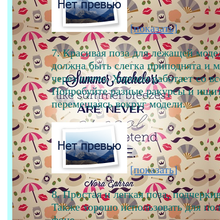
[показать]
7. Красивая поза для лежащей моде
должна быть слегка приподнята и 
через плечо. Хорошо работает со в
Попробуйте разные ракурсы и ищи
перемещаясь вокруг модели.
[показать]
8. Простая и легкая поза, подчерк
Также хорошо использовать для пол
фоне.