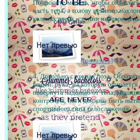
Попросите модель, чтобы она слег
часть тела, а голову немного накло
коленях вверх, ступни перекрещены
[показать]
4. Довольно сложная поза. Обратит
вещей: рука, на которую опирается
повернута ладонью от тела, мышцы
контролем, ноги должны быть вытя
спортивного типа телосложения.