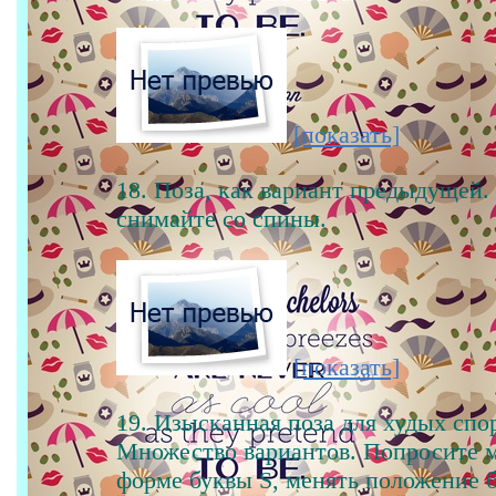
[показать]
18. Поза, как вариант предыдущей.
снимайте со спины.
[показать]
19. Изысканная поза для худых спо
Множество вариантов. Попросите м
форме буквы S, менять положение б