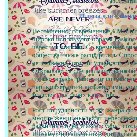
Источни
21 поза для гламу
Несомненно, современные СМИ и р
широко используют образы Fashion
чересчур широко. Со временем ди
общества также расширился. Спрос
естественно, что популярность гла
Открываются специализированный 
где фотографы работают совместн
парикмахерами и визажистами, соз
моделей для своих клиентов.
Рост популярности этого жанра фот
многие женщины любят переодевать
различные идеи и аксессуары, созд
И гламур идеально подходит для это