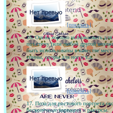
[показать]
16. Очень хорошо использовать для
поз стену (или любой другой похож
быть использованы в качестве мест
спины, опоры для ног и т.д.
[показать]
17. Поза для ростового портрета о
бесконечные вариации и ракурсы.