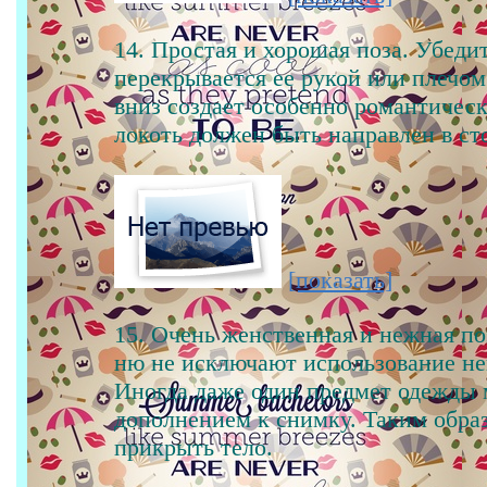
14. Простая и хорошая поза. Убедит
перекрывается ее рукой или плечом
вниз создает особенно романтичес
локоть должен быть направлен в ст
[показать]
15. Очень женственная и нежная по
ню не исключают использование не
Иногда даже один предмет одежды
дополнением к снимку. Таким обра
прикрыть тело.