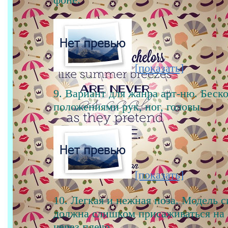
[показать]
9. Вариант для жанра арт-ню. Беск
положениями рук, ног, головы.
[показать]
10. Легкая и нежная поза. Модель с
должна слишком присаживаться на 
через плечо.