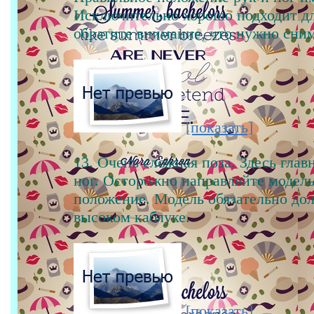
Исключительно хорошо подходит дл
обратите внимание, что нужно сним
[показать]
13. Очень сложная поза. Здесь глав
ног. Осторожно направляйте модел
положение. Модель обязательно дол
высоком каблуке.
[показать]