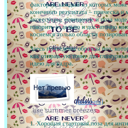
факторов, каждый из которых може
конечного результата – прическа и 
аксессуары, освещение и поза мод
говорить отдельно и достаточно мн
коснемся только области позирован
Здесь приведены образцы поз, кот
как отправную точку для гламурных
идею для кадра.
[показать]
1. Хорошая стартовая поза для инт