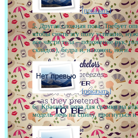
[показать]
5. Другая сложная поза. Требует оп
чтобы снять эту позу успешно, ну
все части тела – положение рук, го
складок), бедра и, наконец, ноги.
[показать]
6. Красивая поза для съемки на от
модель лечь на спину, прогнуться и