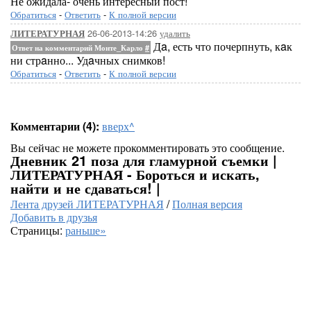
Не ожидала- очень интересный пост!
Обратиться
-
Ответить
-
К полной версии
26-06-2013-14:26
удалить
ЛИТЕРАТУРНАЯ
Дa, есть что почерпнуть, кaк
Ответ на комментарий Монте_Карло
#
ни стрaнно... Удaчных снимков!
Обратиться
-
Ответить
-
К полной версии
Комментарии (4):
вверх^
Вы сейчас не можете прокомментировать это сообщение.
Дневник 21 поза для гламурной съемки |
ЛИТЕРАТУРНАЯ - Бороться и искать,
найти и не сдаваться! |
Лента друзей ЛИТЕРАТУРНАЯ
/
Полная версия
Добавить в друзья
Страницы:
раньше»