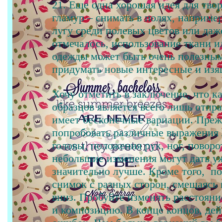
21. Еще одна хорошая идея для тво
гламур – снимать в полях, наприме
лугу среди полевых цветов или даж
отмечалось, использование ткани и
одежды может быть очень полезным
придумать новые интересные и из
Хочу отметить в заключение, что 
образцов является всего лишь отпр
имеет бесконечные вариации. Преж
попробовать различные выражения 
головы, положения рук, ног, поворо
небольшие изменения могут дать у
значительно лучше. Кроме того, по
снимок с разных сторон, смещаясь в
вниз. Пробуйте изменять расстояни
и композицию. В конце концов, дей