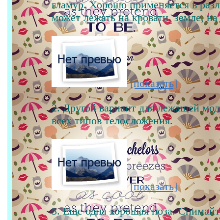
гламур. Хорошо применяется в раз
может лежать на кровати, земле, на
[показать]
2. Другой вариант для лежащей мо
всех типов телосложения.
[показать]
3. Еще одна хорошая поза. Снимайт