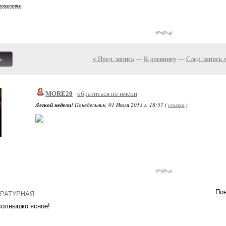
зователям
« Пред. запись
—
К дневнику
—
След. запись 
ь
MORE20
обратиться по имени
Легкой недели!
Понедельник, 01 Июля 2013 г. 18:57 (
ссылка
)
Пон
РАТУРНАЯ
солнышко ясное!