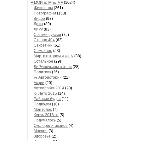
♥ МОИ БЛA-БЛA ♥
(1024)
Жизнизмы
(261)
Фотографии
(158)
Видео
(93)
Даты
(89)
ЛиРу
(83)
Своими руками
(75)
Страна 404
(62)
Секретики
(61)
Семейное
(53)
Мир, в котором я живу
(38)
Остальное
(29)
ЛиРушечкины встечи
(28)
Политика
(26)
🚗 Автоистории
(21)
Акции
(20)
Автопробег 2014
(20)
☺ Лето 2015
(14)
Рабочие будни
(11)
Подводки
(10)
Мой голос
(7)
Керчь 2016 🔅
(5)
Подумалось
(5)
Околорелигиозное
(4)
Масяня
(3)
Здоровье
(2)