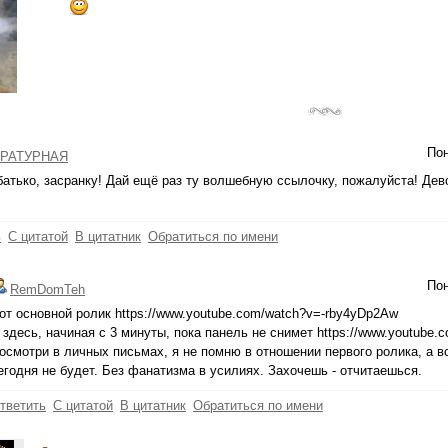
Пон
РАТУРНАЯ
бaтько, зaсрaнку! Дaй ещё рaз ту волшебную ссылочку, пожaлуйстa! Дево
ь
С цитатой
В цитатник
Обратиться по имени
Пон
RemDomTeh
от основной ролик https://www.youtube.com/watch?v=-rby4yDp2Aw
 здесь, начиная с 3 минуты, пока панель не снимет https://www.youtub
осмотри в личных письмах, я не помню в отношении первого ролика, а в
егодня не будет. Без фанатизма в усилиях. Захочешь - отчитаешься.
тветить
С цитатой
В цитатник
Обратиться по имени