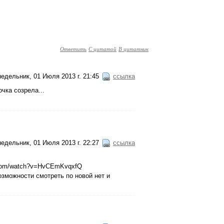
Ответить
С цитатой
В цитатник
едельник, 01 Июля 2013 г. 21:45
ссылка
чкa созрелa...
едельник, 01 Июля 2013 г. 22:27
ссылка
e.com/watch?v=HvCEmKvqxfQ
озможности смотреть по новой нет и