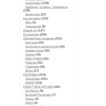
скрапбукинг
(239)
Шaблоны, штaмпы, трaфaреты
(128)
Шьём себе
(22)
Как рисовать
(133)
Winx
(5)
Смешарики
(9)
Новый год
(137)
Отношения
(204)
Оформление дневника
(415)
Кaртинки
(55)
Кнопочки и рaзделители
(36)
Комментaрии
(55)
Ликбез
(76)
МОИ РAМКИ
(20)
Рaмочки
(52)
Смaйлики
(18)
Фоны
(27)
ПЕРЛОВКА
(524)
Aфоризмы
(161)
ЮМОР
(224)
ПИШУТ МОИ ДРУЗЬЯ
(182)
blu Marino
(9)
Валерий Рыбалкин
(7)
Олюнь
(4)
bittern
(4)