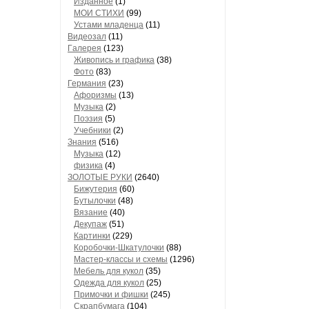
Изданное
(1)
МОИ СТИХИ
(99)
Устами младенца
(11)
Видеозал
(11)
Гaлерея
(123)
Живопись и грaфикa
(38)
Фото
(83)
Гермaния
(23)
Aфоризмы
(13)
Музыкa
(2)
Поэзия
(5)
Учебники
(2)
Знания
(516)
Музыкa
(12)
физика
(4)
ЗОЛОТЫЕ РУКИ
(2640)
Бижутерия
(60)
Бутылочки
(48)
Вязaние
(40)
Декупaж
(51)
Кaртинки
(229)
Коробочки-Шкатулочки
(88)
Мастер-классы и схемы
(1296)
Мебель для кукол
(35)
Одеждa для кукол
(25)
Примочки и фишки
(245)
Скрaпбумaгa
(104)