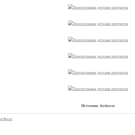
Источник: fresher.ru
ея/Фото