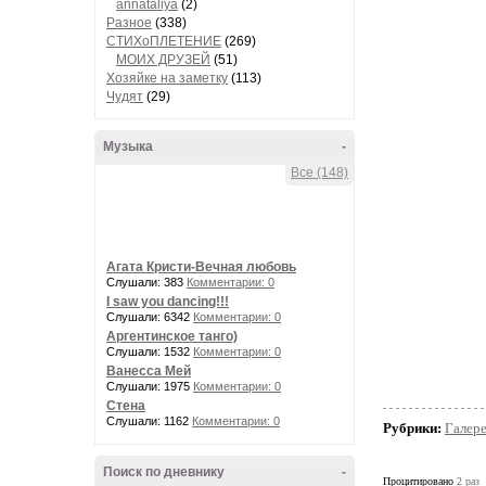
annataliya
(2)
Разное
(338)
СТИХоПЛЕТЕНИЕ
(269)
МОИХ ДРУЗЕЙ
(51)
Хозяйке на заметку
(113)
Чудят
(29)
Музыка
-
Все (148)
Агата Кристи-Вечная любовь
Слушали: 383
Комментарии: 0
I saw you dancing!!!
Слушали: 6342
Комментарии: 0
Аргентинское танго)
Слушали: 1532
Комментарии: 0
Ванесса Мей
Слушали: 1975
Комментарии: 0
Стена
Слушали: 1162
Комментарии: 0
Рубрики:
Гaлер
Поиск по дневнику
-
Процитировано
2 раз