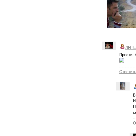
ЛИТЕ
Прости, 
Ответит
В
И
П
с
О