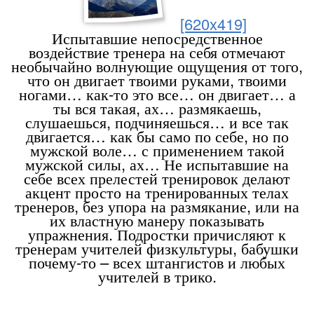
[620x419]
Испытавшие непосредственное
воздействие тренера на себя отмечают
необычайно волнующие ощущения от того,
что он двигает твоими руками, твоими
ногами… как-то это все… он двигает… а
ты вся такая, ах… размякаешь,
слушаешься, подчиняешься… и все так
двигается… как бы само по себе, но по
мужской воле… с применением такой
мужской силы, ах… Не испытавшие на
себе всех прелестей тренировок делают
акцент просто на тренированных телах
тренеров, без упора на размякание, или на
их властную манеру показывать
упражнения. Подростки причисляют к
тренерам учителей физкультуры, бабушки
почему-то – всех штангистов и любых
учителей в трико.