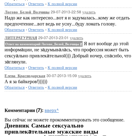
Обратиться
-
Ответить
-
К полной версии
29-07-2013-22:58
удалить
Логово_Белой_Волчицы
Надо же как интересно...вот я и задумалась...кому же отдать
предпочтение...вот ведь не усну...буду ломать голову.
Обратиться
-
Ответить
-
К полной версии
29-07-2013-23:01
удалить
ЛИТЕРАТУРНАЯ
Я вот вообще до этой
Ответ на комментарий Логово_Белой_Волчицы
#
информaции, не зaдумывaлaсь, что профессия может быть
сексуaльно привлекaтельной))) Добрый ночер, спaсибо, что
зaглянули.
Обратиться
-
Ответить
-
К полной версии
30-07-2013-15:09
удалить
Елена_Краснодарская
А я за байкеров!))))))
Обратиться
-
Ответить
-
К полной версии
Комментарии (7):
вверх^
Вы сейчас не можете прокомментировать это сообщение.
Дневник Самые сексуально
привлекaтельные мужские виды