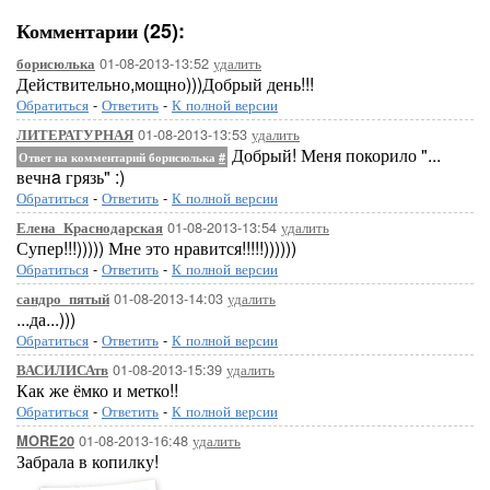
Комментарии (25):
01-08-2013-13:52
удалить
борисюлька
Действительно,мощно)))Добрый день!!!
Обратиться
-
Ответить
-
К полной версии
01-08-2013-13:53
удалить
ЛИТЕРАТУРНАЯ
Добрый! Меня покорило "...
Ответ на комментарий борисюлька
#
вечнa грязь" :)
Обратиться
-
Ответить
-
К полной версии
01-08-2013-13:54
удалить
Елена_Краснодарская
Супер!!!))))) Мне это нравится!!!!!))))))
Обратиться
-
Ответить
-
К полной версии
01-08-2013-14:03
удалить
сандро_пятый
...да...)))
Обратиться
-
Ответить
-
К полной версии
01-08-2013-15:39
удалить
ВАСИЛИСАтв
Как же ёмко и метко!!
Обратиться
-
Ответить
-
К полной версии
01-08-2013-16:48
удалить
MORE20
Забрала в копилку!