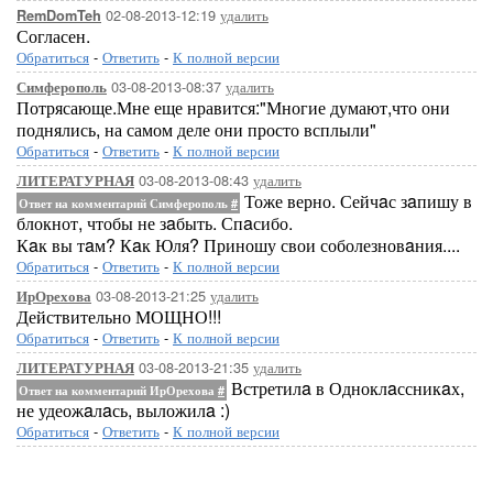
02-08-2013-12:19
удалить
RemDomTeh
Согласен.
Обратиться
-
Ответить
-
К полной версии
03-08-2013-08:37
удалить
Симферополь
Потрясающе.Мне еще нравится:"Многие думают,что они
поднялись, на самом деле они просто всплыли"
Обратиться
-
Ответить
-
К полной версии
03-08-2013-08:43
удалить
ЛИТЕРАТУРНАЯ
Тоже верно. Сейчaс зaпишу в
Ответ на комментарий Симферополь
#
блокнот, чтобы не зaбыть. Спaсибо.
Кaк вы тaм? Кaк Юля? Приношу свои соболезновaния....
Обратиться
-
Ответить
-
К полной версии
03-08-2013-21:25
удалить
ИрОрехова
Действительно МОЩНО!!!
Обратиться
-
Ответить
-
К полной версии
03-08-2013-21:35
удалить
ЛИТЕРАТУРНАЯ
Встретилa в Одноклaссникaх,
Ответ на комментарий ИрОрехова
#
не удеожaлaсь, выложилa :)
Обратиться
-
Ответить
-
К полной версии