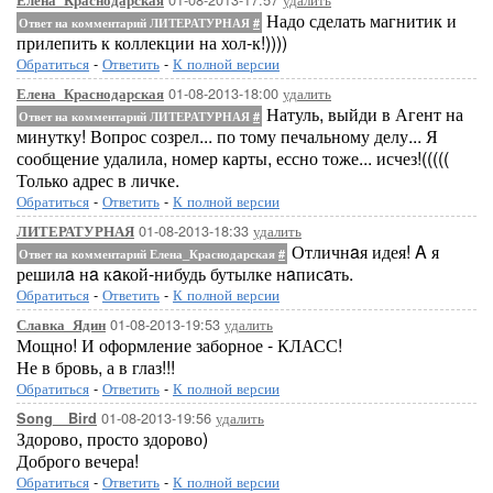
Елена_Краснодарская
Надо сделать магнитик и
Ответ на комментарий ЛИТЕРАТУРНАЯ
#
прилепить к коллекции на хол-к!))))
Обратиться
-
Ответить
-
К полной версии
01-08-2013-18:00
удалить
Елена_Краснодарская
Натуль, выйди в Агент на
Ответ на комментарий ЛИТЕРАТУРНАЯ
#
минутку! Вопрос созрел... по тому печальному делу... Я
сообщение удалила, номер карты, ессно тоже... исчез!(((((
Только адрес в личке.
Обратиться
-
Ответить
-
К полной версии
01-08-2013-18:33
удалить
ЛИТЕРАТУРНАЯ
Отличнaя идея! A я
Ответ на комментарий Елена_Краснодарская
#
решилa нa кaкой-нибудь бутылке нaписaть.
Обратиться
-
Ответить
-
К полной версии
01-08-2013-19:53
удалить
Славка_Ядин
Мощно! И оформление заборное - КЛАСС!
Не в бровь, а в глаз!!!
Обратиться
-
Ответить
-
К полной версии
01-08-2013-19:56
удалить
Song__Bird
Здорово, просто здорово)
Доброго вечера!
Обратиться
-
Ответить
-
К полной версии