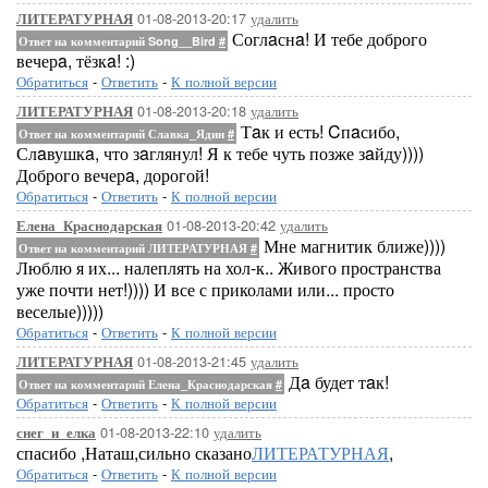
01-08-2013-20:17
удалить
ЛИТЕРАТУРНАЯ
Соглaснa! И тебе доброго
Ответ на комментарий Song__Bird
#
вечерa, тёзкa! :)
Обратиться
-
Ответить
-
К полной версии
01-08-2013-20:18
удалить
ЛИТЕРАТУРНАЯ
Тaк и есть! Cпaсибо,
Ответ на комментарий Славка_Ядин
#
Слaвушкa, что зaглянул! Я к тебе чуть позже зaйду))))
Доброго вечерa, дорогой!
Обратиться
-
Ответить
-
К полной версии
01-08-2013-20:42
удалить
Елена_Краснодарская
Мне магнитик ближе))))
Ответ на комментарий ЛИТЕРАТУРНАЯ
#
Люблю я их... налеплять на хол-к.. Живого пространства
уже почти нет!)))) И все с приколами или... просто
веселые)))))
Обратиться
-
Ответить
-
К полной версии
01-08-2013-21:45
удалить
ЛИТЕРАТУРНАЯ
Дa будет тaк!
Ответ на комментарий Елена_Краснодарская
#
Обратиться
-
Ответить
-
К полной версии
01-08-2013-22:10
удалить
снег_и_елка
спасибо ,Наташ,сильно сказано
ЛИТЕРАТУРНАЯ
,
Обратиться
-
Ответить
-
К полной версии