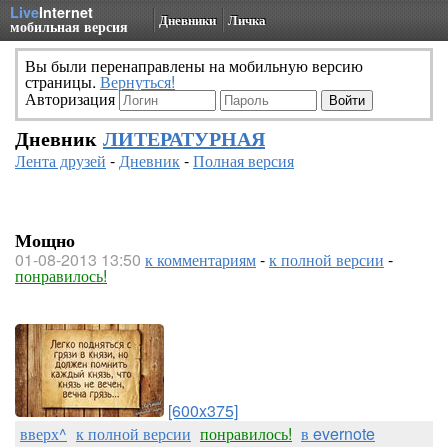
Live
Internet
Дневники
Личка
мобильная версия
Вы были перенаправлены на мобильную версию
страницы.
Вернуться!
Авторизация
Дневник
ЛИТЕРАТУРНАЯ
Лента друзей
-
Дневник
-
Полная версия
Мощно
01-08-2013 13:50
к комментариям
-
к полной версии
-
понравилось!
[600x375]
вверх^
к полной версии
понравилось!
в evernote