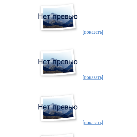
[показать]
[показать]
[показать]