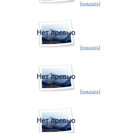
[показать]
[показать]
[показать]