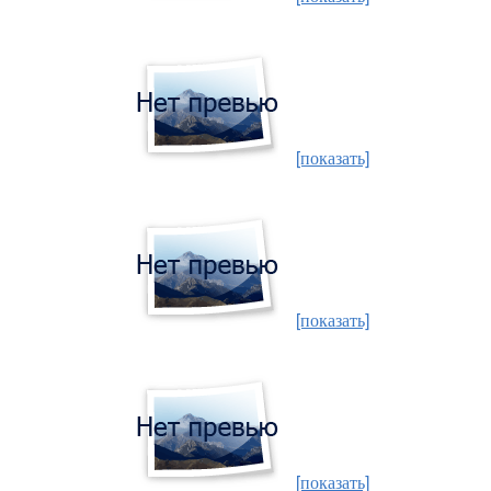
[показать]
[показать]
[показать]