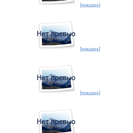
[показать]
[показать]
[показать]