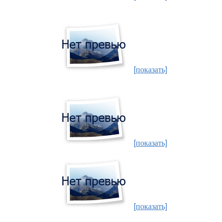
[показать]
[показать]
[показать]