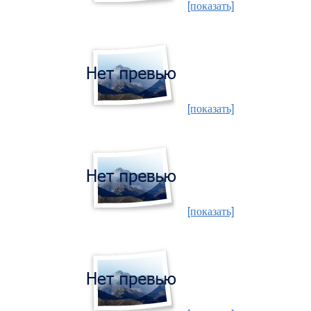
[показать]
[показать]
[показать]