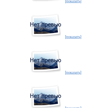
[показать]
[показать]
[показать]
[показать]