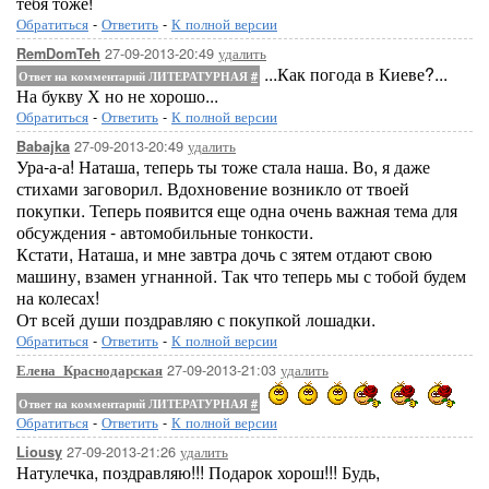
тебя тоже!
Обратиться
-
Ответить
-
К полной версии
27-09-2013-20:49
удалить
RemDomTeh
...Как погода в Киеве?...
Ответ на комментарий ЛИТЕРАТУРНАЯ
#
На букву Х но не хорошо...
Обратиться
-
Ответить
-
К полной версии
27-09-2013-20:49
удалить
Babajka
Ура-а-а! Наташа, теперь ты тоже стала наша. Во, я даже
стихами заговорил. Вдохновение возникло от твоей
покупки. Теперь появится еще одна очень важная тема для
обсуждения - автомобильные тонкости.
Кстати, Наташа, и мне завтра дочь с зятем отдают свою
машину, взамен угнанной. Так что теперь мы с тобой будем
на колесах!
От всей души поздравляю с покупкой лошадки.
Обратиться
-
Ответить
-
К полной версии
27-09-2013-21:03
удалить
Елена_Краснодарская
Ответ на комментарий ЛИТЕРАТУРНАЯ
#
Обратиться
-
Ответить
-
К полной версии
27-09-2013-21:26
удалить
Liousy
Натулечка, поздравляю!!! Подарок хорош!!! Будь,