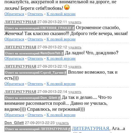
пожалуйста, аккуратной и внимательной на дороге, не
лихачь! Береги себя!!любовь!
Обратиться
-
Ответить
-
К полной версии
27-09-2013-22:11
удалить
ЛИТЕРАТУРНАЯ
Огроменное спасибо,
Ответ на комментарий ЕВГЕНИЯ_ГРАНДЕ
#
Женечка! Так классно сказано!!! Доброго тебе вечера, милая!
Обратиться
-
Ответить
-
К полной версии
27-09-2013-22:12
удалить
ЛИТЕРАТУРНАЯ
Да ладно! Что, дождливо?
Ответ на комментарий RemDomTeh
#
Обратиться
-
Ответить
-
К полной версии
27-09-2013-22:13
удалить
ЛИТЕРАТУРНАЯ
Вполне возможно, так и
Ответ на комментарий Сергей_Удачин
#
есть))))
Обратиться
-
Ответить
-
К полной версии
27-09-2013-22:14
удалить
ЛИТЕРАТУРНАЯ
Да так и делаю.... Что-то
Ответ на комментарий Don_Gilett
#
внимание рассеивается порой... Давно не училась,
видимо)))) Справлюсь, не переживай)))
Обратиться
-
Ответить
-
К полной версии
27-09-2013-22:23
удалить
Don_Gilett
ЛИТЕРАТУРНАЯ
, Ага...а
Ответ на комментарий ЛИТЕРАТУРНАЯ
#