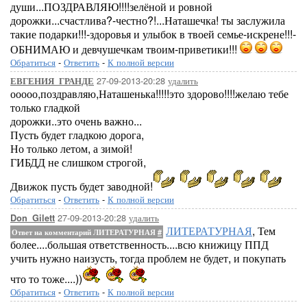
души...ПОЗДРАВЛЯЮ!!!!зелёной и ровной
дорожки...счастлива?-честно?!...Наташечка! ты заслужила
такие подарки!!!-здоровья и улыбок в твоей семье-искрене!!!-
ОБНИМАЮ и девчушечкам твоим-приветики!!!
Обратиться
-
Ответить
-
К полной версии
27-09-2013-20:28
удалить
ЕВГЕНИЯ_ГРАНДЕ
ооооо,поздравляю,Наташенька!!!!!это здорово!!!!желаю тебе
только гладкой
дорожки..это очень важно...
Пусть будет гладкою дорога,
Но только летом, а зимой!
ГИБДД не слишком строгой,
Движок пусть будет заводной!
Обратиться
-
Ответить
-
К полной версии
27-09-2013-20:28
удалить
Don_Gilett
ЛИТЕРАТУРНАЯ
, Тем
Ответ на комментарий ЛИТЕРАТУРНАЯ
#
более....большая ответственность....всю книжицу ППД
учить нужно наизусть, тогда проблем не будет, и покупать
что то тоже....))
Обратиться
-
Ответить
-
К полной версии