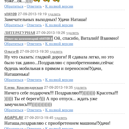
тоже...ок...)))))
Обратиться
-
Ответить
-
К полной версии
27-09-2013-19:19
удалить
vit4109
Замечательных выходных! Удачи Наташа!
Обратиться
-
Ответить
-
К полной версии
27-09-2013-19:26
удалить
ЛИТЕРАТУРНАЯ
Ой, спасибо, Виталий! Взаимно!
Ответ на комментарий vit4109
#
Обратиться
-
Ответить
-
К полной версии
27-09-2013-19:30
удалить
Ольга-В
Ну что сказать: гладкой дороги! Я сдавала легко, но это
было так давно...Поздравляю с приобретениями,сейчас
будешь мобильная в прямом и переносном!Удачи,
Наташенька!
Обратиться
-
Ответить
-
К полной версии
27-09-2013-19:35
удалить
Елена_Краснодарская
Ничего себе подарочек!!! Поздравляю!!!))))))))) Красотка!!!
)))))) Ты её береги!))) А про отпуск... ждать уже
замучились!!!!))))))))))))))
Обратиться
-
Ответить
-
К полной версии
27-09-2013-19:45
удалить
AGAPILAV
Наташа,поздравляю с приобретением машины!Удачи!
Обратиться
-
Ответить
-
К полной версии