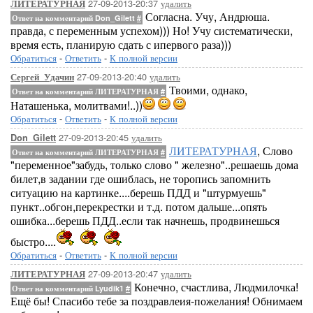
27-09-2013-20:37
удалить
ЛИТЕРАТУРНАЯ
Согласна. Учу, Андрюша.
Ответ на комментарий Don_Gilett
#
правда, с переменным успехом))) Но! Учу систематически,
время есть, планирую сдать с ипервого раза)))
Обратиться
-
Ответить
-
К полной версии
27-09-2013-20:40
удалить
Сергей_Удачин
Твоими, однако,
Ответ на комментарий ЛИТЕРАТУРНАЯ
#
Наташенька, молитвами!..))
Обратиться
-
Ответить
-
К полной версии
27-09-2013-20:45
удалить
Don_Gilett
ЛИТЕРАТУРНАЯ
, Слово
Ответ на комментарий ЛИТЕРАТУРНАЯ
#
"переменное"забудь, только слово " железно"..решаешь дома
билет,в задании где ошиблась, не торопись запомнить
ситуацию на картинке....берешь ПДД и "штурмуешь"
пункт..обгон,перекрестки и т.д. потом дальше...опять
ошибка...берешь ПДД..если так начнешь, продвинешься
быстро....
Обратиться
-
Ответить
-
К полной версии
27-09-2013-20:47
удалить
ЛИТЕРАТУРНАЯ
Конечно, счастлива, Людмилочка!
Ответ на комментарий Lyudik1
#
Ещё бы! Спасибо тебе за поздравлеия-пожелания! Обнимаем