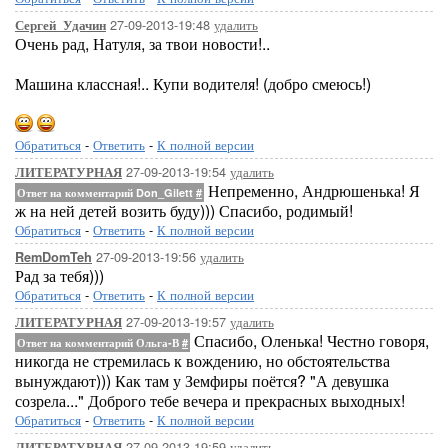
27-09-2013-19:48
удалить
Сергей_Удачин
Очень рад, Натуля, за твои новости!..
Машина классная!.. Купи водителя! (добро смеюсь!)
Обратиться
-
Ответить
-
К полной версии
27-09-2013-19:54
удалить
ЛИТЕРАТУРНАЯ
Непременно, Андрюшенька! Я
Ответ на комментарий Don_Gilett
#
ж на ней детей возить буду))) Спасибо, родимый!
Обратиться
-
Ответить
-
К полной версии
27-09-2013-19:56
удалить
RemDomTeh
Рад за тебя)))
Обратиться
-
Ответить
-
К полной версии
27-09-2013-19:57
удалить
ЛИТЕРАТУРНАЯ
Спасибо, Оленька! Честно говоря,
Ответ на комментарий Ольга-В
#
никогда не стремилась к вождению, но обстоятельства
вынуждают))) Как там у Земфиры поётся? "А девушка
созрела..." Доброго тебе вечера и прекрасных выходных!
Обратиться
-
Ответить
-
К полной версии
27-09-2013-19:59
удалить
ЛИТЕРАТУРНАЯ