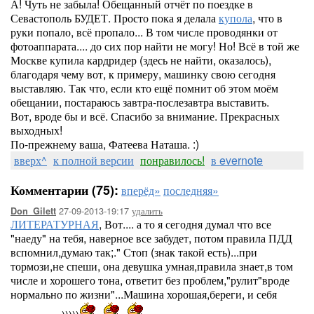
А! Чуть не забыла! Обещанный отчёт по поездке в
Севастополь БУДЕТ. Просто пока я делала
купола
, что в
руки попало, всё пропало... В том числе проводянки от
фотоаппарата.... до сих пор найти не могу! Но! Всё в той же
Москве купила кардридер (здесь не найти, оказалось),
благодаря чему вот, к примеру, машинку свою сегодня
выставляю. Так что, если кто ещё помнит об этом моём
обещании, постараюсь завтра-послезавтра выставить.
Вот, вроде бы и всё. Спасибо за внимание. Прекрасных
выходных!
По-прежнему ваша, Фатеева Наташа. :)
вверх^
к полной версии
понравилось!
в evernote
Комментарии (75):
вперёд»
последняя»
27-09-2013-19:17
удалить
Don_Gilett
ЛИТЕРАТУРНАЯ
, Вот.... а то я сегодня думал что все
"наеду" на тебя, наверное все забудет, потом правила ПДД
вспомнил,думаю так;." Стоп (знак такой есть)...при
тормози,не спеши, она девушка умная,правила знает,в том
числе и хорошего тона, ответит без проблем,"рулит"вроде
нормально по жизни"...Машина хорошая,береги, и себя