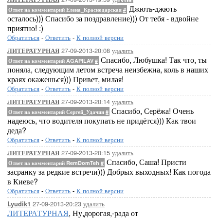
Джють-джють
Ответ на комментарий Елена_Краснодарская
#
осталось))) Спасибо за поздравление))) От тебя - вдвойне
приятно! :)
Обратиться
-
Ответить
-
К полной версии
27-09-2013-20:08
удалить
ЛИТЕРАТУРНАЯ
Спасибо, Любушка! Так что, ты
Ответ на комментарий AGAPILAV
#
поняла, следующим летом встреча неизбежна, коль в наших
краях окажешься))) Привет, милая!
Обратиться
-
Ответить
-
К полной версии
27-09-2013-20:14
удалить
ЛИТЕРАТУРНАЯ
Спасибо, Серёжа! Очень
Ответ на комментарий Сергей_Удачин
#
надеюсь, что водителя покупать не придётся))) Как твои
деда?
Обратиться
-
Ответить
-
К полной версии
27-09-2013-20:15
удалить
ЛИТЕРАТУРНАЯ
Спасибо, Саша! Присти
Ответ на комментарий RemDomTeh
#
засранку за редкие встречи))) Добрых выходных! Как погода
в Киеве?
Обратиться
-
Ответить
-
К полной версии
27-09-2013-20:23
удалить
Lyudik1
ЛИТЕРАТУРНАЯ
, Ну,дорогая,-рада от