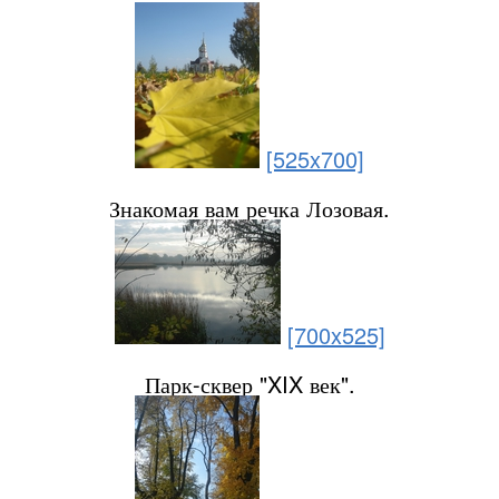
[525x700]
Знакомая вам речка Лозовая.
[700x525]
Парк-сквер "XIX век".