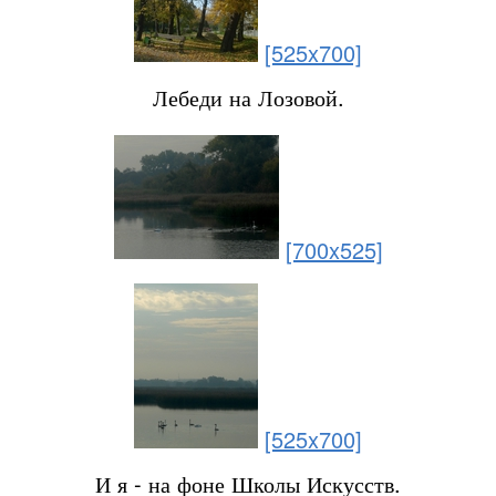
[525x700]
Лебеди на Лозовой.
[700x525]
[525x700]
И я - на фоне Школы Искусств.