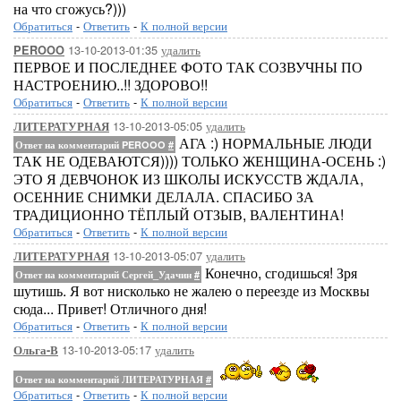
на что сгожусь?)))
Обратиться
-
Ответить
-
К полной версии
13-10-2013-01:35
удалить
PEROOO
ПЕРВОЕ И ПОСЛЕДНЕЕ ФОТО ТАК СОЗВУЧНЫ ПО
НАСТРОЕНИЮ..!! ЗДОРОВО!!
Обратиться
-
Ответить
-
К полной версии
13-10-2013-05:05
удалить
ЛИТЕРАТУРНАЯ
АГА :) НОРМАЛЬНЫЕ ЛЮДИ
Ответ на комментарий PEROOO
#
ТАК НЕ ОДЕВАЮТСЯ)))) ТОЛЬКО ЖЕНЩИНА-ОСЕНЬ :)
ЭТО Я ДЕВЧОНОК ИЗ ШКОЛЫ ИСКУССТВ ЖДАЛА,
ОСЕННИЕ СНИМКИ ДЕЛАЛА. СПАСИБО ЗА
ТРАДИЦИОННО ТЁПЛЫЙ ОТЗЫВ, ВАЛЕНТИНА!
Обратиться
-
Ответить
-
К полной версии
13-10-2013-05:07
удалить
ЛИТЕРАТУРНАЯ
Конечно, сгодишься! Зря
Ответ на комментарий Сергей_Удачин
#
шутишь. Я вот нисколько не жалею о переезде из Москвы
сюда... Привет! Отличного дня!
Обратиться
-
Ответить
-
К полной версии
13-10-2013-05:17
удалить
Ольга-В
Ответ на комментарий ЛИТЕРАТУРНАЯ
#
Обратиться
-
Ответить
-
К полной версии