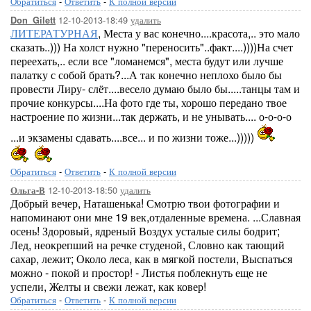
Обратиться
-
Ответить
-
К полной версии
12-10-2013-18:49
удалить
Don_Gilett
ЛИТЕРАТУРНАЯ
, Места у вас конечно....красота,.. это мало
сказать..))) На холст нужно "переносить"..факт....))))На счет
переехать,.. если все "ломанемся", места будут или лучше
палатку с собой брать?...А так конечно неплохо было бы
провести Лиру- слёт....весело думаю было бы.....танцы там и
прочие конкурсы....На фото где ты, хорошо передано твое
настроение по жизни...так держать, и не унывать.... о-о-о-о
...и экзамены сдавать....все... и по жизни тоже...)))))
Обратиться
-
Ответить
-
К полной версии
12-10-2013-18:50
удалить
Ольга-В
Добрый вечер, Наташенька! Смотрю твои фотографии и
напоминают они мне 19 век,отдаленные времена. ...Славная
осень! Здоровый, ядреный Воздух усталые силы бодрит;
Лед, неокрепший на речке студеной, Словно как тающий
сахар, лежит; Около леса, как в мягкой постели, Выспаться
можно - покой и простор! - Листья поблекнуть еще не
успели, Желты и свежи лежат, как ковер!
Обратиться
-
Ответить
-
К полной версии