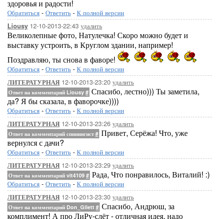
здоровья и радости!
Обратиться
-
Ответить
-
К полной версии
12-10-2013-22:43
удалить
Liousy
Великолепные фото, Натулечка! Скоро можно будет и
выставку устроить, в Круглом здании, например!
Поздравляю, ты снова в фаворе!
Обратиться
-
Ответить
-
К полной версии
12-10-2013-23:20
удалить
ЛИТЕРАТУРНАЯ
Спасибо, лестно))) Ты заметила,
Ответ на комментарий Liousy
#
да? Я бы сказала, в фаворочке))))
Обратиться
-
Ответить
-
К полной версии
12-10-2013-23:26
удалить
ЛИТЕРАТУРНАЯ
Привет, Серёжа! Что, уже
Ответ на комментарий спинингист
#
вернулся с дачи?
Обратиться
-
Ответить
-
К полной версии
12-10-2013-23:29
удалить
ЛИТЕРАТУРНАЯ
Рада, Что понравилось, Виталий! :)
Ответ на комментарий vit4109
#
Обратиться
-
Ответить
-
К полной версии
12-10-2013-23:30
удалить
ЛИТЕРАТУРНАЯ
Спасибо, Андрюш, за
Ответ на комментарий Don_Gilett
#
комплимент! А про ЛиРу-слёт - отличная идея, надо