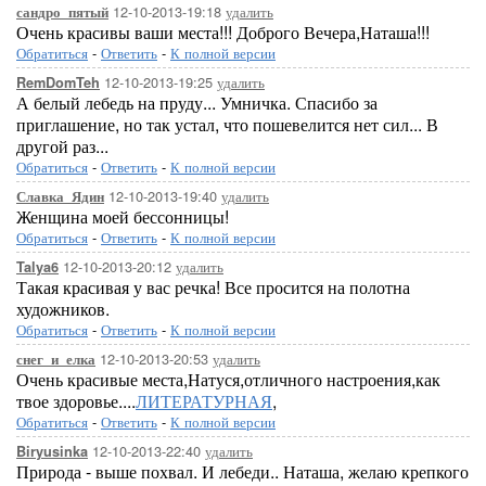
12-10-2013-19:18
удалить
сандро_пятый
Очень красивы ваши места!!! Доброго Вечера,Наташа!!!
Обратиться
-
Ответить
-
К полной версии
12-10-2013-19:25
удалить
RemDomTeh
А белый лебедь на пруду... Умничка. Спасибо за
приглашение, но так устал, что пошевелится нет сил... В
другой раз...
Обратиться
-
Ответить
-
К полной версии
12-10-2013-19:40
удалить
Славка_Ядин
Женщина моей бессонницы!
Обратиться
-
Ответить
-
К полной версии
12-10-2013-20:12
удалить
Talya6
Такая красивая у вас речка! Все просится на полотна
художников.
Обратиться
-
Ответить
-
К полной версии
12-10-2013-20:53
удалить
снег_и_елка
Очень красивые места,Натуся,отличного настроения,как
твое здоровье....
ЛИТЕРАТУРНАЯ
,
Обратиться
-
Ответить
-
К полной версии
12-10-2013-22:40
удалить
Biryusinka
Природа - выше похвал. И лебеди.. Наташа, желаю крепкого