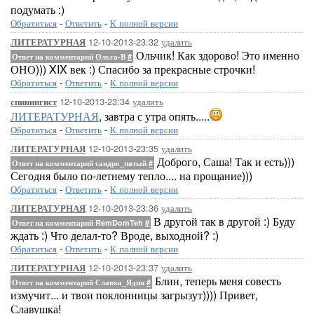
подумать :)
Обратиться
-
Ответить
-
К полной версии
12-10-2013-23:32
удалить
ЛИТЕРАТУРНАЯ
Ольчик! Как здорово! Это именно
Ответ на комментарий Ольга-В
#
ОНО))) XIX век :) Спасибо за прекрасные строчки!
Обратиться
-
Ответить
-
К полной версии
12-10-2013-23:34
удалить
спинингист
ЛИТЕРАТУРНАЯ
, завтра с утра опять.....
Обратиться
-
Ответить
-
К полной версии
12-10-2013-23:35
удалить
ЛИТЕРАТУРНАЯ
Доброго, Саша! Так и есть)))
Ответ на комментарий сандро_пятый
#
Сегодня было по-летнему тепло.... на прощание)))
Обратиться
-
Ответить
-
К полной версии
12-10-2013-23:36
удалить
ЛИТЕРАТУРНАЯ
В другой так в другой :) Буду
Ответ на комментарий RemDomTeh
#
ждать :) Что делал-то? Вроде, выходной? :)
Обратиться
-
Ответить
-
К полной версии
12-10-2013-23:37
удалить
ЛИТЕРАТУРНАЯ
Блин, теперь меня совесть
Ответ на комментарий Славка_Ядин
#
измучит... и твои поклонницы загрызут)))) Привет,
Славушка!