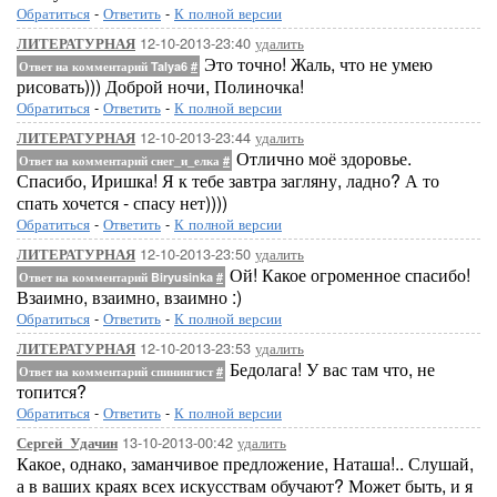
Обратиться
-
Ответить
-
К полной версии
12-10-2013-23:40
удалить
ЛИТЕРАТУРНАЯ
Это точно! Жаль, что не умею
Ответ на комментарий Talya6
#
рисовать))) Доброй ночи, Полиночка!
Обратиться
-
Ответить
-
К полной версии
12-10-2013-23:44
удалить
ЛИТЕРАТУРНАЯ
Отлично моё здоровье.
Ответ на комментарий снег_и_елка
#
Спасибо, Иришка! Я к тебе завтра загляну, ладно? А то
спать хочется - спасу нет))))
Обратиться
-
Ответить
-
К полной версии
12-10-2013-23:50
удалить
ЛИТЕРАТУРНАЯ
Ой! Какое огроменное спасибо!
Ответ на комментарий Biryusinka
#
Взаимно, взаимно, взаимно :)
Обратиться
-
Ответить
-
К полной версии
12-10-2013-23:53
удалить
ЛИТЕРАТУРНАЯ
Бедолага! У вас там что, не
Ответ на комментарий спинингист
#
топится?
Обратиться
-
Ответить
-
К полной версии
13-10-2013-00:42
удалить
Сергей_Удачин
Какое, однако, заманчивое предложение, Наташа!.. Слушай,
а в ваших краях всех искусствам обучают? Может быть, и я