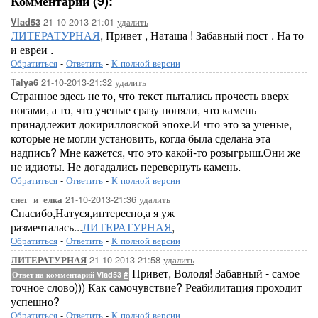
Комментарии (9):
21-10-2013-21:01
удалить
Vlad53
ЛИТЕРАТУРНАЯ
, Привет , Наташа ! Забавный пост . На то
и евреи .
Обратиться
-
Ответить
-
К полной версии
21-10-2013-21:32
удалить
Talya6
Странное здесь не то, что текст пытались прочесть вверх
ногами, а то, что ученые сразу поняли, что камень
принадлежит докирилловской эпохе.И что это за ученые,
которые не могли установить, когда была сделана эта
надпись? Мне кажется, что это какой-то розыгрыш.Они же
не идиоты. Не догадались перевернуть камень.
Обратиться
-
Ответить
-
К полной версии
21-10-2013-21:36
удалить
снег_и_елка
Спасибо,Натуся,интересно,а я уж
размечталась...
ЛИТЕРАТУРНАЯ
,
Обратиться
-
Ответить
-
К полной версии
21-10-2013-21:58
удалить
ЛИТЕРАТУРНАЯ
Привет, Володя! Забавный - самое
Ответ на комментарий Vlad53
#
точное слово))) Как самочувствие? Реабилитация проходит
успешно?
Обратиться
-
Ответить
-
К полной версии