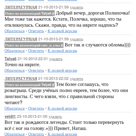
21-10-2013-21:59
удалить
ЛИТЕРАТУРНАЯ
Добрый вечер, дорогая Полиночка!
Ответ на комментарий Talya6
#
Мне тоже так кажется. Кстати, Полечка, хорошо, что ты
откликнулась. Скажи, правда, что на иврите надпись?
Обратиться
-
Ответить
-
К полной версии
21-10-2013-21:59
удалить
ЛИТЕРАТУРНАЯ
Вот так и случаются обломы))))
Ответ на комментарий снег_и_елка
#
Обратиться
-
Ответить
-
К полной версии
21-10-2013-22:01
удалить
Talya6
Точно на иврите.
Обратиться
-
Ответить
-
К полной версии
21-10-2013-22:02
удалить
ЛИТЕРАТУРНАЯ
Тем более соглашусь, что
Ответ на комментарий Talya6
#
розыгрыш. Среди учёных полно евреев, тем более, что они
лингвисты. С чего взяли, что с правильной стороны
читают?
Обратиться
-
Ответить
-
К полной версии
23-10-2013-21:00
удалить
veldt1
Вот так и рождаются легенды. Стоит только перевернуть
всё с ног на голову.=))) Привет, Наташ.
Обратиться
-
Ответить
-
К полной версии