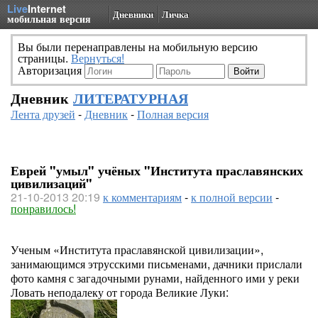
Live
Internet
Дневники
Личка
мобильная версия
Вы были перенаправлены на мобильную версию
страницы.
Вернуться!
Авторизация
Дневник
ЛИТЕРАТУРНАЯ
Лента друзей
-
Дневник
-
Полная версия
Еврей "умыл" учёных "Института праславянских
цивилизаций"
21-10-2013 20:19
к комментариям
-
к полной версии
-
понравилось!
Ученым «Института праславянской цивилизации»,
занимающимся этрусскими письменами, дачники прислали
фото камня с загадочными рунами, найденного ими у реки
Ловать неподалеку от города Великие Луки: