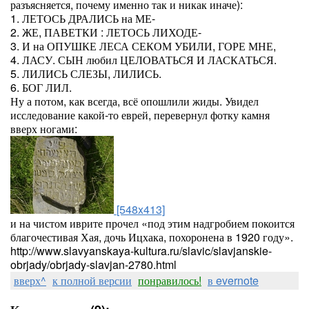
разъясняется, почему именно так и никак иначе):
1. ЛЕТОСЬ ДРАЛИСЬ на МЕ-
2. ЖЕ, ПАВЕТКИ : ЛЕТОСЬ ЛИХОДЕ-
3. И на ОПУШКЕ ЛЕСА СЕКОМ УБИЛИ, ГОРЕ МНЕ,
4. ЛАСУ. СЫН любил ЦЕЛОВАТЬСЯ И ЛАСКАТЬСЯ.
5. ЛИЛИСЬ СЛЕЗЫ, ЛИЛИСЬ.
6. БОГ ЛИЛ.
Ну а потом, как всегда, всё опошлили жиды. Увидел
исследование какой-то еврей, перевернул фотку камня
вверх ногами:
[548x413]
и на чистом иврите прочел «под этим надгробием покоится
благочестивая Хая, дочь Ицхака, похоронена в 1920 году».
http://www.slavyanskaya-kultura.ru/slavic/slavjanskie-
obrjady/obrjady-slavjan-2780.html
вверх^
к полной версии
понравилось!
в evernote