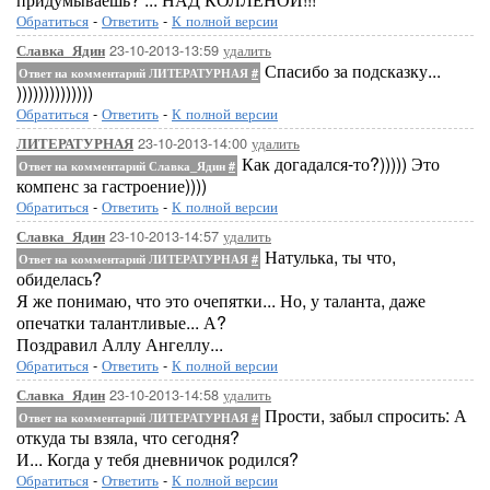
Обратиться
-
Ответить
-
К полной версии
23-10-2013-13:59
удалить
Славка_Ядин
Спасибо за подсказку...
Ответ на комментарий ЛИТЕРАТУРНАЯ
#
))))))))))))))
Обратиться
-
Ответить
-
К полной версии
23-10-2013-14:00
удалить
ЛИТЕРАТУРНАЯ
Как догадался-то?))))) Это
Ответ на комментарий Славка_Ядин
#
компенс за гастроение))))
Обратиться
-
Ответить
-
К полной версии
23-10-2013-14:57
удалить
Славка_Ядин
Натулька, ты что,
Ответ на комментарий ЛИТЕРАТУРНАЯ
#
обиделась?
Я же понимаю, что это очепятки... Но, у таланта, даже
опечатки талантливые... А?
Поздравил Аллу Ангеллу...
Обратиться
-
Ответить
-
К полной версии
23-10-2013-14:58
удалить
Славка_Ядин
Прости, забыл спросить: А
Ответ на комментарий ЛИТЕРАТУРНАЯ
#
откуда ты взяла, что сегодня?
И... Когда у тебя дневничок родился?
Обратиться
-
Ответить
-
К полной версии