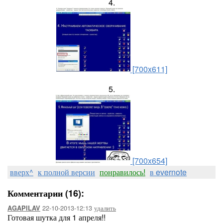
4.
[700x611]
5.
[700x654]
вверх^
к полной версии
понравилось!
в evernote
Комментарии (16):
22-10-2013-12:13
удалить
AGAPILAV
Готовая шутка для 1 апреля!!