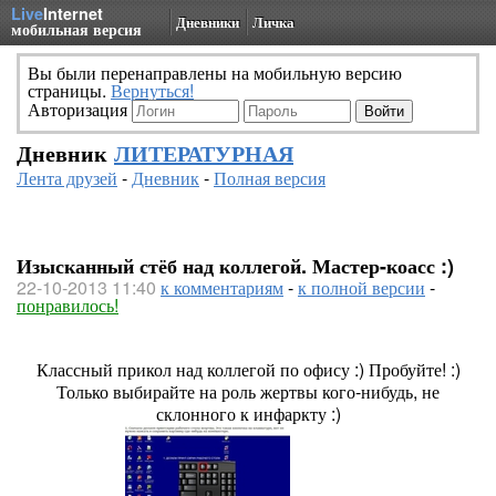
Live
Internet
Дневники
Личка
мобильная версия
Вы были перенаправлены на мобильную версию
страницы.
Вернуться!
Авторизация
Дневник
ЛИТЕРАТУРНАЯ
Лента друзей
-
Дневник
-
Полная версия
Изысканный стёб над коллегой. Мастер-коасс :)
22-10-2013 11:40
к комментариям
-
к полной версии
-
понравилось!
Классный прикол над коллегой по офису :) Пробуйте! :)
Только выбирайте на роль жертвы кого-нибудь, не
склонного к инфаркту :)