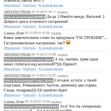
отмочить, ежели чего :)
Обратиться
-
Ответить
-
К полной версии
22-10-2013-16:11
удалить
ЛИТЕРАТУРНАЯ
Да-да :) Имейте ввиду, Виталий :)
Ответ на комментарий vit4109
#
Доброго дня и отличного гастроения!
Обратиться
-
Ответить
-
К полной версии
23-10-2013-13:35
удалить
Славка_Ядин
Какое замечательное слово ты придумала "ГАСТРОЕНИЕ"...
Гастрономическое настроение, так?
Обратиться
-
Ответить
-
К полной версии
23-10-2013-13:56
удалить
ЛИТЕРАТУРНАЯ
А ты, смотрю, прям сразу
Ответ на комментарий Славка_Ядин
#
начал стебаться над колленой!?)))) Привет!
Обратиться
-
Ответить
-
К полной версии
23-10-2013-13:57
удалить
ЛИТЕРАТУРНАЯ
Сегодня, кстати, у твоей
Ответ на комментарий Славка_Ядин
#
подгужки, Ромашкового Ангела, дневнику два годика.
Сходи, поздравь)))) Ей приятно будет.
Обратиться
-
Ответить
-
К полной версии
23-10-2013-13:59
удалить
Славка_Ядин
Ага! Это ты специально
Ответ на комментарий ЛИТЕРАТУРНАЯ
#
придумываешь? ... НАД КОЛЛЕНОЙ!!!