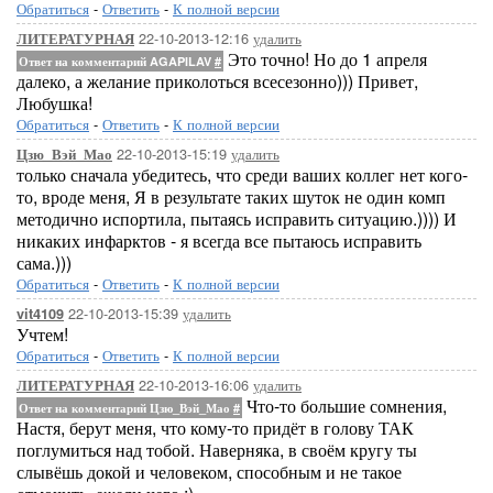
Обратиться
-
Ответить
-
К полной версии
22-10-2013-12:16
удалить
ЛИТЕРАТУРНАЯ
Это точно! Но до 1 апреля
Ответ на комментарий AGAPILAV
#
далеко, а желание приколоться всесезонно))) Привет,
Любушка!
Обратиться
-
Ответить
-
К полной версии
22-10-2013-15:19
удалить
Цзю_Вэй_Мао
только сначала убедитесь, что среди ваших коллег нет кого-
то, вроде меня, Я в результате таких шуток не один комп
методично испортила, пытаясь исправить ситуацию.)))) И
никаких инфарктов - я всегда все пытаюсь исправить
сама.)))
Обратиться
-
Ответить
-
К полной версии
22-10-2013-15:39
удалить
vit4109
Учтем!
Обратиться
-
Ответить
-
К полной версии
22-10-2013-16:06
удалить
ЛИТЕРАТУРНАЯ
Что-то большие сомнения,
Ответ на комментарий Цзю_Вэй_Мао
#
Настя, берут меня, что кому-то придёт в голову ТАК
поглумиться над тобой. Наверняка, в своём кругу ты
слывёшь докой и человеком, способным и не такое