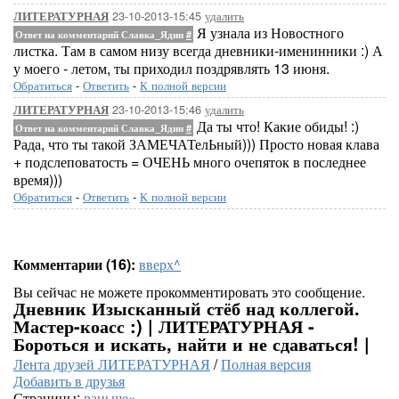
23-10-2013-15:45
удалить
ЛИТЕРАТУРНАЯ
Я узнала из Новостного
Ответ на комментарий Славка_Ядин
#
листка. Там в самом низу всегда дневники-именинники :) А
у моего - летом, ты приходил поздрявлять 13 июня.
Обратиться
-
Ответить
-
К полной версии
23-10-2013-15:46
удалить
ЛИТЕРАТУРНАЯ
Да ты что! Какие обиды! :)
Ответ на комментарий Славка_Ядин
#
Рада, что ты такой ЗАМЕЧАТелЬный))) Просто новая клава
+ подслеповатость = ОЧЕНЬ много очепяток в последнее
время)))
Обратиться
-
Ответить
-
К полной версии
Комментарии (16):
вверх^
Вы сейчас не можете прокомментировать это сообщение.
Дневник Изысканный стёб над коллегой.
Мастер-коасс :) | ЛИТЕРАТУРНАЯ -
Бороться и искать, найти и не сдаваться! |
Лента друзей ЛИТЕРАТУРНАЯ
/
Полная версия
Добавить в друзья
Страницы:
раньше»