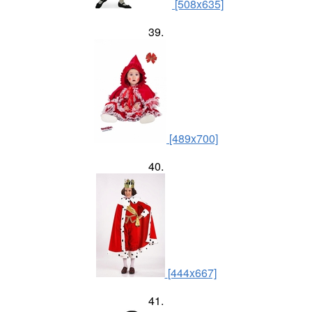
[508x635]
39.
[489x700]
40.
[444x667]
41.