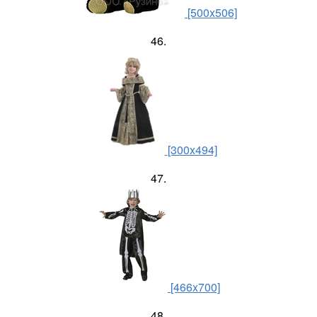
[500x506]
46.
[300x494]
47.
[466x700]
48.