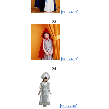
[330x413]
23.
[330x413]
24.
[525x700]