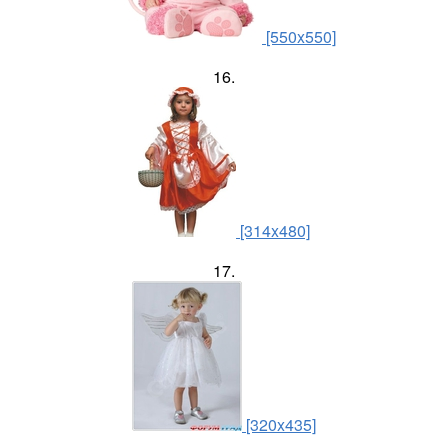
[550x550]
16.
[314x480]
17.
[320x435]