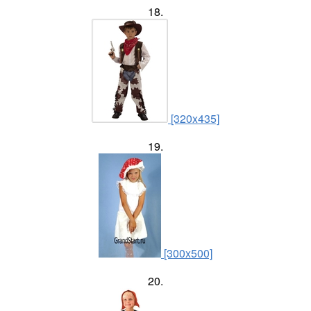
18.
[320x435]
19.
[300x500]
20.