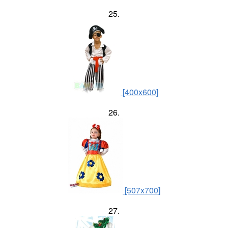
25.
[400x600]
26.
[507x700]
27.