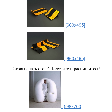
[660x495]
[660x495]
Готовы спать стоя? Получите и распишитесь!
[598x700]