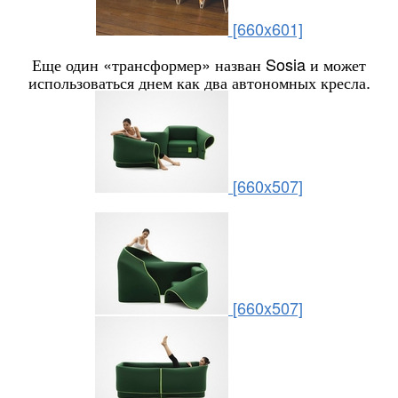
[660x601]
Еще один «трансформер» назван Sosia и может
использоваться днем как два автономных кресла.
[660x507]
[660x507]