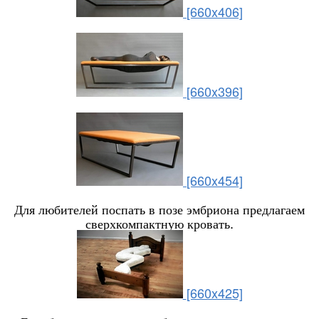
[660x406]
[660x396]
[660x454]
Для любителей поспать в позе эмбриона предлагаем
сверхкомпактную кровать.
[660x425]