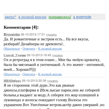
вверх^
к полной версии
понравилось!
в evernote
Комментарии (4):
26-10-2013-17:31
удалить
Biryusinka
Да. И романтичные и экстрим есть... На все вкусы,
разбирай! Дизайнеры не дремлють!..
Обратиться
-
Ответить
-
К полной версии
26-10-2013-19:45
удалить
Сергей_Удачин
Ох и ретроград я в этом плане... Мне бы любую кроватку,
была бы мягонькой и уютненькой. А это значит - интимной,
моей... Хорошо!!!)))
Обратиться
-
Ответить
-
К полной версии
26-10-2013-20:36
удалить
ИВАНибрат
Я не сторонник этой дури.Это как рваные
джинсы,платформа в 20см.лысые парни,они же себореей
больны,а выдают за моду.А себорея это жир излишний в
луковицах и волосы покидают голову.Волосы это
украшение.Вот Унесённые ветром,актёр давно умерший ,но