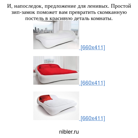
И, напоследок, предложение для ленивых. Простой
зип-замок поможет вам превратить скомканную
постель в красивую деталь комнаты.
[660x411]
[660x411]
[660x411]
nibler.ru