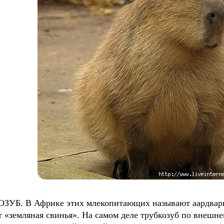
ЗУБ. В Африке этих млекопитающих называют аардварк, 
т «земляная свинья». На самом деле трубкозуб по внешн