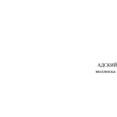
АДСКИЙ В
моллюска 