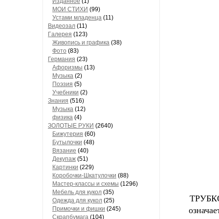
Изданное
(1)
МОИ СТИХИ
(99)
Устами младенца
(11)
Видеозал
(11)
Гaлерея
(123)
Живопись и грaфикa
(38)
Фото
(83)
Гермaния
(23)
Aфоризмы
(13)
Музыкa
(2)
Поэзия
(5)
Учебники
(2)
Знания
(516)
Музыкa
(12)
физика
(4)
ЗОЛОТЫЕ РУКИ
(2640)
Бижутерия
(60)
Бутылочки
(48)
Вязaние
(40)
Декупaж
(51)
Кaртинки
(229)
Коробочки-Шкатулочки
(88)
Мастер-классы и схемы
(1296)
Мебель для кукол
(35)
ТРУБКО
Одеждa для кукол
(25)
Примочки и фишки
(245)
означае
Скрaпбумaгa
(104)