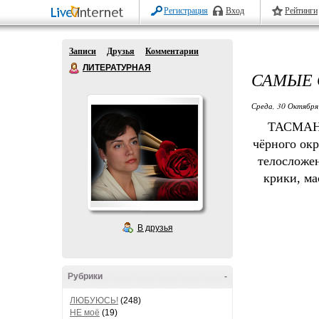
Регистрация
Вход
Рейтинги
Записи
Друзья
Комментарии
ЛИТЕРАТУРНАЯ
САМЫЕ 
Среда, 30 Октября
ТАСМАНС
чёрного окр
телосложен
крики, ма
В друзья
Рубрики
-
ЛЮБУЮСЬ!
(248)
НЕ моё
(19)