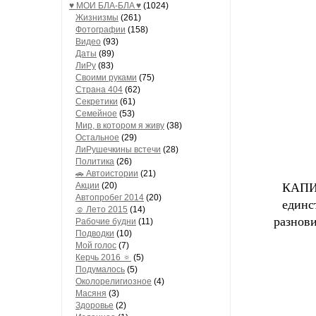
♥ МОИ БЛA-БЛA ♥
(1024)
Жизнизмы
(261)
Фотографии
(158)
Видео
(93)
Даты
(89)
ЛиРу
(83)
Своими руками
(75)
Страна 404
(62)
Секретики
(61)
Семейное
(53)
Мир, в котором я живу
(38)
Остальное
(29)
ЛиРушечкины встечи
(28)
Политика
(26)
🚗 Автоистории
(21)
Акции
(20)
КАПИБ
Автопробег 2014
(20)
единс
☺ Лето 2015
(14)
разнови
Рабочие будни
(11)
Подводки
(10)
Мой голос
(7)
Керчь 2016 🔅
(5)
Подумалось
(5)
Околорелигиозное
(4)
Масяня
(3)
Здоровье
(2)