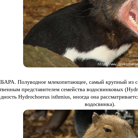
АРА. Полуводное млекопитающее, самый крупный из со
твенным представителем семейства водосвинковых (Hydro
дность Hydrochoerus isthmius, иногда она рассматриваетс
водосвинка).