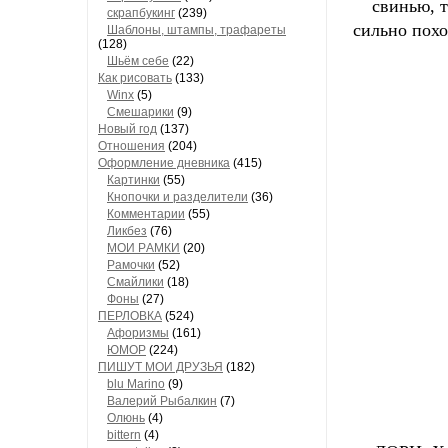
свинью, 
скрапбукинг
(239)
сильно похо
Шaблоны, штaмпы, трaфaреты
(128)
Шьём себе
(22)
Как рисовать
(133)
Winx
(5)
Смешарики
(9)
Новый год
(137)
Отношения
(204)
Оформление дневника
(415)
Кaртинки
(55)
Кнопочки и рaзделители
(36)
Комментaрии
(55)
Ликбез
(76)
МОИ РAМКИ
(20)
Рaмочки
(52)
Смaйлики
(18)
Фоны
(27)
ПЕРЛОВКА
(524)
Aфоризмы
(161)
ЮМОР
(224)
ПИШУТ МОИ ДРУЗЬЯ
(182)
blu Marino
(9)
Валерий Рыбалкин
(7)
Олюнь
(4)
bittern
(4)