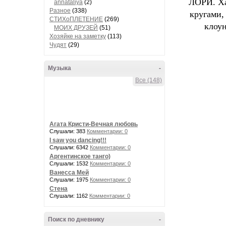
ЛОРИ. Ха
annataliya
(2)
Разное
(338)
кругами,
СТИХоПЛЕТЕНИЕ
(269)
клоун
МОИХ ДРУЗЕЙ
(51)
Хозяйке на заметку
(113)
Чудят
(29)
Музыка
-
Все (148)
Агата Кристи-Вечная любовь
Слушали: 383
Комментарии: 0
I saw you dancing!!!
Слушали: 6342
Комментарии: 0
Аргентинское танго)
Слушали: 1532
Комментарии: 0
Ванесса Мей
Слушали: 1975
Комментарии: 0
Стена
Слушали: 1162
Комментарии: 0
Поиск по дневнику
-