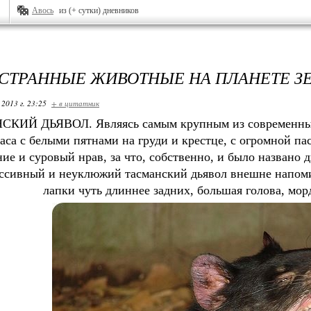
Авось
из (+ сутки) дневников
СТРАННЫЕ ЖИВОТНЫЕ НА ПЛАНЕТЕ З
 2013 г. 23:25
+ в цитатник
КИЙ ДЬЯВОЛ. Являясь самым крупным из современных
аса с белыми пятнами на груди и крестце, с огромной п
ие и суровый нрав, за что, собственно, и было названо 
ссивный и неуклюжий тасманский дьявол внешне напоми
лапки чуть длиннее задних, большая голова, мор