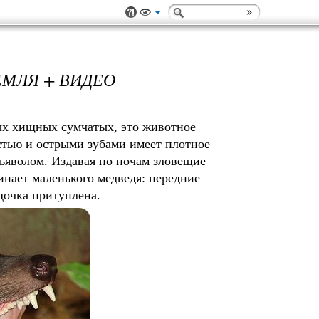
ЕМЛЯ + ВИДЕО
 хищных сумчатых, это животное
астью и острыми зубами имеет плотное
дьяволом. Издавая по ночам зловещие
нает маленького медведя: передние
дочка притуплена.