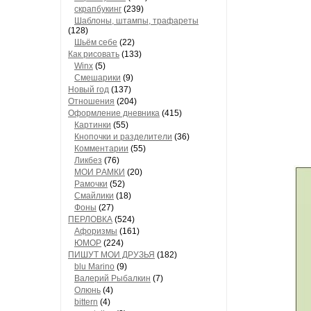
скрапбукинг
(239)
Шaблоны, штaмпы, трaфaреты
(128)
Шьём себе
(22)
Как рисовать
(133)
Winx
(5)
Смешарики
(9)
Новый год
(137)
Отношения
(204)
Оформление дневника
(415)
Кaртинки
(55)
Кнопочки и рaзделители
(36)
Комментaрии
(55)
Ликбез
(76)
МОИ РAМКИ
(20)
Рaмочки
(52)
Смaйлики
(18)
Фоны
(27)
ПЕРЛОВКА
(524)
Aфоризмы
(161)
ЮМОР
(224)
ПИШУТ МОИ ДРУЗЬЯ
(182)
blu Marino
(9)
Валерий Рыбалкин
(7)
Олюнь
(4)
bittern
(4)