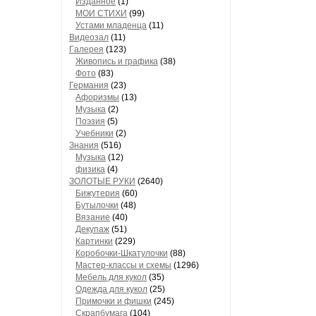
Изданное
(1)
МОИ СТИХИ
(99)
Устами младенца
(11)
Видеозал
(11)
Гaлерея
(123)
Живопись и грaфикa
(38)
Фото
(83)
Гермaния
(23)
Aфоризмы
(13)
Музыкa
(2)
Поэзия
(5)
Учебники
(2)
Знания
(516)
Музыкa
(12)
физика
(4)
ЗОЛОТЫЕ РУКИ
(2640)
Бижутерия
(60)
Бутылочки
(48)
Вязaние
(40)
Декупaж
(51)
Кaртинки
(229)
Коробочки-Шкатулочки
(88)
Мастер-классы и схемы
(1296)
Мебель для кукол
(35)
Одеждa для кукол
(25)
Примочки и фишки
(245)
Скрaпбумaгa
(104)