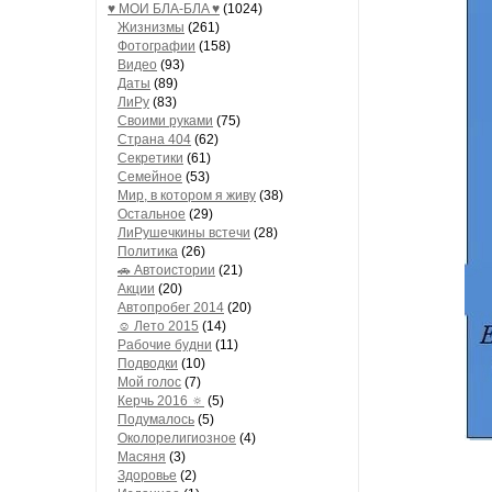
♥ МОИ БЛA-БЛA ♥
(1024)
Жизнизмы
(261)
Фотографии
(158)
Видео
(93)
Даты
(89)
ЛиРу
(83)
Своими руками
(75)
Страна 404
(62)
Секретики
(61)
Семейное
(53)
Мир, в котором я живу
(38)
Остальное
(29)
ЛиРушечкины встечи
(28)
Политика
(26)
🚗 Автоистории
(21)
Акции
(20)
Автопробег 2014
(20)
☺ Лето 2015
(14)
Рабочие будни
(11)
Подводки
(10)
Мой голос
(7)
Керчь 2016 🔅
(5)
Подумалось
(5)
Околорелигиозное
(4)
Масяня
(3)
Здоровье
(2)