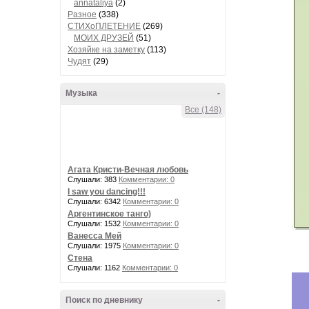
annataliya
(2)
Разное
(338)
СТИХоПЛЕТЕНИЕ
(269)
МОИХ ДРУЗЕЙ
(51)
Хозяйке на заметку
(113)
Чудят
(29)
Музыка
-
Все (148)
Агата Кристи-Вечная любовь
Слушали: 383
Комментарии: 0
I saw you dancing!!!
Слушали: 6342
Комментарии: 0
Аргентинское танго)
Слушали: 1532
Комментарии: 0
Ванесса Мей
Слушали: 1975
Комментарии: 0
Стена
Слушали: 1162
Комментарии: 0
Поиск по дневнику
-