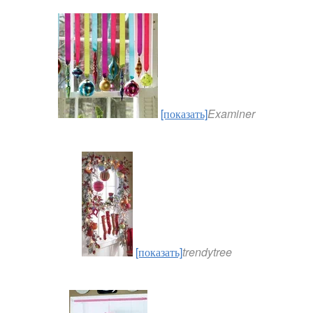
[показать]
Examiner
[показать]
trendytree