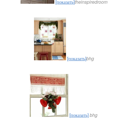
[показать]
theinspiredroom
[показать]
bhg
[показать]
bhg