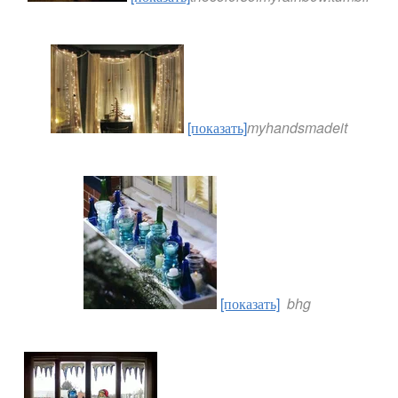
[показать]
myhandsmadeit
[показать]
bhg