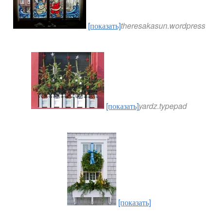
[показать]
theresakasun.wordpress
[показать]
yardz.typepad
[показать]