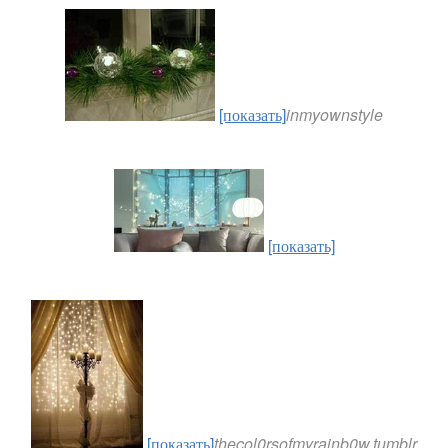
[показать]
inmyownstyle
[показать]
[показать]
thecol0rsofmyrainb0w.tumblr