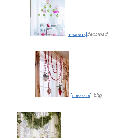
[показать]
decorpad
[показать]
bhg