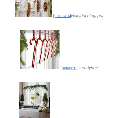
[показать]
vickydar.blogspot
[показать]
trendytree