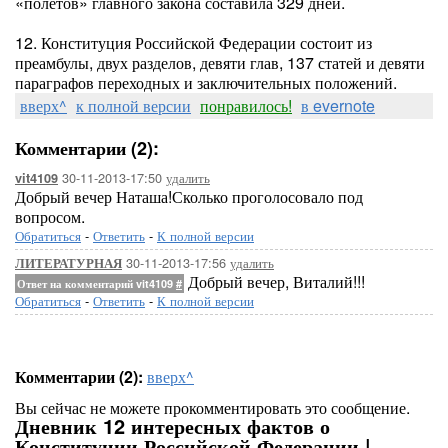
«полетов» главного закона составила 329 дней.
12. Конституция Российской Федерации состоит из
преамбулы, двух разделов, девяти глав, 137 статей и девяти
параграфов переходных и заключительных положений.
вверх^
к полной версии
понравилось!
в evernote
Комментарии (2):
30-11-2013-17:50
удалить
vit4109
Добрый вечер Наташа!Сколько проголосовало под
вопросом.
Обратиться
-
Ответить
-
К полной версии
30-11-2013-17:56
удалить
ЛИТЕРАТУРНАЯ
Добрый вечер, Виталий!!!
Ответ на комментарий vit4109
#
Обратиться
-
Ответить
-
К полной версии
Комментарии (2):
вверх^
Вы сейчас не можете прокомментировать это сообщение.
Дневник 12 интересных фактов о
Конституции Российской Федерации |