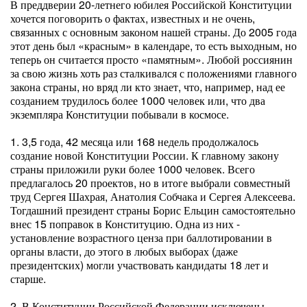
В преддверии 20-летнего юбилея Российской Конституции
хочется поговорить о фактах, известных и не очень,
связанных с основным законом нашей страны. До 2005 года
этот день был «красным» в календаре, то есть выходным, но
теперь он считается просто «памятным». Любой россиянин
за свою жизнь хоть раз сталкивался с положениями главного
закона страны, но вряд ли кто знает, что, например, над ее
созданием трудилось более 1000 человек или, что два
экземпляра Конституции побывали в космосе.
1. 3,5 года, 42 месяца или 168 недель продолжалось
создание новой Конституции России. К главному закону
страны приложили руки более 1000 человек. Всего
предлагалось 20 проектов, но в итоге выбрали совместный
труд Сергея Шахрая, Анатолия Собчака и Сергея Алексеева.
Тогдашний президент страны Борис Ельцин самостоятельно
внес 15 поправок в Конституцию. Одна из них -
установление возрастного ценза при баллотировании в
органы власти, до этого в любых выборах (даже
президентских) могли участвовать кандидаты 18 лет и
старше.
2. В Конституции Российской Федерации исключены