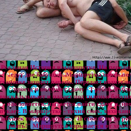
Реальная История в маршрутке. На передн
едут две бабушки. Маршрутка почти по
становке заходит парень. Передает водителю
проезд и получает сдачу - 1 рубль. Рубл
выскальзывает и падает под сиденья бабуш
наклоняется, пытается найти сдачу и, не
пукает. В маршрутке - тихий смех, хихикань
бабушек говорит другой: "И стоило из-за ру
рвать!" Маршрутка взрывается от хохот