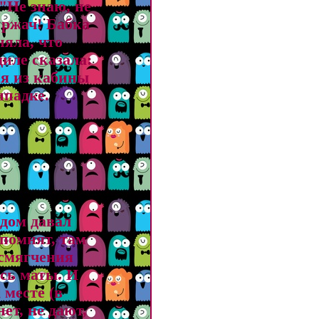
"Не знаю, не
 ржач! Бабка
яла, что
иле сказала:
ся из кабины
ипадке.
здом давал
 помнят, там
 смягчения
сь маты. И
 месте (в
ет, не дают,