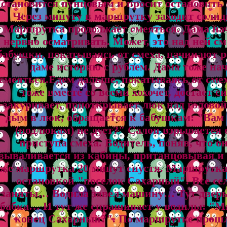
становится пунцовым и просит остановить
Через минуту в маршрутку заходит солид
Маршрутка продолжает смеяться. Дама нач
нервно осматривать. Может, это над ней с
бабушки, покатываясь от смеха, начинают 
даме историю с рублем. Дама тоже на
смеяться.Едем дальше, покатываясь от смех
тоже вместе со всеми хохочет, достает с
закуривает, приоткрывает люк над голово
дым в люк, обращается к бабушкам: "Вам
(подлюкам) не дует?" Салон взрывается 
приступа смеха. Водитель, поняв, что он
вываливается из кабины, пританцовывая и 
же маршрутка 20 минут спустя. Маршрутка
остановкой "поселок Сахарный". Все сел
заняты… Водила завел машину… Тут дверь
бабка… И тут же спрашивает у водилы: "Ми
конец Сахарный?". По маршрутке прошл