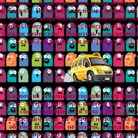
хихиканье… Водила не долго думая ответил:
пробовал!". По маршрутке пошел открытый
осмотрев ястребиным взглядом салон пон
свободных мест нету… И протягивая 10р. вод
"Возьми меня стоя!". Водитель вываливает
в сугроб и трясется в истерическом пр
В одном из небольших гоpодов театp пpое
"Гpозy" Остpовского. Как многие, навеpно,
есть сцена самобpосания тела в pекy. Для
последствий падения обычно использовали
обычно их с собой не возили, а искали на
школах, споpтзалах). А здесь вышел облом: н