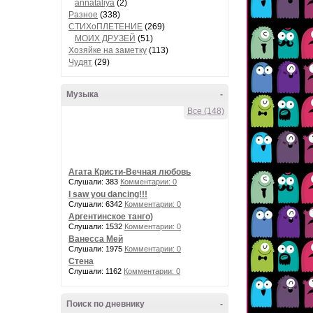
annataliya
(2)
Разное
(338)
СТИХоПЛЕТЕНИЕ
(269)
МОИХ ДРУЗЕЙ
(51)
Хозяйке на заметку
(113)
Чудят
(29)
Музыка
-
Все (148)
Агата Кристи-Вечная любовь
Слушали: 383
Комментарии: 0
I saw you dancing!!!
Слушали: 6342
Комментарии: 0
Аргентинское танго)
Слушали: 1532
Комментарии: 0
Ванесса Мей
Слушали: 1975
Комментарии: 0
Стена
Слушали: 1162
Комментарии: 0
Поиск по дневнику
-