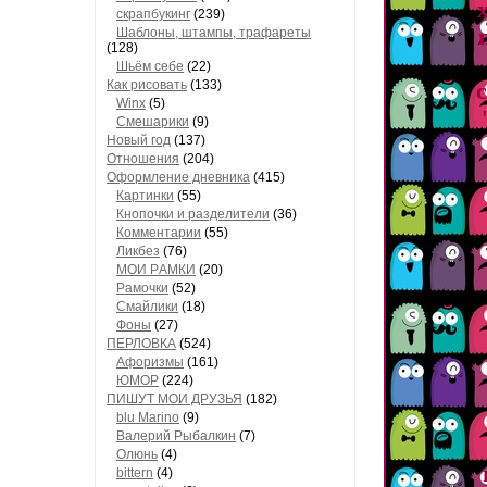
скрапбукинг
(239)
Шaблоны, штaмпы, трaфaреты
(128)
Шьём себе
(22)
Как рисовать
(133)
Winx
(5)
Смешарики
(9)
Новый год
(137)
Отношения
(204)
Оформление дневника
(415)
Кaртинки
(55)
Кнопочки и рaзделители
(36)
Комментaрии
(55)
Ликбез
(76)
МОИ РAМКИ
(20)
Рaмочки
(52)
Смaйлики
(18)
Фоны
(27)
ПЕРЛОВКА
(524)
Aфоризмы
(161)
ЮМОР
(224)
ПИШУТ МОИ ДРУЗЬЯ
(182)
blu Marino
(9)
Валерий Рыбалкин
(7)
Олюнь
(4)
bittern
(4)