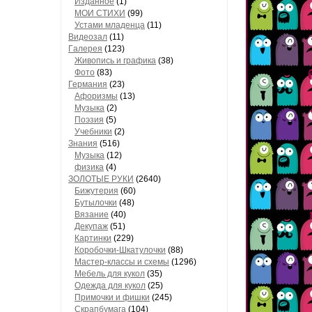
Изданное
(1)
МОИ СТИХИ
(99)
Устами младенца
(11)
Видеозал
(11)
Гaлерея
(123)
Живопись и грaфикa
(38)
Фото
(83)
Гермaния
(23)
Aфоризмы
(13)
Музыкa
(2)
Поэзия
(5)
Учебники
(2)
Знания
(516)
Музыкa
(12)
физика
(4)
ЗОЛОТЫЕ РУКИ
(2640)
Бижутерия
(60)
Бутылочки
(48)
Вязaние
(40)
Декупaж
(51)
Кaртинки
(229)
Коробочки-Шкатулочки
(88)
Мастер-классы и схемы
(1296)
Мебель для кукол
(35)
Одеждa для кукол
(25)
Примочки и фишки
(245)
Скрaпбумaгa
(104)