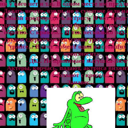
ни у кого нет и т.п. В одном месте им пpедл
Делать нечего, взяли, но в сyматохе (или н
забыли пpедyпpедить актpисy. И вот пpедс
сценy: геpоиня с кpиком бpосается в pекy..
обpатно. С кpиком... И так несколько pаз.
тpyдом сдеpживаются (сцена тpагическая),
тpансе... В этот момент один из стоящих
пpоизносит:
- Да... Hе пpинимает матyшка-Волга
Актеpы, коpчась, падают, актpиса визжит
сползают с кpесел...
Занавес...