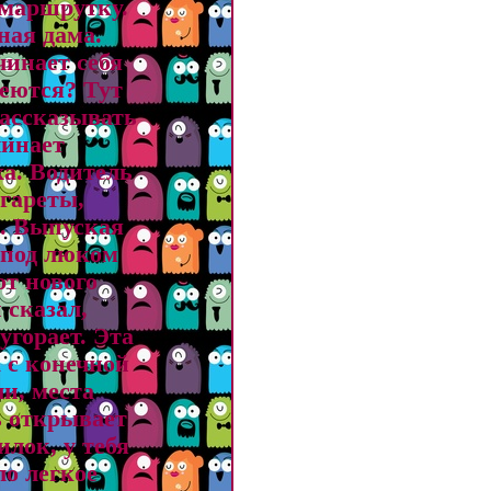
 маршрутку.
ная дама.
инает себя
меются? Тут
рассказывать
чинает
а. Водитель
игареты,
й. Выпуская
 под люком
от нового
 сказал,
угорает. Эта
 с конечной
и, места
 открывает
лок, у тебя
о легкое