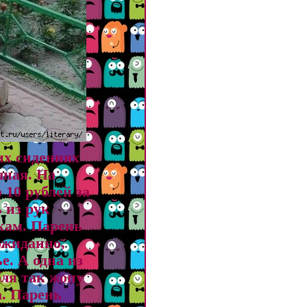
их сидениях
лная. На
 10 рублей за
ь из рук
кам. Парень
ожиданно,
е. А одна из
бля так жопу
а. Парень