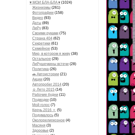
♥ МОИ БЛA-БЛA ♥
(1024)
Жизнизмы
(261)
Фотографии
(158)
Видео
(93)
Даты
(89)
ЛиРу
(83)
Своими руками
(75)
Страна 404
(62)
Секретики
(61)
Семейное
(53)
Мир, в котором я живу
(38)
Остальное
(29)
ЛиРушечкины встечи
(28)
Политика
(26)
🚗 Автоистории
(21)
Акции
(20)
о
Автопробег 2014
(20)
☺ Лето 2015
(14)
Рабочие будни
(11)
Подводки
(10)
Мой голос
(7)
Керчь 2016 🔅
(5)
Подумалось
(5)
Околорелигиозное
(4)
Масяня
(3)
Здоровье
(2)