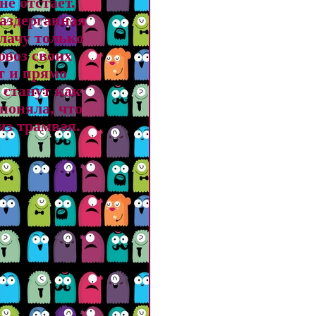
не отстает.
раздерганная
плачу только
овоз своих
т и прямо
 станут как
поняла, что
из трамвая.