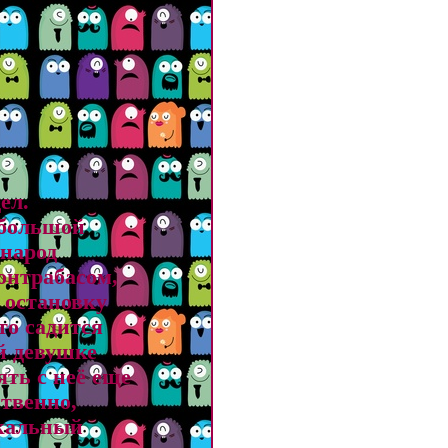
ел.
 большой
 народ
онтрабасом,
 остановку
то садится
ой девушке
ять с неё еще
ственно,
ыкальный