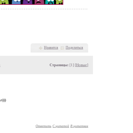
Нравится
Поделиться
»
Страницы:
[1] [
Новые
]
л)))
Ответить
С цитатой
В цитатник