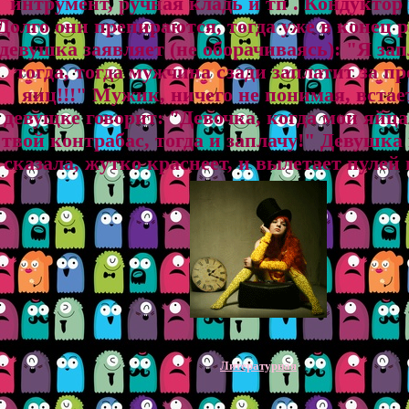
интрумент, ручная кладь и тп . Кондуктор 
Долго они препираются, тогда уже в конец 
девушка заявляет (не оборачиваясь): "Я за
тогда, тогда мужчина сзади заплатит за пр
яиц!!!" Мужик, ничего не понимая, встае
девущке говорит: "Девочка, когда мои яйца
твой контрабас, тогда и заплачу!" Девушка 
сказала, жутко краснеет, и вылетает пулей 
Литературная