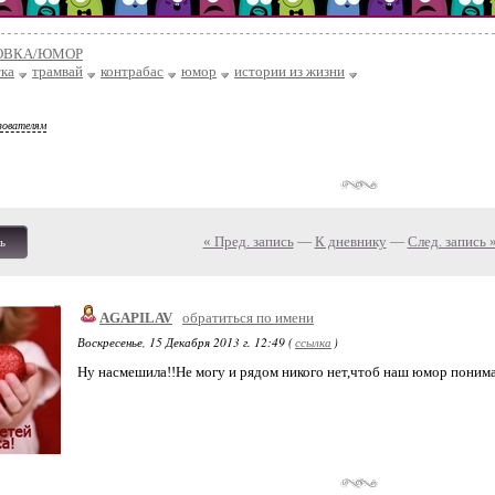
ОВКА/ЮМОР
ка
трамвай
контрабас
юмор
истории из жизни
зователям
« Пред. запись
—
К дневнику
—
След. запись 
ь
AGAPILAV
обратиться по имени
Воскресенье, 15 Декабря 2013 г. 12:49 (
ссылка
)
Ну насмешила!!Не могу и рядом никого нет,чтоб наш юмор понима