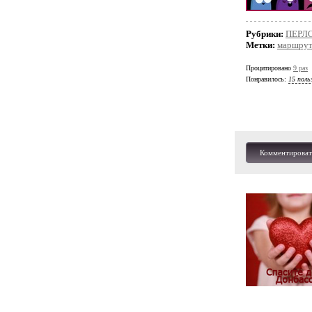
Рубрики:
ПЕРЛ
Метки:
маршрут
Процитировано
9 раз
Понравилось:
15 поль
Комментироват