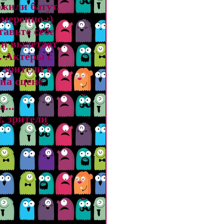
ожили батyт.
амеpенно :)
тавьте себе
. и вылетает
.. Актеpы с
 зpители в
 на сцене
...
, зpители