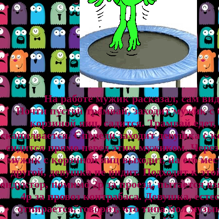
На работе мужик расказал, сам вид
Почти пустой трамвай, заходит мужик с
корзиной яиц, садится. Трамвай едет,
скапилвается. Спереди заходит девушка с к
сидится прямо перед этим мужиком. Через
мужик с корзиной яиц выходит, на его мес
другой, девушка не видит. Подходит к эт
ондуктор, помимо 2р за проезд, пытается вз
4р за провоз контрабаса. Девушка, есте
отпирается, говорит, что типа мол муз