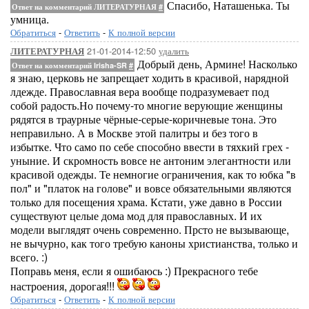
Спасибо, Наташенька. Ты
Ответ на комментарий ЛИТЕРАТУРНАЯ
#
умница.
Обратиться
-
Ответить
-
К полной версии
21-01-2014-12:50
удалить
ЛИТЕРАТУРНАЯ
Добрый день, Армине! Насколько
Ответ на комментарий Irisha-SR
#
я знаю, церковь не запрещает ходить в красивой, нарядной
лдежде. Православная вера вообще подразумевает под
собой радость.Но почему-то многие верующие женщины
рядятся в траурные чёрные-серые-коричневые тона. Это
неправильно. А в Москве этой палитры и без того в
избытке. Что само по себе способно ввести в тяхкий грех -
уныние. И скромность вовсе не антоним элегантности или
красивой одежды. Те немногие ограничения, как то юбка "в
пол" и "платок на голове" и вовсе обязательными являются
только для посещения храма. Кстати, уже давно в России
существуют целые дома мод для православных. И их
модели выглядят очень современно. Прсто не вызывающе,
не вычурно, как того требую каноны христианства, только и
всего. :)
Поправь меня, если я ошибаюсь :) Прекрасного тебе
настроения, дорогая!!!
Обратиться
-
Ответить
-
К полной версии