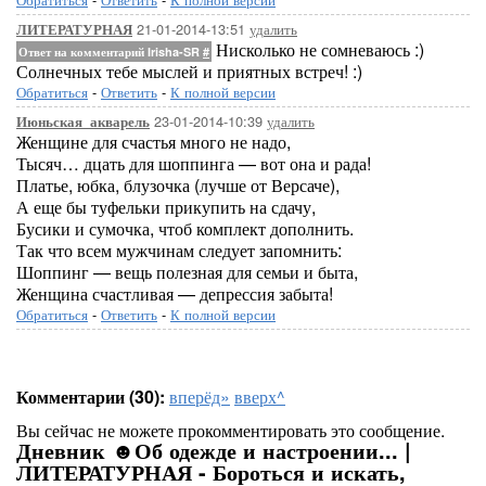
21-01-2014-13:51
удалить
ЛИТЕРАТУРНАЯ
Нисколько не сомневаюсь :)
Ответ на комментарий Irisha-SR
#
Солнечных тебе мыслей и приятных встреч! :)
Обратиться
-
Ответить
-
К полной версии
23-01-2014-10:39
удалить
Июньская_акварель
Женщине для счастья много не надо,
Тысяч… дцать для шоппинга — вот она и рада!
Платье, юбка, блузочка (лучше от Версаче),
А еще бы туфельки прикупить на сдачу,
Бусики и сумочка, чтоб комплект дополнить.
Так что всем мужчинам следует запомнить:
Шоппинг — вещь полезная для семьи и быта,
Женщина счастливая — депрессия забыта!
Обратиться
-
Ответить
-
К полной версии
Комментарии (30):
вперёд»
вверх^
Вы сейчас не можете прокомментировать это сообщение.
Дневник ☻Об одежде и настроении... |
ЛИТЕРАТУРНАЯ - Бороться и искать,