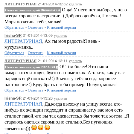
21-01-2014-12:52
удалить
ЛИТЕРАТУРНАЯ
О да! У него нет выбора, у него
Ответ на комментарий Biryusinka
#
всегда хорошее настроение :) Доброго денёчка, Полечка!
Моря позитива тебе, милая!
Обратиться
-
Ответить
-
К полной версии
21-01-2014-13:09
удалить
Irisha-SR
ЛИТЕРАТУРНАЯ
, Ах ты моя радость!Я ведь -
мусульманка..
Обратиться
-
Ответить
-
К полной версии
21-01-2014-13:11
удалить
ЛИТЕРАТУРНАЯ
О! Тем более! Это наши
Ответ на комментарий Irisha-SR
#
вымрачатся и ходят, будто на поминках. А таких, как у вас
нарядов ещё поискать! :) Значит у тебя всегда хорошее
настроение :) Буду брать с тебя пример! Целую, милая!
Обратиться
-
Ответить
-
К полной версии
21-01-2014-13:20
удалить
Irisha-SR
ЛИТЕРАТУРНАЯ
, Да,когда выхожу на улицу,всегда кто-
нибудь их женщин подходит и спрашивает,у вас мол есть
стилист такой,что вы так одеваетесь,я бы тоже так хотела...Я
стараюсь одеться скромно,но стильно.Без пугающих
элементов)))
Обратиться
-
Ответить
-
К полной версии