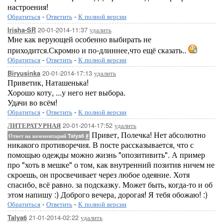
настроения!
Обратиться
-
Ответить
-
К полной версии
20-01-2014-11:37
удалить
Irisha-SR
Мне как верующей особенно выбирать не
приходится.Скромно и по-длиннее,что ещё сказать..
Обратиться
-
Ответить
-
К полной версии
20-01-2014-17:13
удалить
Biryusinka
Приветик, Наташенька!
Хорошо коту, ...у него нет выбора.
Удачи во всём!
Обратиться
-
Ответить
-
К полной версии
20-01-2014-17:52
удалить
ЛИТЕРАТУРНАЯ
Привет, Полечка! Нет абсолютно
Ответ на комментарий Talya6
#
никакого противоречия. В посте рассказывается, что с
помощью одежды можно жизнь "опозитивить". А пример
про "хоть в мешке" о том, как внутренний позитив ничем не
скроешь, он просвечивает через любое одеяние. Хотя
спасибо, всё равно. за подсказку. Может быть, когда-то и об
этом напишу :) Доброго вечера, дорогая! Я тебя обожаю! :)
Обратиться
-
Ответить
-
К полной версии
21-01-2014-02:22
удалить
Talya6