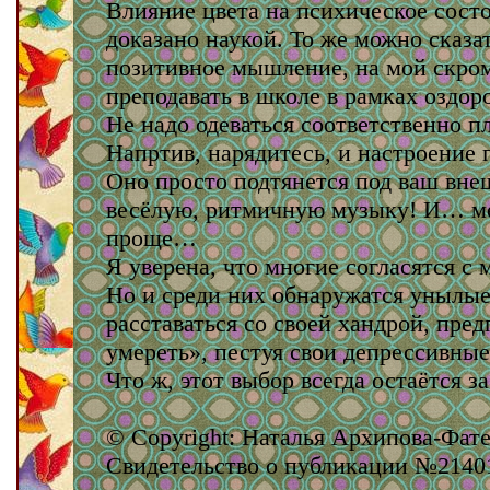
Влияние цвета на психическое состо
доказано наукой. То же можно сказа
позитивное мышление, на мой скром
преподавать в школе в рамках оздо
Не надо одеваться соответственно 
Напртив, нарядитесь, и настроение 
Оно просто подтянется под ваш вн
весёлую, ритмичную музыку! И… ме
проще…
Я уверена, что многие согласятся с
Но и среди них обнаружатся унылы
расставаться со своей хандрой, пре
умереть», пестуя свои депрессивные 
Что ж, этот выбор всегда остаётся з
© Copyright: Наталья Архипова-Фате
Свидетельство о публикации №2140