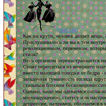
[584x640]
Как ни крути, человек делает вещи,
Прислушивались ли вы к тем внутре
революционным, переменам, которы
стиля?
Весь организм перенастраивается на
Стоит переодеться из вечернего пла
вместо манящей походки от бедра - 
загадочная туманность взгляда вдру
стальным блеском бескомпромиссно
Однако, чаще мы одеваемся согласн
мироощущению, статусу или настр
депрессии, например, облачаемся в