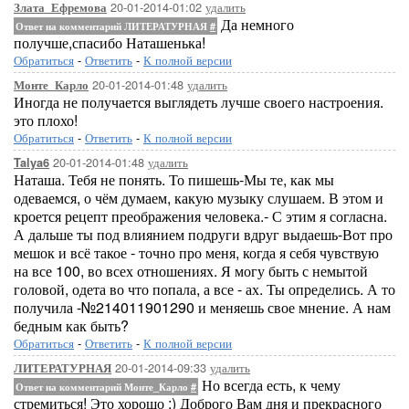
20-01-2014-01:02
удалить
Злата_Ефремова
Да немного
Ответ на комментарий ЛИТЕРАТУРНАЯ
#
получше,спасибо Наташенька!
Обратиться
-
Ответить
-
К полной версии
20-01-2014-01:48
удалить
Монте_Карло
Иногда не получается выглядеть лучше своего настроения.
это плохо!
Обратиться
-
Ответить
-
К полной версии
20-01-2014-01:48
удалить
Talya6
Наташа. Тебя не понять. То пишешь-Мы те, как мы
одеваемся, о чём думаем, какую музыку слушаем. В этом и
кроется рецепт преображения человека.- С этим я согласна.
А дальше ты под влиянием подруги вдруг выдаешь-Вот про
мешок и всё такое - точно про меня, когда я себя чувствую
на все 100, во всех отношениях. Я могу быть с немытой
головой, одета во что попала, а все - ах. Ты определись. А то
получила -№214011901290 и меняешь свое мнение. А нам
бедным как быть?
Обратиться
-
Ответить
-
К полной версии
20-01-2014-09:33
удалить
ЛИТЕРАТУРНАЯ
Но всегда есть, к чему
Ответ на комментарий Монте_Карло
#
стремиться! Это хорошо :) Доброго Вам дня и прекрасного