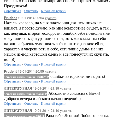
стальным блеском бескомпромиссности."Привет,Наташа!С
Праздником!
Обратиться
-
Ответить
-
К полной версии
19-01-2014-20:54
удалить
Prudent
Наталь, чеслово, на меня платье или джинсы никак не
влияют, я просто думаю, как мне комфортнее бьудет, а так ,
как девушка, второй молодости, ошибок себе позволить не
могу, или есть фигура или ее нет, хоть маскхалат на себя
натяни, а будешь чувствоать себя в платье для коктейля,
характер и уверенность в себе, есть такие дамы- на них
мешок из-под картошки одень и все понесутся их скупать,
но...)))
Обратиться
-
Ответить
-
К полной версии
19-01-2014-20:55
удалить
Prudent
ошибки авторские, не тырить)
Ответ на комментарий Prudent
#
Обратиться
-
Ответить
-
К полной версии
19-01-2014-21:39
удалить
ЛИТЕРАТУРНАЯ
Абсолютно согласна с Вами!
Ответ на комментарий Езаель
#
Доброго вечера и лёгкого начала недели! :)
Обратиться
-
Ответить
-
К полной версии
19-01-2014-21:40
удалить
ЛИТЕРАТУРНАЯ
Рада тебе, Леонид! Доброго вечера,
Ответ на комментарий dlpL
#