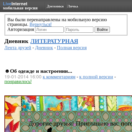
Live
Internet
Дневники
Личка
мобильная версия
Вы были перенаправлены на мобильную версию
страницы.
Вернуться!
Авторизация
Дневник
ЛИТЕРАТУРНАЯ
Лента друзей
-
Дневник
-
Полная версия
☻Об одежде и настроении...
19-01-2014 16:00
к комментариям
-
к полной версии
-
понравилось!
Дорогие друзья! Приглашаю вас пого