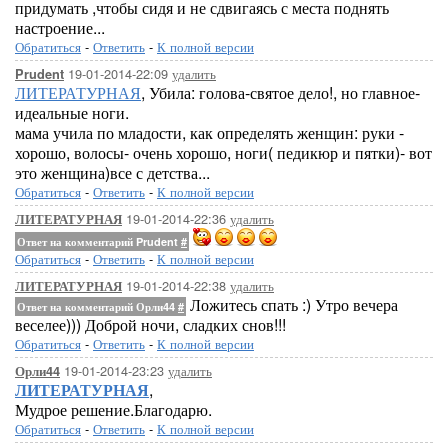
придумать ,чтобы сидя и не сдвигаясь с места поднять
настроение...
Обратиться
-
Ответить
-
К полной версии
19-01-2014-22:09
удалить
Prudent
ЛИТЕРАТУРНАЯ
, Убила: голова-святое дело!, но главное-
идеальные ноги.
мама учила по младости, как определять женщин: руки -
хорошо, волосы- очень хорошо, ноги( педикюр и пятки)- вот
это женщина)все с детства...
Обратиться
-
Ответить
-
К полной версии
19-01-2014-22:36
удалить
ЛИТЕРАТУРНАЯ
Ответ на комментарий Prudent
#
Обратиться
-
Ответить
-
К полной версии
19-01-2014-22:38
удалить
ЛИТЕРАТУРНАЯ
Ложитесь спать :) Утро вечера
Ответ на комментарий Орли44
#
веселее))) Доброй ночи, сладких снов!!!
Обратиться
-
Ответить
-
К полной версии
19-01-2014-23:23
удалить
Орли44
ЛИТЕРАТУРНАЯ
,
Мудрое решение.Благодарю.
Обратиться
-
Ответить
-
К полной версии