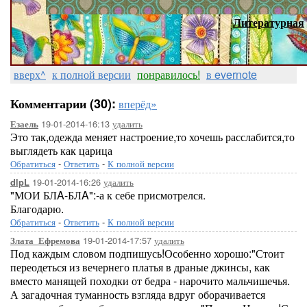
Литературная
вверх^
к полной версии
понравилось!
в evernote
Комментарии (30):
вперёд»
19-01-2014-16:13
удалить
Езаель
Это так,одежда меняет настроение,то хочешь расслабится,то
выглядеть как царица
Обратиться
-
Ответить
-
К полной версии
19-01-2014-16:26
удалить
dlpL
"МОИ БЛA-БЛA":-а к себе присмотрелся.
Благодарю.
Обратиться
-
Ответить
-
К полной версии
19-01-2014-17:57
удалить
Злата_Ефремова
Под каждым словом подпишусь!Особенно хорошо:"Стоит
переодеться из вечернего платья в драные джинсы, как
вместо манящей походки от бедра - нарочито мальчишечья.
А загадочная туманность взгляда вдруг оборачивается