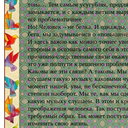
тона… Тем самым усугубляя, продля
замыкается, и с каждым витком вырв
всё проблематичнее.
Но! Человек – не белка. И однажды,
бега, мы задумываемся о «повышен
И здесь важно как можно точнее ув
стороны и осознать самого себя в эт
причинно-следственные связи окажу
это уже полпути к решению пробле
Каковы же эти связи? А таковы. Мы 
слушаем такую музыку, каковыми чу
момент нашей, увы, не бесконечной,
степени наоборот. Мы те, как мы од
какую музыку слушаем. В этом и кр
преображения человека. Так поступа
требуемый образ. Так может посту
изменить свою жизнь.