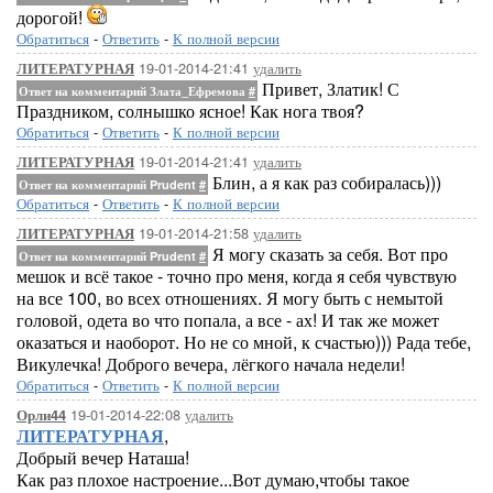
дорогой!
Обратиться
-
Ответить
-
К полной версии
19-01-2014-21:41
удалить
ЛИТЕРАТУРНАЯ
Привет, Златик! С
Ответ на комментарий Злата_Ефремова
#
Праздником, солнышко ясное! Как нога твоя?
Обратиться
-
Ответить
-
К полной версии
19-01-2014-21:41
удалить
ЛИТЕРАТУРНАЯ
Блин, а я как раз собиралась)))
Ответ на комментарий Prudent
#
Обратиться
-
Ответить
-
К полной версии
19-01-2014-21:58
удалить
ЛИТЕРАТУРНАЯ
Я могу сказать за себя. Вот про
Ответ на комментарий Prudent
#
мешок и всё такое - точно про меня, когда я себя чувствую
на все 100, во всех отношениях. Я могу быть с немытой
головой, одета во что попала, а все - ах! И так же может
оказаться и наоборот. Но не со мной, к счастью))) Рада тебе,
Викулечка! Доброго вечера, лёгкого начала недели!
Обратиться
-
Ответить
-
К полной версии
19-01-2014-22:08
удалить
Орли44
ЛИТЕРАТУРНАЯ
,
Добрый вечер Наташа!
Как раз плохое настроение...Вот думаю,чтобы такое