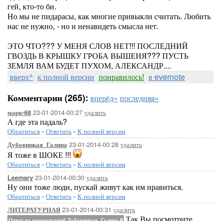
гей, кто-то би.
Но мы не пидарасы, как многие привыкли считать. Любить
нас не нужно, - но и ненавидеть смысла нет.
ЭТО ЧТО??? У МЕНЯ СЛОВ НЕТ!!! ПОСЛЕДНИЙ
ГВОЗДЬ В КРЫШКУ ГРОБА ВЫШЕНЯ??? ПУСТЬ
ЗЕМЛЯ ВАМ БУДЕТ ПУХОМ, АЛЕКСАНДР....
вверх^
к полной версии
понравилось!
в evernote
Комментарии (265):
вперёд»
последняя»
23-01-2014-00:27
удалить
марк-68
А где эта падаль?
Обратиться
-
Ответить
-
К полной версии
23-01-2014-00:28
удалить
Дубовицкая_Галина
Я тоже в ШОКЕ !!!
Обратиться
-
Ответить
-
К полной версии
23-01-2014-00:30
удалить
Leemary
Ну они тоже люди, пускай живут как им нравиться.
Обратиться
-
Ответить
-
К полной версии
23-01-2014-00:31
удалить
ЛИТЕРАТУРНАЯ
Так Вы посмотрите,
Ответ на комментарий Дубовицкая_Галина
#