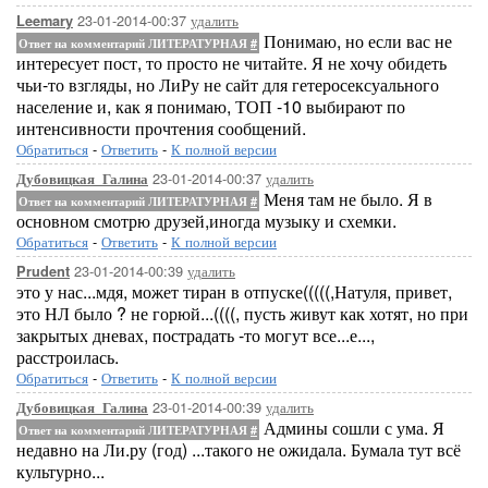
23-01-2014-00:37
удалить
Leemary
Понимаю, но если вас не
Ответ на комментарий ЛИТЕРАТУРНАЯ
#
интересует пост, то просто не читайте. Я не хочу обидеть
чьи-то взгляды, но ЛиРу не сайт для гетеросексуального
население и, как я понимаю, ТОП -10 выбирают по
интенсивности прочтения сообщений.
Обратиться
-
Ответить
-
К полной версии
23-01-2014-00:37
удалить
Дубовицкая_Галина
Меня там не было. Я в
Ответ на комментарий ЛИТЕРАТУРНАЯ
#
основном смотрю друзей,иногда музыку и схемки.
Обратиться
-
Ответить
-
К полной версии
23-01-2014-00:39
удалить
Prudent
это у нас...мдя, может тиран в отпуске(((((,Натуля, привет,
это НЛ было ? не горюй...((((, пусть живут как хотят, но при
закрытых дневах, пострадать -то могут все...е...,
расстроилась.
Обратиться
-
Ответить
-
К полной версии
23-01-2014-00:39
удалить
Дубовицкая_Галина
Админы сошли с ума. Я
Ответ на комментарий ЛИТЕРАТУРНАЯ
#
недавно на Ли.ру (год) ...такого не ожидала. Бумала тут всё
культурно...