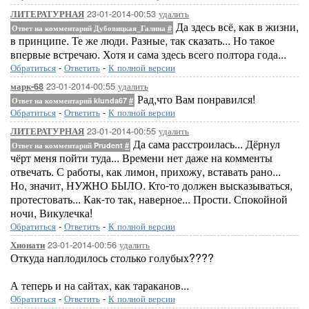
23-01-2014-00:53
удалить
ЛИТЕРАТУРНАЯ
Да здесь всё, как в жизни,
Ответ на комментарий Дубовицкая_Галина
#
в принципе. Те же люди. Разные, так сказать... Но такое
впервые встречаю. Хотя и сама здесь всего полтора года...
Обратиться
-
Ответить
-
К полной версии
23-01-2014-00:55
удалить
марк-68
Рад,что Вам понравился!
Ответ на комментарий klunda67
#
Обратиться
-
Ответить
-
К полной версии
23-01-2014-00:55
удалить
ЛИТЕРАТУРНАЯ
Да сама расстроилась... Дёрнул
Ответ на комментарий Prudent
#
чёрт меня пойти туда... Времени нет даже на комменты
отвечать. С работы, как лимон, прихожу, вставать рано...
Но, значит, НУЖНО БЫЛО. Кто-то должен высказываться,
протестовать... Как-то так, наверное... Прости. Спокойной
ночи, Викулечка!
Обратиться
-
Ответить
-
К полной версии
23-01-2014-00:56
удалить
Хионати
Откуда наплодилось столько голубых????
А теперь и на сайтах, как тараканов...
Обратиться
-
Ответить
-
К полной версии