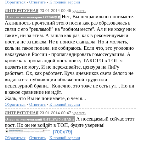
Обратиться
-
Ответить
-
К полной версии
23-01-2014-00:45
удалить
ЛИТЕРАТУРНАЯ
Нет, Вы неправильно понимаете.
Ответ на комментарий Leemary
#
Активность прочтений этого поста как раз образовалась в
связи с его "рекламой" на "лобном месте". Ая и не хожу ни к
таким, ни за этим. А зашла как раз, как в рекомендуемый
пост, а не за шоком. Не в поиске скандала. Но и молчать,
коль на такое попала, не собираюсь. Если что, это уголовно
наказуемо в России - пропагандировать гомосесуализм. А
кроме как пропагандой постановку ТАКОГО в ТОП я
назвать не могу. И не переживайте, цензура на ЛиРу
работает. Ох, как работает. Куча дневников света белого не
видят из-за публикации обнажённой груди или
нецензурной брани... Конечно, это тоже не есть гут... Но ни
в какое сравнение не идёт.
Жаль, что Вы не понимаете, о чём я...
Обратиться
-
Ответить
-
К полной версии
23-01-2014-00:47
удалить
ЛИТЕРАТУРНАЯ
А посещаемый сейчас этот
Ответ на комментарий ЛИТЕРАТУРНАЯ
#
пост. Но он не войдёт в ТОП, будьте уверены!
[700x79]
Обратиться
-
Ответить
-
К полной версии