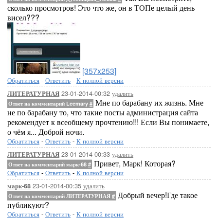
сколько просмотров! Это что же, он в ТОПе целый день
висел???
[357x253]
Обратиться
-
Ответить
-
К полной версии
23-01-2014-00:32
удалить
ЛИТЕРАТУРНАЯ
Мне по барабану их жизнь. Мне
Ответ на комментарий Leemary
#
не по барабану то, что такие посты администрация сайта
рекомендует к всеобщему прочтению!!! Если Вы понимаете,
о чём я... Доброй ночи.
Обратиться
-
Ответить
-
К полной версии
23-01-2014-00:33
удалить
ЛИТЕРАТУРНАЯ
Привет, Марк! Которая?
Ответ на комментарий марк-68
#
Обратиться
-
Ответить
-
К полной версии
23-01-2014-00:35
удалить
марк-68
Добрый вечер!Где такое
Ответ на комментарий ЛИТЕРАТУРНАЯ
#
публикуют?
Обратиться
-
Ответить
-
К полной версии