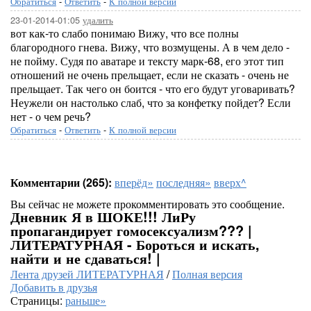
Обратиться
-
Ответить
-
К полной версии
23-01-2014-01:05
удалить
вот как-то слабо понимаю Вижу, что все полны
благородного гнева. Вижу, что возмущены. А в чем дело -
не пойму. Судя по аватаре и тексту марк-68, его этот тип
отношений не очень прельщает, если не сказать - очень не
прельщает. Так чего он боится - что его будут уговаривать?
Неужели он настолько слаб, что за конфетку пойдет? Если
нет - о чем речь?
Обратиться
-
Ответить
-
К полной версии
Комментарии (265):
вперёд»
последняя»
вверх^
Вы сейчас не можете прокомментировать это сообщение.
Дневник Я в ШОКЕ!!! ЛиРу
пропагандирует гомосексуализм??? |
ЛИТЕРАТУРНАЯ - Бороться и искать,
найти и не сдаваться! |
Лента друзей ЛИТЕРАТУРНАЯ
/
Полная версия
Добавить в друзья
Страницы:
раньше»