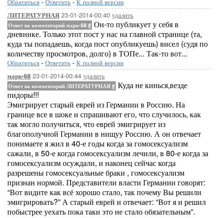
Обратиться
-
Ответить
-
К полной версии
23-01-2014-00:40
удалить
ЛИТЕРАТУРНАЯ
Он-то публикует у себя в
Ответ на комментарий марк-68
#
дневнике. Только этот пост у нас на главной странице (та,
куда ты попадаешь, когда пост опубликуешь) висел (судя по
количеству просмотров, долго) в ТОПе... Так-то вот...
Обратиться
-
Ответить
-
К полной версии
23-01-2014-00:44
удалить
марк-68
Куда не кинься,везде
Ответ на комментарий ЛИТЕРАТУРНАЯ
#
пидоры!!!
Эмигрирует старый еврей из Германии в Россию. На
границе все в шоке и спрашивают его, что случилось, как
так могло получиться, что еврей эмигрирует из
благополучной Германии в нищуу Россию. А он отвечает
понимаете я жил в 40-е годы когда за гомосексуализм
сажали, в 50-е когда гомосексуализм лечили, в 80-е когда за
гомосексуализм осуждали, и наконец сейчас когда
разрешены гомосексуальные браки , гомосексуализм
признан нормой. Представители власти Германии говорят:
“Вот видите как всё хорошо стало, так почему Вы решили
эмигрировать?” А старый еврей и отвечает: “Вот я и решил
побыстрее уехать пока таки это не стало обязательным”.