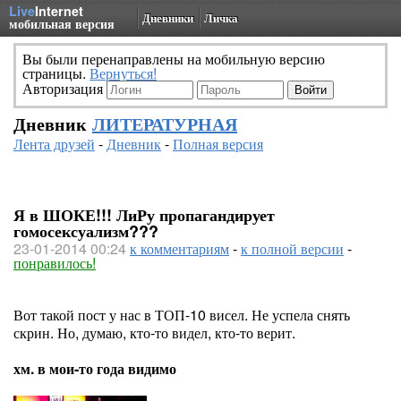
Live
Internet
Дневники
Личка
мобильная версия
Вы были перенаправлены на мобильную версию
страницы.
Вернуться!
Авторизация
Дневник
ЛИТЕРАТУРНАЯ
Лента друзей
-
Дневник
-
Полная версия
Я в ШОКЕ!!! ЛиРу пропагандирует
гомосексуализм???
23-01-2014 00:24
к комментариям
-
к полной версии
-
понравилось!
Вот такой пост у нас в ТОП-10 висел. Не успела снять
скрин. Но, думаю, кто-то видел, кто-то верит.
хм. в мои-то года видимо