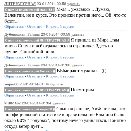
23-01-2014-00:58
удалить
ЛИТЕРАТУРНАЯ
М-дя... ужасаюсь... Думаю,
Ответ на комментарий марк-68
#
Валентин, не в курсе. Это происки против него... Ой, что-то
будет...
Обратиться
-
Ответить
-
К полной версии
23-01-2014-00:59
удалить
Дубовицкая_Галина
Я пришла из Мира...там
Ответ на комментарий ЛИТЕРАТУРНАЯ
#
много Спама и всё отражалось на страничке. Здесь по
лучше...Спокойной ночи.
Обратиться
-
Ответить
-
К полной версии
23-01-2014-01:00
удалить
Дубовицкая_Галина
ВЫмирают мужики....(((
Ответ на комментарий Хионати
#
Обратиться
-
Ответить
-
К полной версии
23-01-2014-01:04
удалить
марк-68
Посмотрим...
Ответ на комментарий ЛИТЕРАТУРНАЯ
#
Обратиться
-
Ответить
-
К полной версии
23-01-2014-01:04
удалить
klunda67
Слышал раньше, АиФ писала, что
Ответ на комментарий марк-68
#
по официальной статистике в правительстве Ельцина было
около 60% " голубых", поэтому нечего удивляться. Понятно
откуда ветер дует...