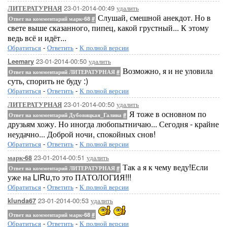
23-01-2014-00:49
удалить
ЛИТЕРАТУРНАЯ
Слушай, смешной анекдот. Но в
Ответ на комментарий марк-68
#
свете выше сказанного, пипец, какой грустный... К этому
ведь всё и идёт...
Обратиться
-
Ответить
-
К полной версии
23-01-2014-00:50
удалить
Leemary
Возможно, я и не уловила
Ответ на комментарий ЛИТЕРАТУРНАЯ
#
суть, спорить не буду :)
Обратиться
-
Ответить
-
К полной версии
23-01-2014-00:50
удалить
ЛИТЕРАТУРНАЯ
Я тоже в основном по
Ответ на комментарий Дубовицкая_Галина
#
друзьям хожу. Но иногда любопытничаю... Сегодня - крайне
неудачно... Доброй ночи, спокойных снов!
Обратиться
-
Ответить
-
К полной версии
23-01-2014-00:51
удалить
марк-68
Так а я к чему веду!Если
Ответ на комментарий ЛИТЕРАТУРНАЯ
#
уже на LiRu,то это ПАТОЛОГИЯ!!!
Обратиться
-
Ответить
-
К полной версии
23-01-2014-00:53
удалить
klunda67
Ответ на комментарий марк-68
#
Обратиться
-
Ответить
-
К полной версии