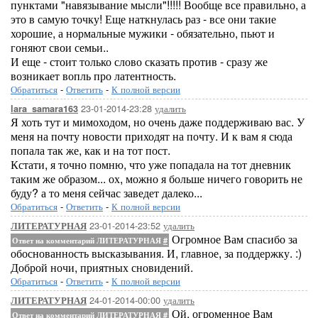
пунктами "навязывание мысли"!!!!! Вообще все правильно, а
это в самую точку! Еще наткнулась раз - все они такие
хорошие, а нормальные мужики - обязательно, пьют и
гоняют свои семьи..
И еще - стоит только слово сказать против - сразу же
возникает вопль про латентность.
Обратиться
-
Ответить
-
К полной версии
23-01-2014-23:28
удалить
lara_samara163
Я хоть тут и мимоходом, но очень даже поддерживаю вас. У
меня на почту новости приходят на почту. И к вам я сюда
попала так же, как и на тот пост.
Кстати, я точно помню, что уже попадала на тот дневник
таким же образом... ох, можно я больше ничего говорить не
буду? а то меня сейчас заведет далеко...
Обратиться
-
Ответить
-
К полной версии
23-01-2014-23:52
удалить
ЛИТЕРАТУРНАЯ
Огромное Вам спасибо за
Ответ на комментарий ЛИТЕРАТУРНАЯ
#
обоснованность высказывания. И, главное, за поддержку. :)
Доброй ночи, приятных сновидений.
Обратиться
-
Ответить
-
К полной версии
24-01-2014-00:00
удалить
ЛИТЕРАТУРНАЯ
Ой, огроменное Вам
Ответ на комментарий ЛИТЕРАТУРНАЯ
#