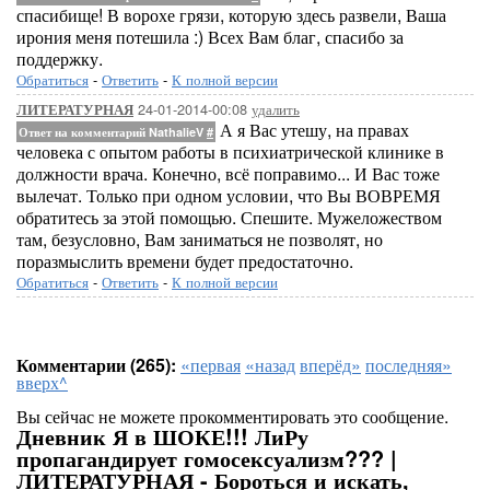
спасибище! В ворохе грязи, которую здесь развели, Ваша
ирония меня потешила :) Всех Вам благ, спасибо за
поддержку.
Обратиться
-
Ответить
-
К полной версии
24-01-2014-00:08
удалить
ЛИТЕРАТУРНАЯ
А я Вас утешу, на правах
Ответ на комментарий NathalieV
#
человека с опытом работы в психиатрической клинике в
должности врача. Конечно, всё поправимо... И Вас тоже
вылечат. Только при одном условии, что Вы ВОВРЕМЯ
обратитесь за этой помощью. Спешите. Мужеложеством
там, безусловно, Вам заниматься не позволят, но
поразмыслить времени будет предостаточно.
Обратиться
-
Ответить
-
К полной версии
Комментарии (265):
«первая
«назад
вперёд»
последняя»
вверх^
Вы сейчас не можете прокомментировать это сообщение.
Дневник Я в ШОКЕ!!! ЛиРу
пропагандирует гомосексуализм??? |
ЛИТЕРАТУРНАЯ - Бороться и искать,