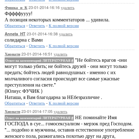
23-01-2014-16:16
удалить
Фишка_и_К
Фффффуууу!
А позиция некоторых комментаторов ... удивила.
Обратиться
-
Ответить
-
К полной версии
23-01-2014-16:38
удалить
Anneta_HT
солидарна с Вами
Обратиться
-
Ответить
-
К полной версии
23-01-2014-16:51
удалить
Хионати
"Не бойтесь врагов -они
Ответ на комментарий ЛИТЕРАТУРНАЯ
#
могут только убить; не бойтесь друзей - они могут только
предать; бойтесь людей равнодушных - именно с их
молчаливого согласия происходят все самые ужасные
преступления на свете."
(Юлиус ФУЧИК )
Наташа, я Вам благодарна за НЕбезразличие .
Обратиться
-
Ответить
-
К полной версии
23-01-2014-17:05
удалить
Хионати
НЕ поминайте Имя
Ответ на комментарий ЛИТЕРАТУРНАЯ
#
ГОСПОДА в суе... гомосексуализм - мерзок пред Господом.
"... подобно и мужчины, оставив естественное употребление
женского пола, разжигались похотью друг на друга,