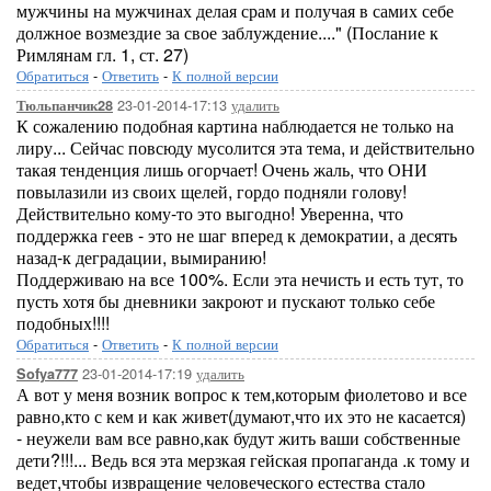
мужчины на мужчинах делая срам и получая в самих себе
должное возмездие за свое заблуждение...." (Послание к
Римлянам гл. 1, ст. 27)
Обратиться
-
Ответить
-
К полной версии
23-01-2014-17:13
удалить
Тюльпанчик28
К сожалению подобная картина наблюдается не только на
лиру... Сейчас повсюду мусолится эта тема, и действительно
такая тенденция лишь огорчает! Очень жаль, что ОНИ
повылазили из своих щелей, гордо подняли голову!
Действительно кому-то это выгодно! Уверенна, что
поддержка геев - это не шаг вперед к демократии, а десять
назад-к деградации, вымиранию!
Поддерживаю на все 100%. Если эта нечисть и есть тут, то
пусть хотя бы дневники закроют и пускают только себе
подобных!!!!
Обратиться
-
Ответить
-
К полной версии
23-01-2014-17:19
удалить
Sofya777
А вот у меня возник вопрос к тем,которым фиолетово и все
равно,кто с кем и как живет(думают,что их это не касается)
- неужели вам все равно,как будут жить ваши собственные
дети?!!!... Ведь вся эта мерзкая гейская пропаганда .к тому и
ведет,чтобы извращение человеческого естества стало