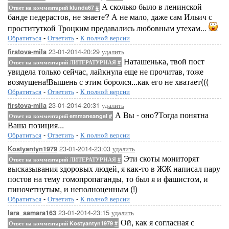
А сколько было в ленинской
Ответ на комментарий klunda67
#
банде педерастов, не знаете? А не мало, даже сам Ильич с
проституткой Троцким предавались любовным утехам...
Обратиться
-
Ответить
-
К полной версии
23-01-2014-20:29
удалить
firstova-mila
Наташенька, твой пост
Ответ на комментарий ЛИТЕРАТУРНАЯ
#
увидела только сейчас, лайкнула еще не прочитав, тоже
возмущена!Вышень с этим боролся...как его не хватает(((
Обратиться
-
Ответить
-
К полной версии
23-01-2014-20:31
удалить
firstova-mila
А Вы - оно?Тогда понятна
Ответ на комментарий emmaneangel
#
Ваша позиция...
Обратиться
-
Ответить
-
К полной версии
23-01-2014-23:03
удалить
Kostyantyn1979
Эти скоты мониторят
Ответ на комментарий ЛИТЕРАТУРНАЯ
#
высказывания здоровых людей, я как-то в ЖЖ написал пару
постов на тему гомопропаганды, то был я и фашистом, и
пиночетнутым, и неполноценным (!)
Обратиться
-
Ответить
-
К полной версии
23-01-2014-23:15
удалить
lara_samara163
Ой, как я согласная с
Ответ на комментарий Kostyantyn1979
#