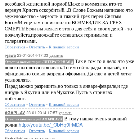
всеобщей жизненной нормой!Даже в комментах кто-то
дерзнул Христа оскорбить!!!...В Слове Божьем написано,что
мужеложество - мерзость и тяжкий грех перед Святым
Богом!И еще там написано.что ВОЗМЕЗДИЕ ЗА ГРЕХ -
СМЕРТЬ!Если вы желаете этого для себя и своих детей - то
пожалуйста,продолжайте оставаться терпимыми и
толерантными.
Обратиться
-
Ответить
-
К полной версии
23-01-2014-17:33
удалить
i-jawa
Так в том то и дело,что уже
Ответ на комментарий ЛИТЕРАТУРНАЯ
#
вовсю пытаются втягивать.То им гей-парады подавай, то
официально семью разреши оформить.Да еще и детей хотят
усыновлять.
Парад можно разрешить,но только в январе-феврале,и где
нибудь в Якутии или на Чукотке.Пусть в стрингах
побегают.
Обратиться
-
Ответить
-
К полной версии
23-01-2014-17:57
удалить
AGAPILAV
В тему нашла очень хороший
Ответ на комментарий AGAPILAV
#
ролик.
http://youtu.be/_ObHq9irMDA
Обратиться
-
Ответить
-
К полной версии
23-01-2014-18:34
удалить