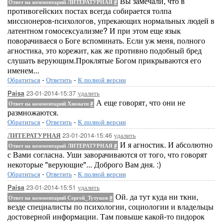
Вы замечали, что в
Ответ на комментарий ЛИТЕРАТУРНАЯ
#
противогейских постах всегда собирается толпа
миссионеров-психологов, упрекающих нормальных людей в
латентном гомосексуализме? И при этом еще язык
поворачиваеся о Боге вспоминать. Если уж меня, полного
агностика, это корежит, как же противно подобный бред
слушать верующим.Проклятые Богом прикрываются его
именем...
Обратиться
-
Ответить
-
К полной версии
23-01-2014-15:37
удалить
Paisa
А еще говорят, что они не
Ответ на комментарий Хионати
#
размножаются.
Обратиться
-
Ответить
-
К полной версии
23-01-2014-15:46
удалить
ЛИТЕРАТУРНАЯ
И я агностик. И абсолютно
Ответ на комментарий ЛИТЕРАТУРНАЯ
#
с Вами согласна. Уши заворачиваются от того, что говорят
некоторые "верующие"... Доброго Вам дня. :)
Обратиться
-
Ответить
-
К полной версии
23-01-2014-15:51
удалить
Paisa
Ой. да тут куда ни ткни,
Ответ на комментарий Сергей_Тутуков
#
везде специалисты по психологии, социологии и владельцы
достоверной информации. Там повыше какой-то пидорок