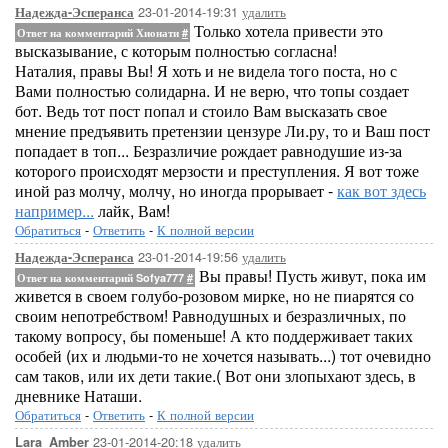
23-01-2014-19:31
удалить
Надежда-Эсперанса
Только хотела привести это
Ответ на комментарий Хионати
#
высказывание, с которым полностью согласна!
Наталия, правы Вы! Я хоть и не видела того поста, но с
Вами полностью солидарна. И не верю, что топы создает
бот. Ведь тот пост попал и стоило Вам высказать свое
мнение предъявить претензии цензуре Ли.ру, то и Ваш пост
попадает в топ... Безразличие рождает равнодушие из-за
которого происходят мерзости и преступления. Я вот тоже
иной раз молчу, молчу, но иногда прорывает -
как вот здесь
например...
лайк, Вам!
Обратиться
-
Ответить
-
К полной версии
23-01-2014-19:56
удалить
Надежда-Эсперанса
Вы правы! Пусть живут, пока им
Ответ на комментарий Sofya777
#
живется в своем голубо-розовом мирке, но не пиарятся со
своим непотребством! Равнодушных и безразличных, по
такому вопросу, бы поменьше! А кто поддерживает таких
особей (их и людьми-то не хочется называть...) тот очевидно
сам таков, или их дети такие.( Вот они злопыхают здесь, в
дневнике Наташи.
Обратиться
-
Ответить
-
К полной версии
23-01-2014-20:18
удалить
Lara_Amber