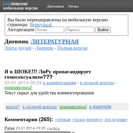
Live
Internet
Дневники
Личка
мобильная версия
Вы были перенаправлены на мобильную версию
страницы.
Вернуться!
Авторизация
Дневник
ЛИТЕРАТУРНАЯ
Лента друзей
-
Дневник
-
Полная версия
Я в ШОКЕ!!! ЛиРу пропагандирует
гомосексуализм???
23-01-2014 00:24
к комментариям
-
к полной версии
-
понравилось!
Текст скрыт для удобства комментирования
вверх^
к полной версии
понравилось!
в evernote
Комментарии (265):
«первая
«назад
вперёд»
последняя»
23-01-2014-15:35
удалить
Paisa