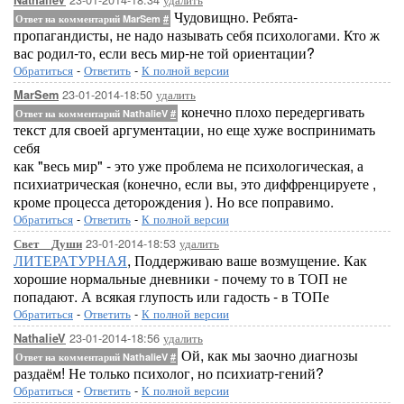
NathalieV
Чудовищно. Ребята-
Ответ на комментарий MarSem
#
пропагандисты, не надо называть себя психологами. Кто ж
вас родил-то, если весь мир-не той ориентации?
Обратиться
-
Ответить
-
К полной версии
23-01-2014-18:50
удалить
MarSem
конечно плохо передергивать
Ответ на комментарий NathalieV
#
текст для своей аргументации, но еще хуже воспринимать
себя
как "весь мир" - это уже проблема не психологическая, а
психиатрическая (конечно, если вы, это диффренцируете ,
кроме процесса деторождения ). Но все поправимо.
Обратиться
-
Ответить
-
К полной версии
23-01-2014-18:53
удалить
Свет__Души
ЛИТЕРАТУРНАЯ
, Поддерживаю ваше возмущение. Как
хорошие нормальные дневники - почему то в ТОП не
попадают. А всякая глупость или гадость - в ТОПе
Обратиться
-
Ответить
-
К полной версии
23-01-2014-18:56
удалить
NathalieV
Ой, как мы заочно диагнозы
Ответ на комментарий NathalieV
#
раздаём! Не только психолог, но психиатр-гений?
Обратиться
-
Ответить
-
К полной версии