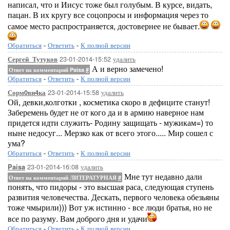
написал, что и Иисус тоже был голубым. В курсе, видать,
пацан. В их кругу все соцопросы и информация через то
самое место распространяется, достовернее не бывает.
Обратиться
-
Ответить
-
К полной версии
23-01-2014-15:52
удалить
Сергей_Тутуков
А и верно замечено!
Ответ на комментарий Paisa
#
Обратиться
-
Ответить
-
К полной версии
23-01-2014-15:58
удалить
Сорм0ви4ка
Ой, девки,колготки , косметика скоро в дефиците станут!
Заберемень будет не от кого да и в армию наверное нам
придется идти служить- Родину защищать - мужикам=) то
ныне недосуг... Мерзко как от всего этого..... Мир сошел с
ума?
Обратиться
-
Ответить
-
К полной версии
23-01-2014-16:08
удалить
Paisa
Мне тут недавно дали
Ответ на комментарий ЛИТЕРАТУРНАЯ
#
понять, что пидоры - это высшая раса, следующая ступень
развития человечества. Дескать, первого человека обезьяны
тоже чмырили))) Вот уж истинно - все люди братья, но не
все по разуму. Вам доброго дня и удачи
Обратиться
-
Ответить
-
К полной версии