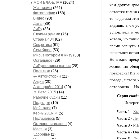
♥ МОИ БЛA-БЛA ♥
(1024)
чем другом дума
Жизнизмы
(261)
остается только
Фотографии
(158)
Видео
(93)
то не делала эт
Даты
(89)
видишь: а он у
ЛиРу
(83)
успокоился, и м
Своими руками
(75)
хотела, но точн
Страна 404
(62)
Секретики
(61)
время вернуть 
Семейное
(53)
перестают остан
Мир, в котором я живу
(38)
Но в одно прекр
Остальное
(29)
ЛиРушечкины встечи
(28)
жизни, ты обна
Политика
(26)
прекрасна! И в н
🚗 Автоистории
(21)
правда, с этого
Акции
(20)
осторожно… Но 
Автопробег 2014
(20)
☺ Лето 2015
(14)
Серия сооб
Рабочие будни
(11)
Интерес
Подводки
(10)
Мой голос
(7)
Часть 1 -
Хы
Керчь 2016 🔅
(5)
Часть 2 -
Ле
Подумалось
(5)
Околорелигиозное
(4)
Часть 3 -
МЕ
Масяня
(3)
Часть 4 - О
Здоровье
(2)
Часть 5 -
Да 