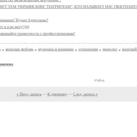
ВЕТ ТЕМ УКРАИНСКИМ "ПАТРИОТАМ", КТО НАЗЫВАЕТ НАС ОККУПАН
нимание! Будьте бдительны!
т и я не могу!))))
овышайте грамотность с профессионалами!
а
женская любовь
мужчина и женщина
отношения
монолог
женский
зователям
« Пред. запись
—
К дневнику
—
След. запись »