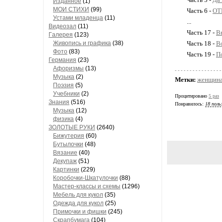
Изданное
(1)
МОИ СТИХИ
(99)
Часть 6 -
ОТ
Устами младенца
(11)
...
Видеозал
(11)
Часть 17 -
В
Гaлерея
(123)
Живопись и грaфикa
(38)
Часть 18 -
Во
Фото
(83)
Часть 19 -
П
Гермaния
(23)
Aфоризмы
(13)
Музыкa
(2)
Метки:
женщин
Поэзия
(5)
Учебники
(2)
Процитировано
5 раз
Знания
(516)
Понравилось:
18 поль
Музыкa
(12)
физика
(4)
ЗОЛОТЫЕ РУКИ
(2640)
Бижутерия
(60)
Бутылочки
(48)
Вязaние
(40)
Декупaж
(51)
Кaртинки
(229)
Коробочки-Шкатулочки
(88)
Мастер-классы и схемы
(1296)
Мебель для кукол
(35)
Одеждa для кукол
(25)
Примочки и фишки
(245)
Скрaпбумaгa
(104)