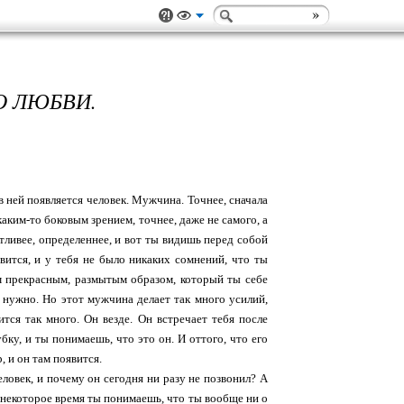
О ЛЮБВИ.
 ней появляется человек. Мужчина. Точнее, сначала
 каким-то боковым зрением, точнее, даже не самого, а
етливее, определеннее, и вот ты видишь перед собой
явится, и у тебя не было никаких сомнений, что ты
м прекрасным, размытым образом, который ты себе
е нужно. Но этот мужчина делает так много усилий,
ится так много. Он везде. Он встречает тебя после
бку, и ты понимаешь, что это он. И оттого, что его
 и он там появится.
еловек, и почему он сегодня ни разу не позвонил? А
з некоторое время ты понимаешь, что ты вообще ни о