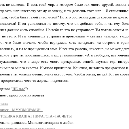
ть не можешь. И весь твой мир, в котором было так много друзей, всяких и
 сделать шаг навстречу этому человеку, и ты делаешь этот шаг… И становишьс
от шаг, чтобы быть такой счастливой? Но это состояние длится совсем не долго
спокоился! И он успокоился не потому, что он добился тебя, и ты ему бо
ожет дальше жить спокойно. Но тебя-то это не устраивает. Ты хотела совсем не
о не этого. И ты начинаешь устраивать провокации – хватать чемодан, уход
то, что было вначале, чтобы вернулась, хоть ненадолго, та острота и тр
авливать, и ты возвращаешься сама. И все это ужасно, нечестно, но может дли
асное утро ты просыпаешься, и вдруг понимаешь: «А я свободна, все кончи
руживаешь, что в мире есть много прекрасных вещей: вкусная еда, интере
ей много-много счастья. И много приятного. Конечно, не такого прекрасного и 
 момента ты живешь очень, очень осторожно. Чтобы опять, не дай Бог, не сор
продолжаешь чего-то ждать… надеяться.
щений "
НЕ моё
":
ное с просторов интернета
чины
чимся... МУХОМОРАМИ!!!
ТОДИКА КВАДРАТ ПИФАГОРА - РАСЧЕТЫ
чень понравилось. Монолог женщины о любви.
простят меня искренне верующие...