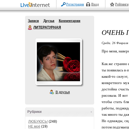
Регистрация
Вход
Рейтинги
Записи
Друзья
Комментарии
ЛИТЕРАТУРНАЯ
ОЧЕНЬ 
Среда, 26 Февраля 
Про меня, наверн
Как же странно 
ты появилась в е
какой-то силуэт
конкретного муж
достойна счаст
В друзья
рисовала. И вот
чтобы стать бли
работы, поджида
Рубрики
-
так много ты да
Но однажды, сид
ЛЮБУЮСЬ!
(248)
НЕ моё
(19)
потом подумаешь