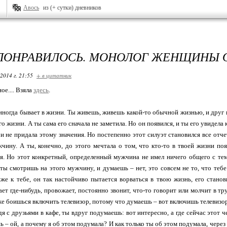
Авось
из (+ сутки) дневников
ПОНРАВИЛОСЬ. МОНОЛОГ ЖЕНЩИНЫ 
2014 г. 21:55
+ в цитатник
ое.... Взяла
здесь
.
иногда бывает в жизни. Ты живешь, живешь какой-то обычной жизнью, и друг в
го жизни. А ты сама его сначала не заметила. Но он появился, и ты его увидела
, и не придала этому значения. Но постепенно этот силуэт становился все отч
чину. А ты, конечно, до этого мечтала о том, что кто-то в твоей жизни по
ья. Но этот конкретный, определенный мужчина не имел ничего общего с те
 ты смотришь на этого мужчину, и думаешь – нет, это совсем не то, что теб
же к тебе, он так настойчиво пытается ворваться в твою жизнь, его станов
ет где-нибудь, провожает, постоянно звонит, что-то говорит или молчит в тру
же боишься включить телевизор, потому что думаешь – вот включишь телевизор,
я с друзьями в кафе, ты вдруг подумаешь: вот интересно, а где сейчас этот ч
 – ой, а почему я об этом подумала? И как только ты об этом подумала, чере