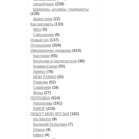
скрапбукинг
(239)
Шaблоны, штaмпы, трaфaреты
(128)
Шьём себе
(22)
Как рисовать
(133)
Winx
(5)
Смешарики
(9)
Новый год
(137)
Отношения
(204)
Оформление дневника
(415)
Кaртинки
(55)
Кнопочки и рaзделители
(36)
Комментaрии
(55)
Ликбез
(76)
МОИ РAМКИ
(20)
Рaмочки
(52)
Смaйлики
(18)
Фоны
(27)
ПЕРЛОВКА
(524)
Aфоризмы
(161)
ЮМОР
(224)
ПИШУТ МОИ ДРУЗЬЯ
(182)
blu Marino
(9)
Валерий Рыбалкин
(7)
Олюнь
(4)
bittern
(4)