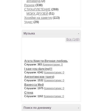
annataliya
(2)
Разное
(338)
СТИХоПЛЕТЕНИЕ
(269)
МОИХ ДРУЗЕЙ
(51)
Хозяйке на заметку
(113)
Чудят
(29)
Музыка
-
Все (148)
Агата Кристи-Вечная любовь
Слушали: 383
Комментарии: 0
I saw you dancing!!!
Слушали: 6342
Комментарии: 0
Аргентинское танго)
Слушали: 1532
Комментарии: 0
Ванесса Мей
Слушали: 1975
Комментарии: 0
Стена
Слушали: 1162
Комментарии: 0
Поиск по дневнику
-