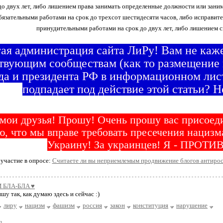
до двух лет, либо лишением права занимать определенные должности или зани
обязательными работами на срок до трехсот шестидесяти часов, либо исправит
принудительными работами на срок до двух лет, либо лишением с
ая администрация сайта ЛиРу! Вам не каже
вующим сообществам (как то размещение в
да и президента РФ в информационном лис
подпадает под действие этой статьи? Н
мои друзья! Прошу! Очень прошу вас присоед
ю, что мы вправе требовать пресечения нациз
Украину! За украинцев! Я - ПРОТИВ
участие в опросе:
Считаете ли вы неприемлемым продвижение блогов антирос
 БЛA-БЛA ♥
шу так, как думаю здесь и сейчас :)
лиру
нацизм
фашизм
россия
закон
конституция
нарушение
з