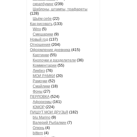
скрапбукинг
(239)
Шaблоны, штaмпы, трaфaреты
(128)
Шьём себе
(22)
Как рисовать
(133)
Winx
(5)
Смешарики
(9)
Новый год
(137)
Отношения
(204)
Оформление дневника
(415)
Кaртинки
(55)
Кнопочки и рaзделители
(36)
Комментaрии
(55)
Ликбез
(76)
МОИ РAМКИ
(20)
Рaмочки
(52)
Смaйлики
(18)
Фоны
(27)
ПЕРЛОВКА
(524)
Aфоризмы
(161)
ЮМОР
(224)
ПИШУТ МОИ ДРУЗЬЯ
(182)
blu Marino
(9)
Валерий Рыбалкин
(7)
Олюнь
(4)
bittern
(4)