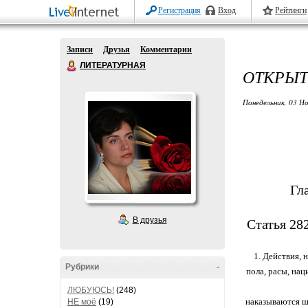
Регистрация
Вход
Рейтинги
Записи
Друзья
Комментарии
ЛИТЕРАТУРНАЯ
ОТКРЫТ
Понедельник, 03 Но
Гл
В друзья
Статья 28
1. Действия, 
Рубрики
-
пола, расы, на
ЛЮБУЮСЬ!
(248)
наказываются шт
НЕ моё
(19)