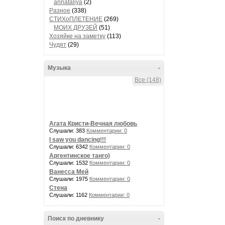
annataliya
(2)
Разное
(338)
СТИХоПЛЕТЕНИЕ
(269)
МОИХ ДРУЗЕЙ
(51)
Хозяйке на заметку
(113)
Чудят
(29)
Музыка
-
Все (148)
Агата Кристи-Вечная любовь
Слушали: 383
Комментарии: 0
I saw you dancing!!!
Слушали: 6342
Комментарии: 0
Аргентинское танго)
Слушали: 1532
Комментарии: 0
Ванесса Мей
Слушали: 1975
Комментарии: 0
Стена
Слушали: 1162
Комментарии: 0
Поиск по дневнику
-