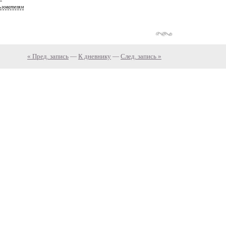
ьзователям
« Пред. запись
—
К дневнику
—
След. запись »