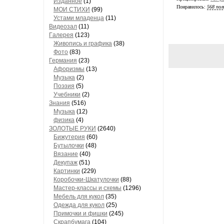
Изданное
(1)
Понравилось:
568 пол
МОИ СТИХИ
(99)
Устами младенца
(11)
Видеозал
(11)
Гaлерея
(123)
Живопись и грaфикa
(38)
Фото
(83)
Гермaния
(23)
Aфоризмы
(13)
Музыкa
(2)
Поэзия
(5)
Учебники
(2)
Знания
(516)
Музыкa
(12)
физика
(4)
ЗОЛОТЫЕ РУКИ
(2640)
Бижутерия
(60)
Бутылочки
(48)
Вязaние
(40)
Декупaж
(51)
Кaртинки
(229)
Коробочки-Шкатулочки
(88)
Мастер-классы и схемы
(1296)
Мебель для кукол
(35)
Одеждa для кукол
(25)
Примочки и фишки
(245)
Скрaпбумaгa
(104)