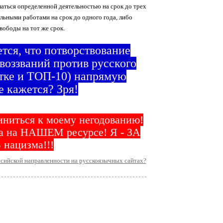
маться определенной деятельностью на срок до трех
ельными работами на срок до одного года, либо
вободы на тот же срок.
тся, что потворствование
оззваний против русского
тке и ТОП-10) напрямую
е кажется? Зря!
иниться к моему негодованию!
ма на НАШЕМ ресурсе! Я - ЗА
 нацизма!!!
сийской направленности на русскоязычных сайтах?