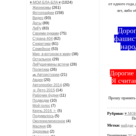
♥ МОИ БЛA-БЛA ♥
(1024)
от одного года 
Жизнизмы
(261)
лет, либо 
Фотографии
(158)
Видео
(93)
Даты
(89)
ЛиРу
(83)
Дорог
Своими руками
(75)
фашист
Страна 404
(62)
Секретики
(61)
наро
Семейное
(53)
Мир, в котором я живу
(38)
Остальное
(29)
ЛиРушечкины встечи
(28)
Политика
(26)
Дорогие 
🚗 Автоистории
(21)
Я счита
Акции
(20)
Автопробег 2014
(20)
☺ Лето 2015
(14)
Рабочие будни
(11)
Прошу принять 
Подводки
(10)
Мой голос
(7)
Керчь 2016 🔅
(5)
Рубрики:
♥ МОИ
Подумалось
(5)
Пи
Околорелигиозное
(4)
Метки:
майдан
Масяня
(3)
Здоровье
(2)
Процитировано
767 ра