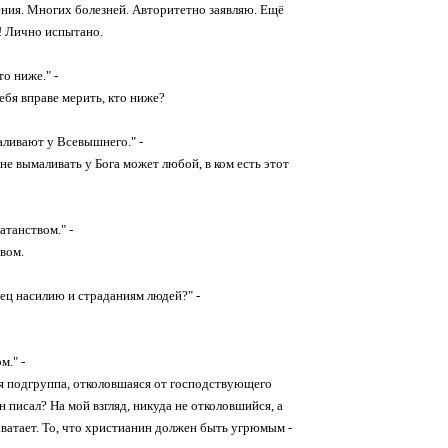
ения. Многих болезней. Авторитетно заявляю. Ещё
! Лично испытано.
о ниже." -
ебя вправе мерить, кто ниже?
аливают у Всевышнего." -
не вымаливать у Бога может любой, в ком есть этот
атанством." -
вом.
онец насилию и страданиям людей?" -
м." -
гая подгруппа, отколовшаяся от господствующего
 писал? На мой взгляд, никуда не отколовшийся, а
ватает. То, что христианин должен быть угрюмым -