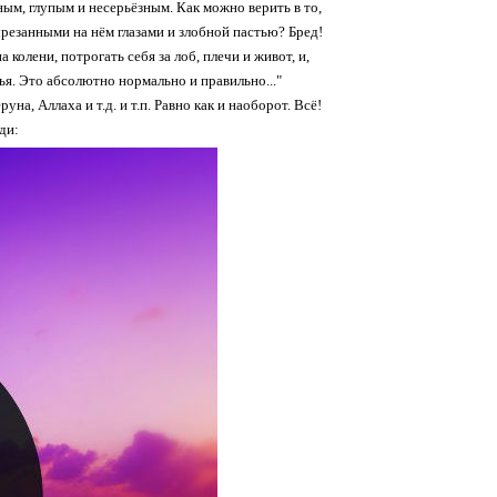
ым, глупым и несерьёзным. Как можно верить в то,
ырезанными на нём глазами и злобной пастью? Бред!
колени, потрогать себя за лоб, плечи и живот, и,
ья. Это абсолютно нормально и правильно..."
на, Аллаха и т.д. и т.п. Равно как и наоборот. Всё!
ди: