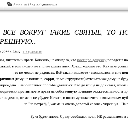
Авось
из (+ сутки) дневников
 ВСЕ ВОКРУГ ТАКИЕ СВЯТЫЕ, ТО П
ГРЕШНУЮ...
я 2014 г. 22:31
+ в цитатник
зья, читатели и враги. Конечно, не ожидала, что
пост про дощечку
попадёт в но
людей, в том числе и не вполне адекватных. Хотя... хорошо это. Как лакмусова
что не может не радовать. Всё таки, и им легче - высказались, и мне пон
ичинам (кому не понятно, сорри, не мои трудности) отвечать каждому не буду. 
упреждаю. Слабонервных просьба удалиться. Кто до конца не дочитает, коммен
тегорически против моего права на собственную позицию окажется, милости пр
ег не делаю, от меня не убудет. Кстати, и поэтому тоже считаю возможным пу
не "на потребу", как меня очень дорогой человек упрекнул... На
Букв будет много. Сразу сообщаю: нет, я НЕ раскаиваюсь в 