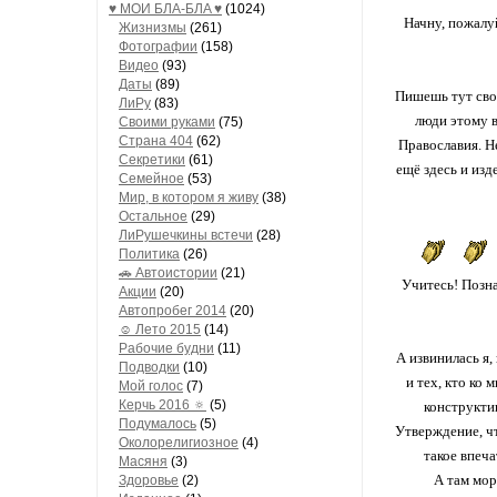
♥ МОИ БЛA-БЛA ♥
(1024)
Начну, пожалу
Жизнизмы
(261)
Фотографии
(158)
Видео
(93)
Даты
(89)
Пишешь тут свои
ЛиРу
(83)
люди этому в
Своими руками
(75)
Страна 404
(62)
Православия. Не
Секретики
(61)
ещё здесь и изд
Семейное
(53)
Мир, в котором я живу
(38)
Остальное
(29)
ЛиРушечкины встечи
(28)
Политика
(26)
🚗 Автоистории
(21)
Учитесь! Позна
Акции
(20)
Автопробег 2014
(20)
☺ Лето 2015
(14)
Рабочие будни
(11)
А извинилась я,
Подводки
(10)
и тех, кто ко 
Мой голос
(7)
Керчь 2016 🔅
(5)
конструктив
Подумалось
(5)
Утверждение, чт
Околорелигиозное
(4)
такое впеча
Масяня
(3)
А там мор
Здоровье
(2)