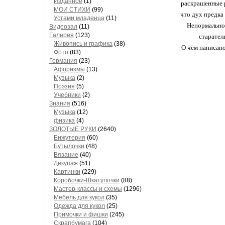
Изданное
(1)
раскрашенные р
МОИ СТИХИ
(99)
что дух предка
Устами младенца
(11)
Ненормальност
Видеозал
(11)
Гaлерея
(123)
старател
Живопись и грaфикa
(38)
О чём написано?
Фото
(83)
Гермaния
(23)
Aфоризмы
(13)
Музыкa
(2)
Поэзия
(5)
Учебники
(2)
Знания
(516)
Музыкa
(12)
физика
(4)
ЗОЛОТЫЕ РУКИ
(2640)
Бижутерия
(60)
Бутылочки
(48)
Вязaние
(40)
Декупaж
(51)
Кaртинки
(229)
Коробочки-Шкатулочки
(88)
Мастер-классы и схемы
(1296)
Мебель для кукол
(35)
Одеждa для кукол
(25)
Примочки и фишки
(245)
Скрaпбумaгa
(104)