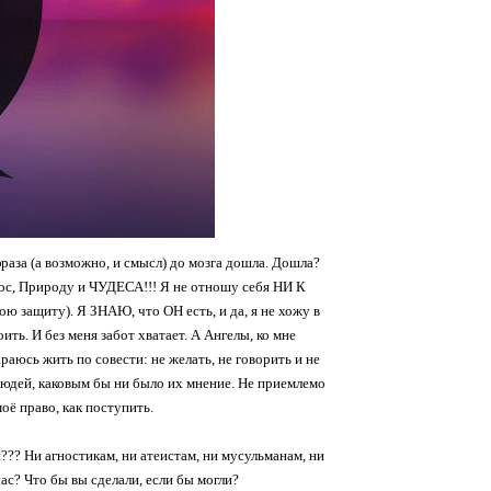
аза (а возможно, и смысл) до мозга дошла. Дошла?
смос, Природу и ЧУДЕСА!!! Я не отношу себя НИ К
ою защиту). Я ЗНАЮ, что ОН есть, и да, я не хожу в
ть. И без меня забот хватает. А Ангелы, ко мне
раюсь жить по совести: не желать, не говорить и не
 людей, каковым бы ни было их мнение. Не приемлемо
оё право, как поступить.
сии??? Ни агностикам, ни атеистам, ни мусульманам, ни
с? Что бы вы сделали, если бы могли?