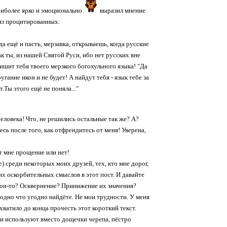
иболее ярко и эмоционально
выразил мнение
из процитированных:
а ещё и пасть, мерзавка, открываешь, когда русские
 ты, из нашей Святой Руси, ибо нет русских вне
лишит тебя твоего мерзкого богохульного языка! "Да
гание икон и не будет! А найдут тебя - язык тебе за
.Ты этого ещё не поняла..."
ловека! Что, не решились остальные так же? А?
ь после того, как отфрендитесь от меня! Уверена,
ет мне прощение или нет!
 среди некоторых моих друзей, тех, кто мне дорог,
ких оскорбительных смыслов в этот пост. И давайте
 икон-то? Осквернение? Принижение их значения?
годно что угодно найдёте. Не мои трудности. У меня
хватило до конца прочесть этот короткий текст.
 и используют вместо дощечки черепа, пёстро