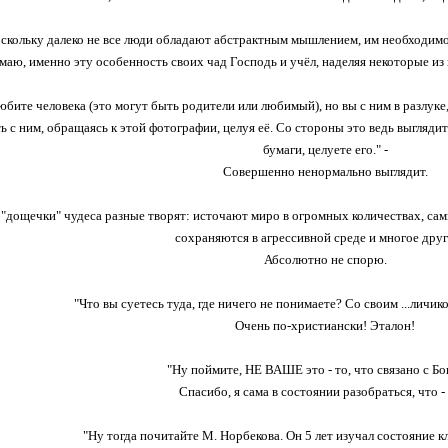
 поскольку далеко не все люди обладают абстрактным мышлением, им необходимо
маю, именно эту особенность своих чад Господь и учёл, наделяя некоторые и
юбите человека (это могут быть родители или любимый), но вы с ним в разлук
ь с ним, обращаясь к этой фотографии, целуя её. Со стороны это ведь выглядит
бумаги, целуете его." -
Совершенно ненормально выглядит.
 "дощечки" чудеса разные творят: источают миро в огромных количествах, сам
сохраняются в агрессивной среде и многое друго
Абсолютно не спорю.
"Что вы суетесь туда, где ничего не понимаете? Со своим ...личико
Очень по-христиански! Эталон!
"Ну поймите, НЕ ВАШЕ это - то, что связано с Бог
Спасибо, я сама в состоянии разобраться, что -
"Ну тогда почитайте М. Норбекова. Он 5 лет изучал состояние к