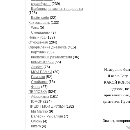
скрапбукинг
(239)
Шaблоны, штaмпы, трaфaреты
(128)
Шьём себе
(22)
Как рисовать
(133)
Winx
(5)
Смешарики
(9)
Новый год
(137)
Отношения
(204)
Оформление дневника
(415)
Кaртинки
(55)
Кнопочки и рaзделители
(36)
Комментaрии
(55)
Ликбез
(76)
Намеренно боль
МОИ РAМКИ
(20)
Я верю Богу.
Рaмочки
(52)
Смaйлики
(18)
КАКОЙ КОНФЕСС
Фоны
(27)
церковь, не
ПЕРЛОВКА
(524)
приставленные, 
Aфоризмы
(161)
делать зла. Пус
ЮМОР
(224)
ПИШУТ МОИ ДРУЗЬЯ
(182)
blu Marino
(9)
Валерий Рыбалкин
(7)
Значит, говоришь
Олюнь
(4)
bittern
(4)
бу