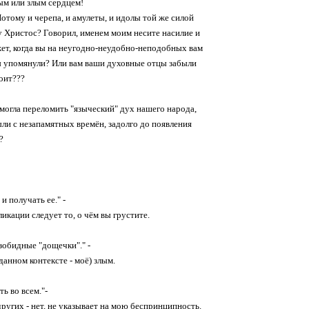
ным или злым сердцем!
Потому и черепа, и амулеты, и идолы той же силой
у Христос? Говорил, именем моим несите насилие и
ет, когда вы на неугодно-неудобно-неподобных вам
вы упомянули? Или вам ваши духовные отцы забыли
тоит???
могла переломить "языческий" дух нашего народа,
с незапамятных времён, задолго до появления
?
:
 получать ее." -
икации следует то, о чём вы грустите.
езобидные "дощечки"." -
данном контексте - моё) злым.
ь во всем."-
вдругих - нет, не указывает на мою беспринципность.