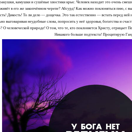
акушки, камушки и сушёные хвостики крыс. Человек находит это очень смешн
 живёт в его же закопчённом черепе? Абсурд! Как можно поклоняться пню, с в
ь! Дикость! То ли дело — дощечка. Это так естественно — встать перед ней на 
ьно выговаривая неудобные слова, попросить у неё здоровья, богатства и счаст
 О человеческой природе! О том, что те, кто поклоняется Христу, отрицает Перу
Никакого больше подтекста! Процитирую Ган