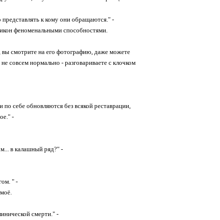
 представлять к кому они обращаются." -
з икон феноменальными способностями.
е, вы смотрите на его фотографию, даже можете
 не совсем нормально - разговариваете с клочком
и по себе обновляются без всякой реставрации,
е." -
м... в калашный ряд?" -
ом. " -
 моё.
линической смерти." -