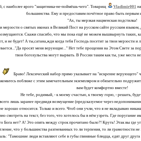
й, с наиболее ярого "защитника-не-поймёшь-чего". Товарищ
Vladimir001
на
большинства. Ему и предоставим почётное право быть первым 
"Ах, ты мерзкая нацменская подстилка!
 мерзости о святых иконах в Великий Пост на русском сайте русским языком, д
озмущаются. Скажи спасибо, что мы пока ещё не можем вышвырнуть таких, как
т, и не будет! А ты,сатана,жди когда тебя Господь посетит за твои мерзости и 
евается..."Да просят меня верующие..." Нет тебе прощения на Этом Свете за пору
твои богохульства могут вырвать. В России таким как ты, уже места нет
Браво! Лексический набор прямо указывает на "искренне верующего" че
комьтесь поближе с этим замечательным экземпляром и обязательно подружитес
вам будет комфортно вместе!
Не тебе, родимый, - к моему счастью, к твоему горю, - решать, буд
 всего лишь заранее предвидя возмущение (предсказуемое через недопонимание)
мне хорошо относится. Только и всего. Чтоб они учли, что я не вкладываю ника
но смотреть на текст, без того, что хотелось бы в нём узреть. Где поругание
о Бога нет? А! Это опять между строк прочитано было?! Круть! Этак вы где у
тление, что у большинства разгневанных то ли терпения, то ли грамотности не 
аль: "Тамошние люди вставляют себе в губы глиняные блюдца, едят друг друга