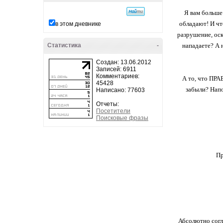
Я вам больше 
обладают! И чт
в этом дневнике
разрушение, оск
Статистика
-
нападаете? А 
Создан: 13.06.2012
Записей: 6911
Комментариев:
А то, что ПРА
45428
забыли? Нап
Написано: 77603
Отчеты:
Посетители
Поисковые фразы
Пр
Абсолютно согла