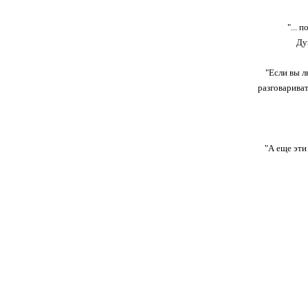
"...
Ду
"Если вы л
разговариват
"А еще эти