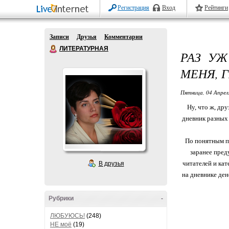
Регистрация
Вход
Рейтинги
Записи
Друзья
Комментарии
ЛИТЕРАТУРНАЯ
РАЗ УЖ
МЕНЯ, 
Пятница, 04 Апрел
Ну, что ж, дру
дневник разных 
По понятным пр
заранее пред
читателей и ка
В друзья
на дневнике ден
Рубрики
-
ЛЮБУЮСЬ!
(248)
НЕ моё
(19)