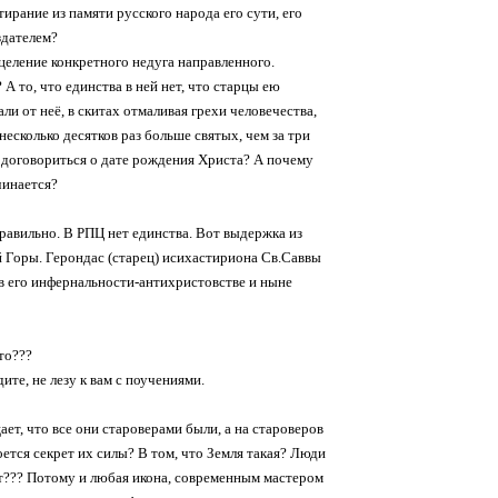
рание из памяти русского народа его сути, его
здателем?
целение конкретного недуга направленного.
 то, что единства в ней нет, что старцы ею
ли от неё, в скитах отмаливая грехи человечества,
несколько десятков раз больше святых, чем за три
 договориться о дате рождения Христа? А почему
чинается?
правильно. В РПЦ нет единства. Вот выдержка из
 Горы. Герондас (старец) исихастириона Св.Саввы
 в его инфернальности-антихристовстве и ныне
то???
ите, не лезу к вам с поучениями.
ает, что все они староверами были, а на староверов
роется секрет их силы? В том, что Земля такая? Люди
ет??? Потому и любая икона, современным мастером