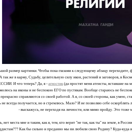
шой размер картинки. Чтобы пока глазами к следующему абзацу переходите, фр
 А так же в карму, Судьбу, целительную силу икон, растений и заговоров, в Ко
ИИ. И что теперь? Да, я -
агностик
(да простят меня атеисты, вставшие на м
 молюсь на иконы и не беспокою ЕГО по пустякам. Вообще стараюсь не беспокои
прекрасно справляются со своей работой. А я, со своей стороны, как умею, ста
ть не всегда получается, но я стремлюсь. Мало? И не позволяю себе оскорблять
- выскажусь, не переходя на личности, или мимо пройду. Это тоже м
, нет места мне и таким, как я, тем, кто верит "не так, как ты" на земле, в Рос
ддистам??? Как бы сильно и преданно мы ни любили свою Родину? Куда-куда на