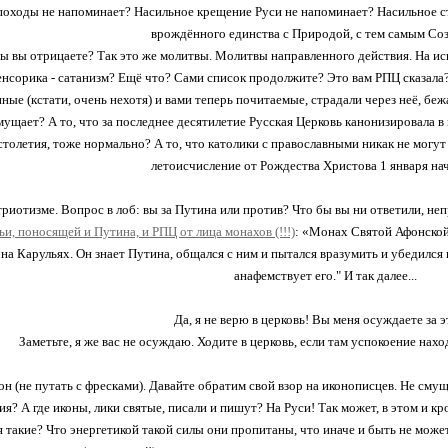
оходы не напоминает? Насильное крещение Руси не напоминает? Насильное сти
врождённого единства с Природой, с тем самым Со
ы вы отрицаете? Так это же молитвы. Молитвы направленного действия. На ис
нсорика - сатанизм? Ещё что? Сами список продолжите? Это вам РПЦ сказала? А
ые (кстати, очень нехотя) и вами теперь почитаемые, страдали через неё, бежа
мущает? А то, что за последнее десятилетие Русская Церковь канонизировала в 
олетия, тоже нормально? А то, что католики с православными никак не могут
летоисчисление от Рождества Христова 1 января на
триотизме. Вопрос в лоб: вы за Путина или против? Что бы вы ни ответили, не
и, поносящей и Путина, и РПЦ от лица монахов (!!!)
: «Монах Святой Афонской
на Карульях. Он знает Путина, общался с ним и пытался вразумить и убедился
анафемствует его." И так далее...
Да, я не верю в церковь! Вы меня осуждаете за э
Заметьте, я же вас не осуждаю. Ходите в церковь, если там успокоение наход
он (не путать с фресками). Давайте обратим свой взор на иконописцев. Не смущ
ния? А где иконы, лики святые, писали и пишут? На Руси! Так может, в этом и к
 такие? Что энергетикой такой силы они пропитаны, что иначе и быть не мож