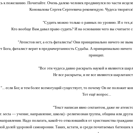
 к пожеланию. Почитайте. Очень далеко человек продвинулся по части исцел
Коновалова Сергея Сергеевича рекомендую. Чудеса творятся
"Судить можно только о равных по уровню. И о тех,кт
Кто вообще Вам давал право судить? И на основании чего вы считаете с
"Атеистов нет, а есть фаталисты! Они принципиально ничего не вым
т Бога, фаталист верит в предначертанность Судьбы. А принципиально ничего 
принцип.
"Все эти чудеса давно раскрыть наукой и являются шарл
Не все раскрыты, и не все являются шарлатанст
"... если Бог, и тем более всемогущий существует, то почему Он не положит к
Тот ещё вопрос...
"Текст написан явно сектантом, даже не атеисто
ат. secta — учение, направление, школа) - религиозная группа, община или дру
направления. Надо полагать, какой-то отколовшийся от христианства гражданин
ной долей здоровой самоиронии. Таких, кстати, и среди почитаемых батюшек х