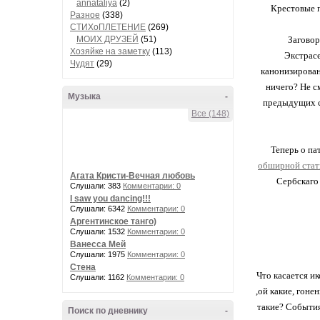
annataliya
(2)
Крестовые п
Разное
(338)
СТИХоПЛЕТЕНИЕ
(269)
МОИХ ДРУЗЕЙ
(51)
Заговор
Хозяйке на заметку
(113)
Экстрасе
Чудят
(29)
канонизированн
ничего? Не с
Музыка
-
предыдущих ст
Все (148)
Теперь о па
обширной стать
Агата Кристи-Вечная любовь
Сербскаго 
Слушали: 383
Комментарии: 0
I saw you dancing!!!
Слушали: 6342
Комментарии: 0
Аргентинское танго)
Слушали: 1532
Комментарии: 0
Ванесса Мей
Слушали: 1975
Комментарии: 0
Стена
Что касается ик
Слушали: 1162
Комментарии: 0
,ой какие, гоне
такие? События
Поиск по дневнику
-