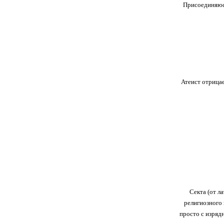
Присоединяюсь
Атеист отрицае
Секта (от л
религиозного 
просто с изряд