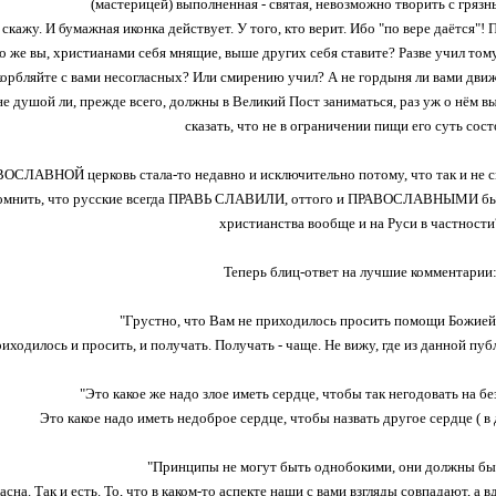
(мастерицей) выполненная - святая, невозможно творить с гряз
скажу. И бумажная иконка действует. У того, кто верит. Ибо "по вере даётся"! 
о же вы, христианами себя мнящие, выше других себя ставите? Разве учил том
орбляйте с вами несогласных? Или смирению учил? А не гордыня ли вами движ
не душой ли, прежде всего, должны в Великий Пост заниматься, раз уж о нём 
сказать, что не в ограничении пищи его суть сос
ВОСЛАВНОЙ церковь стала-то недавно и исключительно потому, что так и не с
омнить, что русские всегда ПРАВЬ СЛАВИЛИ, оттого и ПРАВОСЛАВНЫМИ были 
христианства вообще и на Руси в частности
Теперь блиц-ответ на лучшие комментарии
"Грустно, что Вам не приходилось просить помощи Божией и
иходилось и просить, и получать. Получать - чаще. Не вижу, где из данной публ
"Это какое же надо злое иметь сердце, чтобы так негодовать на б
Это какое надо иметь недоброе сердце, чтобы назвать другое сердце ( в 
"Принципы не могут быть однобокими, они должны быт
сна. Так и есть. То, что в каком-то аспекте наши с вами взгляды совпадают, а 