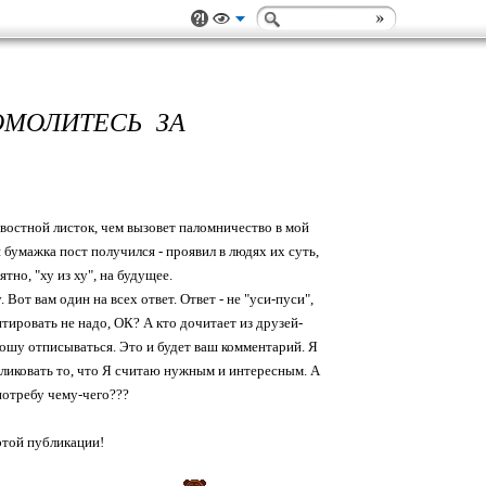
ОМОЛИТЕСЬ ЗА
востной листок, чем вызовет паломничество в мой
я бумажка пост получился - проявил в людях их суть,
ятно, "ху из ху", на будущее.
Вот вам один на всех ответ. Ответ - не "уси-пуси",
тировать не надо, ОК? А кто дочитает из друзей-
ошу отписываться. Это и будет ваш комментарий. Я
бликовать то, что Я считаю нужным и интересным. А
 потребу чему-чего???
этой публикации!